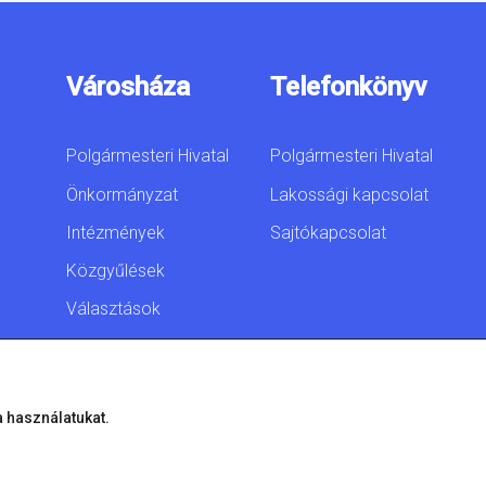
Városháza
Telefonkönyv
Polgármesteri Hivatal
Polgármesteri Hivatal
Önkormányzat
Lakossági kapcsolat
Intézmények
Sajtókapcsolat
Közgyűlések
Választások
Akadálymentesítési
nyilatkozat
a használatukat.