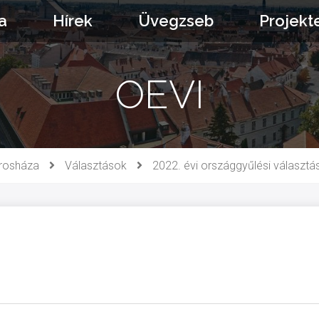
a
Hírek
Üvegzseb
Projekt
OEVI
rosháza
Választások
2022. évi országgyűlési választá