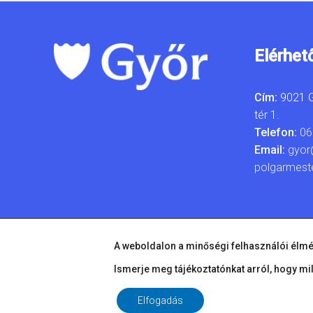
Elérhet
Cím:
9021 G
tér 1.
Telefon:
06
Email:
gyor
polgarmest
A weboldalon a minőségi felhasználói élmé
Ismerje meg tájékoztatónkat arról, hogy mi
Elfogadás