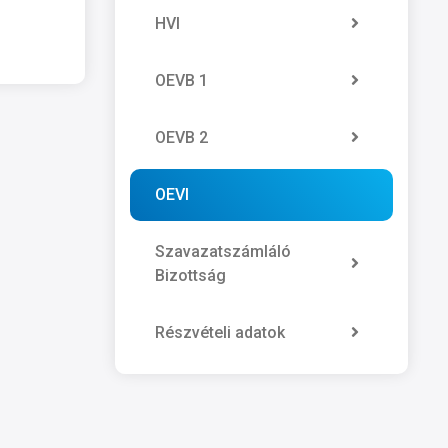
HVI
OEVB 1
OEVB 2
OEVI
Szavazatszámláló
Bizottság
Részvételi adatok