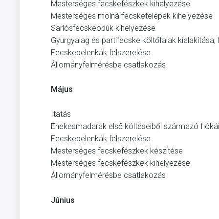
Mesterséges fecskefészkek kihelyezése
Mesterséges molnárfecsketelepek kihelyezése
Sarlósfecskeodúk kihelyezése
Gyurgyalag és partifecske költőfalak kialakítása, f
Fecskepelenkák felszerelése
Állományfelmérésbe csatlakozás
Május
Itatás
Énekesmadarak első költéseiből származó fiókáin
Fecskepelenkák felszerelése
Mesterséges fecskefészkek készítése
Mesterséges fecskefészkek kihelyezése
Állományfelmérésbe csatlakozás
Június