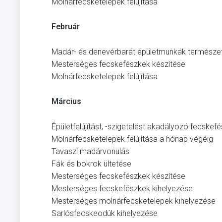
Molnárfecsketelepek felújítása
Február
Madár- és denevérbarát épületmunkák természe
Mesterséges fecskefészkek készítése
Molnárfecsketelepek felújítása
Március
Épületfelújítást, -szigetelést akadályozó fecske
Molnárfecsketelepek felújítása a hónap végéig
Tavaszi madárvonulás
Fák és bokrok ültetése
Mesterséges fecskefészkek készítése
Mesterséges fecskefészkek kihelyezése
Mesterséges molnárfecsketelepek kihelyezése
Sarlósfecskeodúk kihelyezése