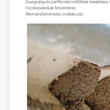
Gyurgyalag és partifecske költőfalak kialakítása, f
Fecskepelenkák felszerelése
Állományfelmérésbe csatlakozás