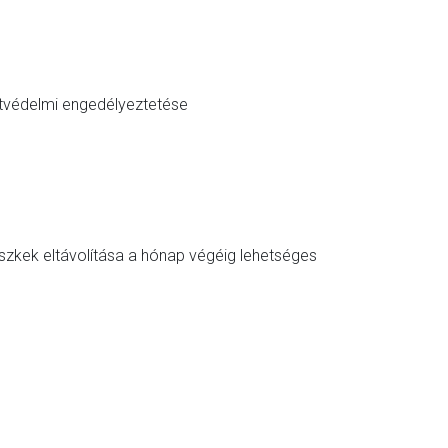
tvédelmi engedélyeztetése
fészkek eltávolítása a hónap végéig lehetséges