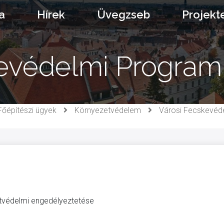
a
Hírek
Üvegzseb
Projekt
kevédelmi Program
Főépítészi ügyek
Környezetvédelem
Városi Fecskevéd
tvédelmi engedélyeztetése