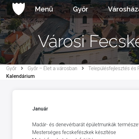
Ugrás
Menü
Győr
Városház
a
tartalomhoz
Városi Fecs
Győr
Győr – Élet a városban
Településfejlesztés és 
Kalendárium
Január
Madár- és denevérbarát épületmunkák természe
Mesterséges fecskefészkek készítése