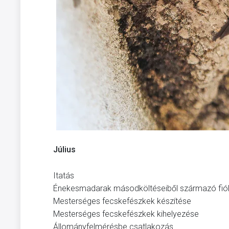
Július
Itatás
Énekesmadarak másodköltéseiből származó fióká
Mesterséges fecskefészkek készítése
Mesterséges fecskefészkek kihelyezése
Állományfelmérésbe csatlakozás