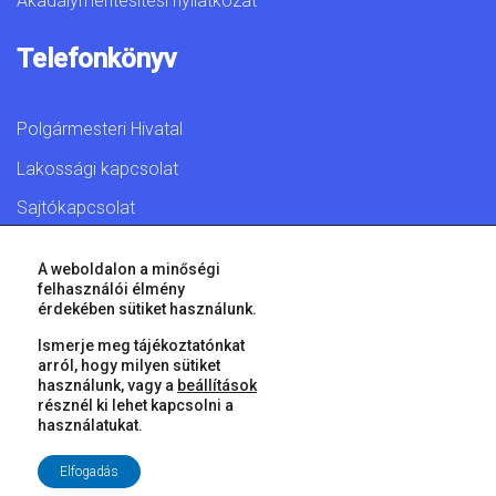
Akadálymentesítési nyilatkozat
Telefonkönyv
Polgármesteri Hivatal
Lakossági kapcsolat
Sajtókapcsolat
A weboldalon a minőségi
felhasználói élmény
érdekében sütiket használunk.
© 2026 Győr Megyei Jogú Város • Minden jog fenntartva!
Ismerje meg tájékoztatónkat
arról, hogy milyen sütiket
használunk, vagy a
beállítások
résznél ki lehet kapcsolni a
használatukat.
Elfogadás