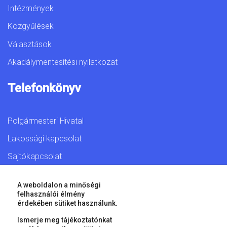
Intézmények
Közgyűlések
Választások
Akadálymentesítési nyilatkozat
Telefonkönyv
Polgármesteri Hivatal
Lakossági kapcsolat
Sajtókapcsolat
A weboldalon a minőségi
felhasználói élmény
érdekében sütiket használunk.
© 2026 Győr Megyei Jogú Város • Minden jog fenntartva!
Ismerje meg tájékoztatónkat