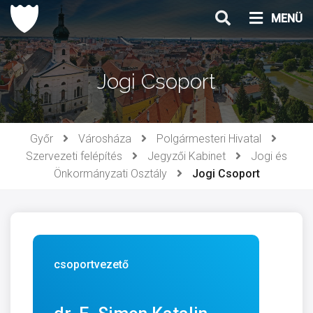
Ugrás
MENÜ
a
tartalomhoz
Jogi Csoport
Győr
Városháza
Polgármesteri Hivatal
Szervezeti felépítés
Jegyzői Kabinet
Jogi és
Önkormányzati Osztály
Jogi Csoport
csoportvezető