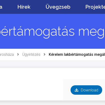
a
Hírek
Üvegzseb
Projekt
bértámogatás megá
rosháza
Ügyintézés
Kérelem lakbértámogatás megál
Download