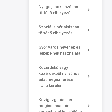
Nyugdíjasok házában
történő elhelyezés
Szociális bérlakásban
történő elhelyezés
Győr város nevének és
jelképeinek használata
Közérdekű vagy
közérdekből nyilvános
adat megismerése
iránti kérelem
Közigazgatási per
megindítása iránti
keresetlevél benyújtása