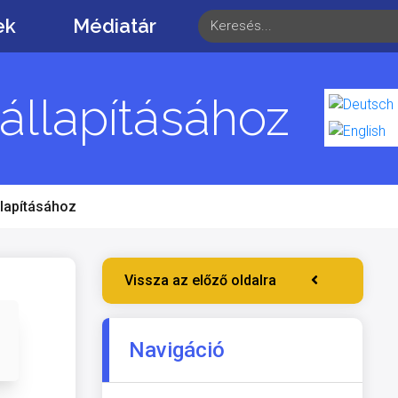
ek
Médiatár
llapításához
lapításához
Vissza az előző oldalra
Navigáció