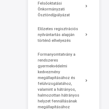
Felsőoktatási
Önkormányzati
Ösztöndíjpályázat
Előzetes regisztrációs
nyilvántartás alapján
történő elhelyezés
Formanyomtatvány a
rendszeres
gyermekvédelmi
kedvezmény
megállapításához és
felülvizsgálatához,
valamint a hátrányos,
halmozottan hátrányos
helyzet fennállásának
megállapításához