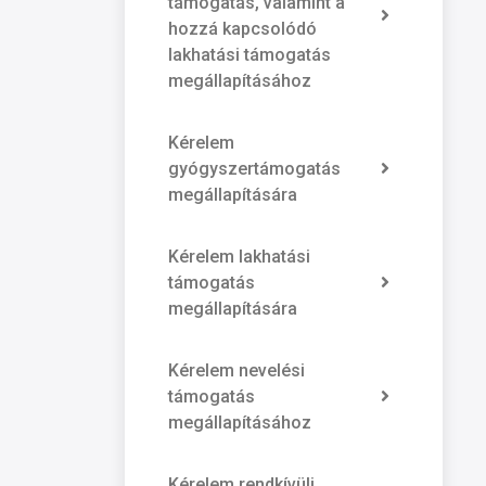
támogatás, valamint a
hozzá kapcsolódó
lakhatási támogatás
megállapításához
Kérelem
gyógyszertámogatás
megállapítására
Kérelem lakhatási
támogatás
megállapítására
Kérelem nevelési
támogatás
megállapításához
Kérelem rendkívüli