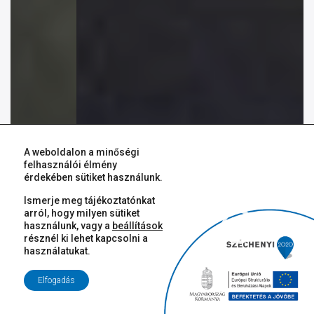
A weboldalon a minőségi
felhasználói élmény
érdekében sütiket használunk.
Ismerje meg tájékoztatónkat
arról, hogy milyen sütiket
használunk, vagy a
beállítások
résznél ki lehet kapcsolni a
31 °C
használatukat.
augusztus 08. |
László
Elfogadás