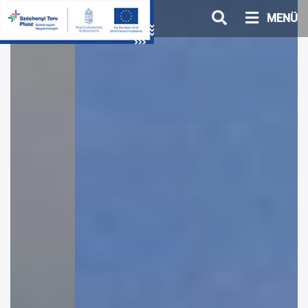
Ugrás
MENÜ
a
tartalomhoz