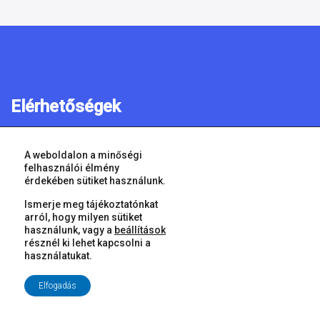
Elérhetőségek
Cím:
9021 Győr, Városház tér 1.
A weboldalon a minőségi
Telefon:
06 (96) 500 100
felhasználói élmény
érdekében sütiket használunk.
Email:
gyor@gyor-ph.hu
polgarmester@gyor-ph.hu
Ismerje meg tájékoztatónkat
arról, hogy milyen sütiket
használunk, vagy a
beállítások
Hírek
résznél ki lehet kapcsolni a
használatukat.
Civil hírek
Elfogadás
Sport hírek