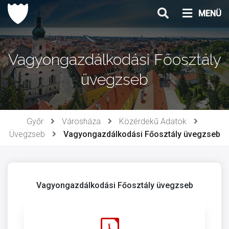
Ugrás
MENÜ
a
tartalomhoz
Vagyongazdálkodási Főosztály
üvegzseb
Győr
Városháza
Közérdekű Adatok
Üvegzseb
Vagyongazdálkodási Főosztály üvegzseb
Vagyongazdálkodási Főosztály üvegzseb