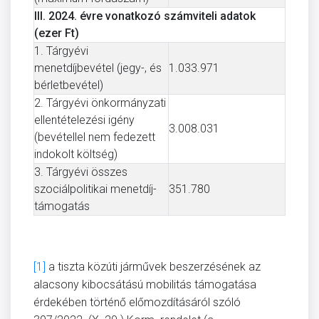
III. 2024. évre vonatkozó számviteli adatok
(ezer Ft)
1. Tárgyévi
menetdíjbevétel (jegy-, és
1.033.971
bérletbevétel)
2. Tárgyévi önkormányzati
ellentételezési igény
3.008.031
(bevétellel nem fedezett
indokolt költség)
3. Tárgyévi összes
szociálpolitikai menetdíj-
351.780
támogatás
[1]
a tiszta közúti járművek beszerzésének az
alacsony kibocsátású mobilitás támogatása
érdekében történő előmozdításáról szóló