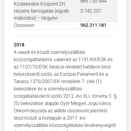
885.130.944
Közlekedési Központ Zrt.
részére támogatás (egyéb
3.742.237
működési) – tárgyévi
Összesen:
962.311.181
2018
A vasúti és közúti személyszállítási
közszolgáltatásról, valamint az 1191/69/EGK és
az 1107/70/EGK tanácsi rendelet hatályon kívül
helyezéséről szóló, az Európai Parlament és a
Tanács 1370/2007/EK rendelete 7. cikk (1)
bekezdése és a személyszállítási
szolgáltatásokról szóló 2012. évi XLI. törvény 5. §
(5) bekezdése alapján Győr Megyei Jogú Város
Önkormányzata az alábbi összevont jelentést
teszi közzé a honlapján a 2017. évi
személyszállítási közszolgáltatási tevékenységről: