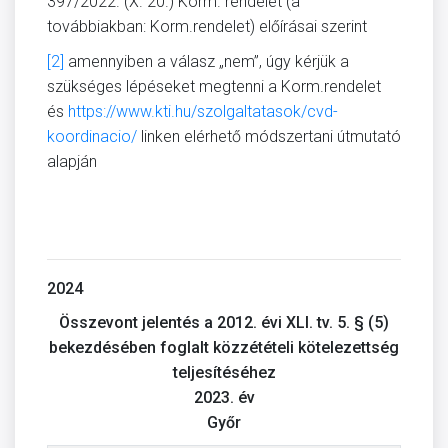
397/2022. (X. 20.) Korm. rendelet (a
továbbiakban: Korm.rendelet) előírásai szerint
[2]
amennyiben a válasz „nem”, úgy kérjük a
szükséges lépéseket megtenni a Korm.rendelet
és
https://www.kti.hu/szolgaltatasok/cvd-
koordinacio/
linken elérhető módszertani útmutató
alapján
2024
Összevont jelentés a 2012. évi XLI. tv. 5. § (5)
bekezdésében foglalt közzétételi kötelezettség
teljesítéséhez
2023. év
Győr