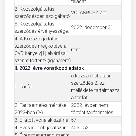
feladat
2. Közszolgáltatási
VOLÁNBUSZ Zrt.
szerződésben szolgáltató:
3. Közszolgáltatási
2022. december 31.
szerződés érvényessége:
4. A Közszolgáltatási
szerződés megkötése a
nem
CVD irányelv
[1]
elvárásai
szerint történt? (igen/nem)
II. 2022. évre vonatkozó adatok
a közszolgáltatási
szerződés 2. sz.
1. Tarifa
melléklete tartalmazza
a tarifát
2. Tarifaemelés mértéke
2022. évben nem
2022-ben (%)
történt tarifaemelés
3. Ellátott vonalak száma
57
4. Éves indított járatszám
406.153
5. Éves menetrend szerinti