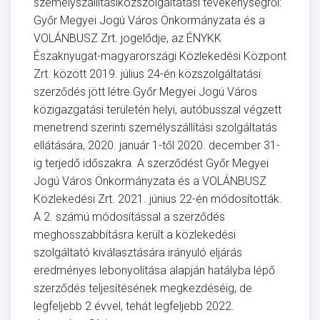
személyszállításiközszolgáltatási tevékenységről:
Győr Megyei Jogú Város Önkormányzata és a
VOLÁNBUSZ Zrt. jogelődje, az ÉNYKK
Északnyugat-magyarországi Közlekedési Központ
Zrt. között 2019. július 24-én közszolgáltatási
szerződés jött létre Győr Megyei Jogú Város
közigazgatási területén helyi, autóbusszal végzett
menetrend szerinti személyszállítási szolgáltatás
ellátására, 2020. január 1-től 2020. december 31-
ig terjedő időszakra. A szerződést Győr Megyei
Jogú Város Önkormányzata és a VOLÁNBUSZ
Közlekedési Zrt. 2021. június 22-én módosították.
A 2. számú módosítással a szerződés
meghosszabbításra került a közlekedési
szolgáltató kiválasztására irányuló eljárás
eredményes lebonyolítása alapján hatályba lépő
szerződés teljesítésének megkezdéséig, de
legfeljebb 2 évvel, tehát legfeljebb 2022.