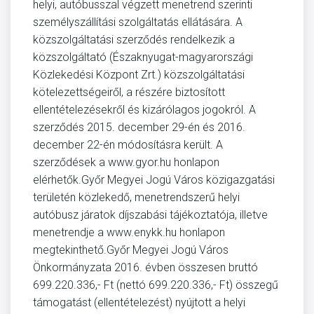
helyi, autóbusszal végzett menetrend szerinti
személyszállítási szolgáltatás ellátására. A
közszolgáltatási szerződés rendelkezik a
közszolgáltató (Északnyugat-magyarországi
Közlekedési Központ Zrt.) közszolgáltatási
kötelezettségeiről, a részére biztosított
ellentételezésekről és kizárólagos jogokról. A
szerződés 2015. december 29-én és 2016.
december 22-én módosításra került. A
szerződések a www.gyor.hu honlapon
elérhetők.Győr Megyei Jogú Város közigazgatási
területén közlekedő, menetrendszerű helyi
autóbusz járatok díjszabási tájékoztatója, illetve
menetrendje a www.enykk.hu honlapon
megtekinthető.Győr Megyei Jogú Város
Önkormányzata 2016. évben összesen bruttó
699.220.336,- Ft (nettó 699.220.336,- Ft) összegű
támogatást (ellentételezést) nyújtott a helyi