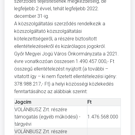
szerződés teljesítésének megkezdéséig, de
legfeljebb 2 évvel, tehát legfeljebb 2022.
december 31-ig.
A közszolgáltatási szerződés rendelkezik a
közszolgáltató közszolgáltatási
kötelezettségeiről, a részére biztosított
ellentételezésekről és kizárólagos jogokról.
Győr Megyei Jogú Város Önkormányzata a 2021.
évre vonatkozóan összesen 1.490.457.000,- Ft
összegű ellentételezést nyújtott (a további –
vitatott így – ki nem fizetett ellentételezési igény:
378.988.217,- Ft) a helyi közösségi közlekedés
fenntartásához az alábbiak szerint:
Jogcím
Ft
VOLÁNBUSZ Zrt. részére
támogatás (egyéb működési) -
1.476.568.000
tárgyévi
VOLÁNBUSZ Zrt. részére