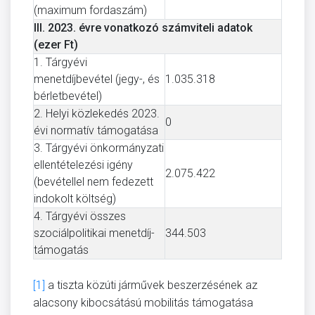
(maximum fordaszám)
III. 2023. évre vonatkozó számviteli adatok
(ezer Ft)
1. Tárgyévi
menetdíjbevétel (jegy-, és
1.035.318
bérletbevétel)
2. Helyi közlekedés 2023.
0
évi normatív támogatása
3. Tárgyévi önkormányzati
ellentételezési igény
2.075.422
(bevétellel nem fedezett
indokolt költség)
4. Tárgyévi összes
szociálpolitikai menetdíj-
344.503
támogatás
[1]
a tiszta közúti járművek beszerzésének az
alacsony kibocsátású mobilitás támogatása