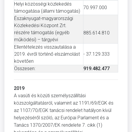
Helyi közösségi közlekedés
70.997.000
támogatása (állami támogatás)
Északnyugat-magyarországi
Közlekedési Központ Zrt.
részére támogatás (egyéb
885.614.810
működési) – tárgyévi
Ellentételezés visszautalása a
2019. évről történő elszámolást
- 37.129.333
követően
Összesen:
919.482.477
2019
A vasúti és közúti személyszállítási
közszolgáltatásról, valamint az 1191/69/EGK és
az 1107/70/EGK tanácsi rendelet hatályon kívül
helyezéséről szóló, az Európai Parlament és a
Tanács 1370/2007/EK rendelete 7. cikk (1)