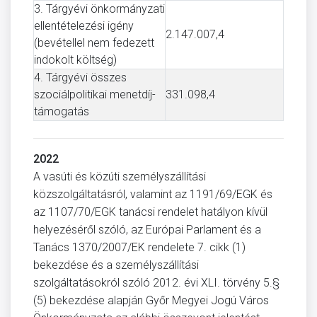
3. Tárgyévi önkormányzati
ellentételezési igény
2.147.007,4
(bevétellel nem fedezett
indokolt költség)
4. Tárgyévi összes
szociálpolitikai menetdíj-
331.098,4
támogatás
2022
A vasúti és közúti személyszállítási
közszolgáltatásról, valamint az 1191/69/EGK és
az 1107/70/EGK tanácsi rendelet hatályon kívül
helyezéséről szóló, az Európai Parlament és a
Tanács 1370/2007/EK rendelete 7. cikk (1)
bekezdése és a személyszállítási
szolgáltatásokról szóló 2012. évi XLI. törvény 5.§
(5) bekezdése alapján Győr Megyei Jogú Város