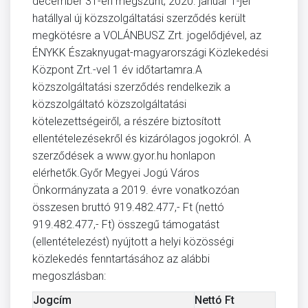
december 31-én megszűnt, 2020. január 1-jei
hatállyal új közszolgáltatási szerződés került
megkötésre a VOLÁNBUSZ Zrt. jogelődjével, az
ÉNYKK Északnyugat-magyarországi Közlekedési
Központ Zrt.-vel 1 év időtartamra.A
közszolgáltatási szerződés rendelkezik a
közszolgáltató közszolgáltatási
kötelezettségeiről, a részére biztosított
ellentételezésekről és kizárólagos jogokról. A
szerződések a www.gyor.hu honlapon
elérhetők.Győr Megyei Jogú Város
Önkormányzata a 2019. évre vonatkozóan
összesen bruttó 919.482.477,- Ft (nettó
919.482.477,- Ft) összegű támogatást
(ellentételezést) nyújtott a helyi közösségi
közlekedés fenntartásához az alábbi
megoszlásban:
Jogcím
Nettó Ft