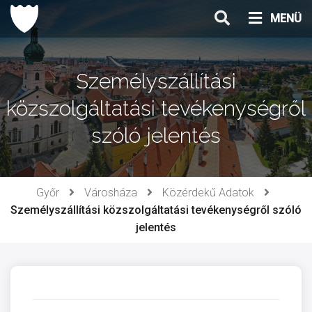
Ugrás
MENÜ
a
tartalomhoz
Személyszállítási
közszolgáltatási tevékenységről
szóló jelentés
Győr
Városháza
Közérdekű Adatok
Személyszállítási közszolgáltatási tevékenységről szóló
jelentés