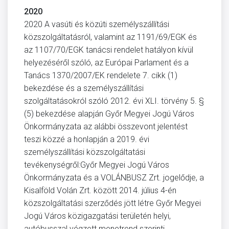
2020
2020 A vasúti és közúti személyszállítási
közszolgáltatásról, valamint az 1191/69/EGK és
az 1107/70/EGK tanácsi rendelet hatályon kívül
helyezéséről szóló, az Európai Parlament és a
Tanács 1370/2007/EK rendelete 7. cikk (1)
bekezdése és a személyszállítási
szolgáltatásokról szóló 2012. évi XLI. törvény 5. §
(5) bekezdése alapján Győr Megyei Jogú Város
Önkormányzata az alábbi összevont jelentést
teszi közzé a honlapján a 2019. évi
személyszállítási közszolgáltatási
tevékenységről:Győr Megyei Jogú Város
Önkormányzata és a VOLÁNBUSZ Zrt. jogelődje, a
Kisalföld Volán Zrt. között 2014. július 4-én
közszolgáltatási szerződés jött létre Győr Megyei
Jogú Város közigazgatási területén helyi,
autóbusszal végzett menetrend szerinti