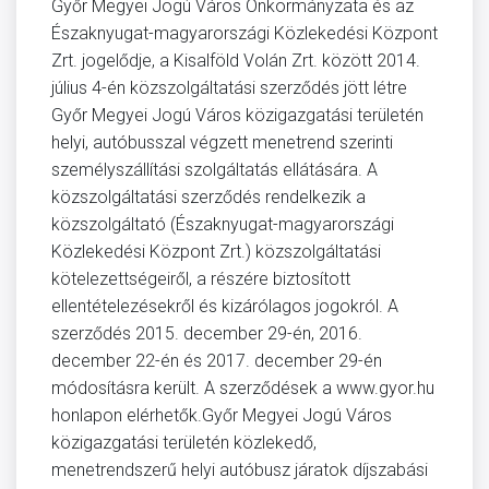
Győr Megyei Jogú Város Önkormányzata és az
Északnyugat-magyarországi Közlekedési Központ
Zrt. jogelődje, a Kisalföld Volán Zrt. között 2014.
július 4-én közszolgáltatási szerződés jött létre
Győr Megyei Jogú Város közigazgatási területén
helyi, autóbusszal végzett menetrend szerinti
személyszállítási szolgáltatás ellátására. A
közszolgáltatási szerződés rendelkezik a
közszolgáltató (Északnyugat-magyarországi
Közlekedési Központ Zrt.) közszolgáltatási
kötelezettségeiről, a részére biztosított
ellentételezésekről és kizárólagos jogokról. A
szerződés 2015. december 29-én, 2016.
december 22-én és 2017. december 29-én
módosításra került. A szerződések a www.gyor.hu
honlapon elérhetők.Győr Megyei Jogú Város
közigazgatási területén közlekedő,
menetrendszerű helyi autóbusz járatok díjszabási