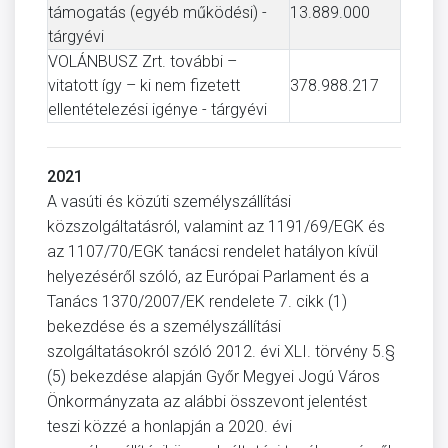
támogatás (egyéb működési) -
13.889.000
tárgyévi
VOLÁNBUSZ Zrt. további –
vitatott így – ki nem fizetett
378.988.217
ellentételezési igénye - tárgyévi
2021
A vasúti és közúti személyszállítási
közszolgáltatásról, valamint az 1191/69/EGK és
az 1107/70/EGK tanácsi rendelet hatályon kívül
helyezéséről szóló, az Európai Parlament és a
Tanács 1370/2007/EK rendelete 7. cikk (1)
bekezdése és a személyszállítási
szolgáltatásokról szóló 2012. évi XLI. törvény 5.§
(5) bekezdése alapján Győr Megyei Jogú Város
Önkormányzata az alábbi összevont jelentést
teszi közzé a honlapján a 2020. évi