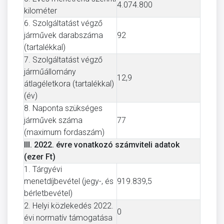
4.074.800
kilométer
6. Szolgáltatást végző
járművek darabszáma
92
(tartalékkal)
7. Szolgáltatást végző
járműállomány
12,9
átlagéletkora (tartalékkal)
(év)
8. Naponta szükséges
járművek száma
77
(maximum fordaszám)
III. 2022. évre vonatkozó számviteli adatok
(ezer Ft)
1. Tárgyévi
menetdíjbevétel (jegy-, és
919.839,5
bérletbevétel)
2. Helyi közlekedés 2022.
0
évi normatív támogatása