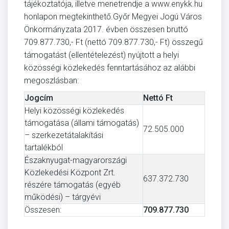
tájékoztatója, illetve menetrendje a www.enykk.hu
honlapon megtekinthető.Győr Megyei Jogú Város
Önkormányzata 2017. évben összesen bruttó
709.877.730,- Ft (nettó 709.877.730,- Ft) összegű
támogatást (ellentételezést) nyújtott a helyi
közösségi közlekedés fenntartásához az alábbi
megoszlásban:
Jogcím
Nettó Ft
Helyi közösségi közlekedés
támogatása (állami támogatás)
72.505.000
– szerkezetátalakítási
tartalékból
Északnyugat-magyarországi
Közlekedési Központ Zrt.
637.372.730
részére támogatás (egyéb
működési) – tárgyévi
Összesen:
709.877.730