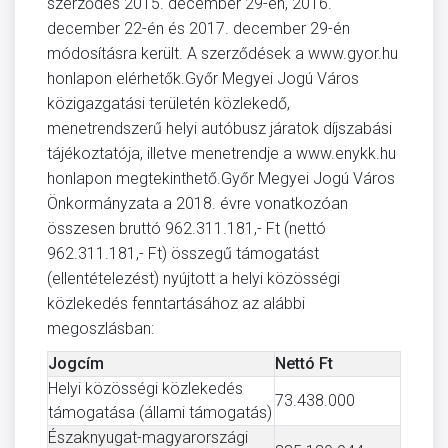
szerződés 2015. december 29-én, 2016.
december 22-én és 2017. december 29-én
módosításra került. A szerződések a www.gyor.hu
honlapon elérhetők.Győr Megyei Jogú Város
közigazgatási területén közlekedő,
menetrendszerű helyi autóbusz járatok díjszabási
tájékoztatója, illetve menetrendje a www.enykk.hu
honlapon megtekinthető.Győr Megyei Jogú Város
Önkormányzata a 2018. évre vonatkozóan
összesen bruttó 962.311.181,- Ft (nettó
962.311.181,- Ft) összegű támogatást
(ellentételezést) nyújtott a helyi közösségi
közlekedés fenntartásához az alábbi
megoszlásban:
Jogcím
Nettó Ft
Helyi közösségi közlekedés
73.438.000
támogatása (állami támogatás)
Északnyugat-magyarországi