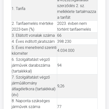
szerződés 2. sz.
1. Tarifa
melléklete tartalmazza
a tarifát
2. Tarifaemelés mértéke
2023. évben nem
2023-ben (%)
történt tarifaemelés
3. Ellátott vonalak száma
66
4. Éves indított járatszám
398.230
5. Éves menetrend szerinti
4.034.000
kilométer
6. Szolgáltatást végző
járművek darabszáma
94
(tartalékkal)
7. Szolgáltatást végző
járműállomány
9,26
átlagéletkora (tartalékkal)
(év)
8. Naponta szükséges
járművek száma
77