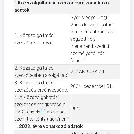
I. Közszolgáltatási szerződésre vonatkozó
adatok
Győr Megyei Jogú
Város közigazgatási
területén autóbusszal
1. Közszolgáltatási
végzett helyi
szerződés tárgya:
menetrend szerinti
személyszállítási
feladat
2. Közszolgáltatási
VOLÁNBUSZ Zrt.
szerződésben szolgáltató:
3. Közszolgáltatási
2024. december 31.
szerződés érvényessége:
4. A Közszolgáltatási
szerződés megkötése a
nem
CVD irányelv
[1]
elvárásai
szerint történt? (igen/nem)
II. 2023. évre vonatkozó adatok
a közszolgáltatási