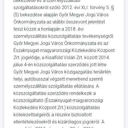
bekezdése és a személyszállítási
szolgáltatásokról szóló 2012. évi XLI. törvény 5. §
(5) bekezdése alapján Győr Megyei Jogú Város
Önkormányzata az alábbi összevont jelentést
teszi közzé a honlapján a 2018. évi
személyszállítási közszolgáltatási tevékenységről:
Győr Megyei Jogú Város Önkormányzata és az
Északnyugat-magyarországi Közlekedési Központ
Zrt. jogelődje, a Kisalföld Volán Zrt. között 2014.
július 4-én közszolgáltatási szerződés jött létre
Győr Megyei Jogú Város közigazgatási területén
helyi, autóbusszal végzett menetrend szerinti
személyszállítási szolgáltatás ellátására. A
közszolgáltatási szerződés rendelkezik a
közszolgáltató (Északnyugat-magyarországi
Közlekedési Központ Zrt.) közszolgáltatási
kötelezettségeiről, a részére biztosított
ellentételezésekről és kizárólagos jogokról. A