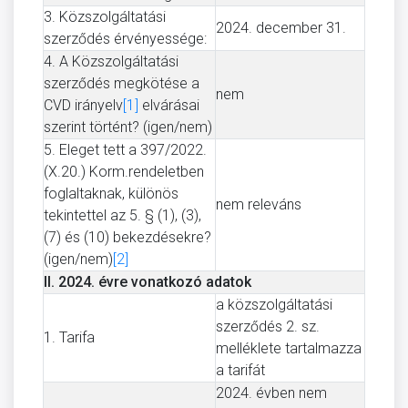
3. Közszolgáltatási
2024. december 31.
szerződés érvényessége:
4. A Közszolgáltatási
szerződés megkötése a
nem
CVD irányelv
[1]
elvárásai
szerint történt? (igen/nem)
5. Eleget tett a 397/2022.
(X.20.) Korm.rendeletben
foglaltaknak, különös
nem releváns
tekintettel az 5. § (1), (3),
(7) és (10) bekezdésekre?
(igen/nem)
[2]
II. 2024. évre vonatkozó adatok
a közszolgáltatási
szerződés 2. sz.
1. Tarifa
melléklete tartalmazza
a tarifát
2024. évben nem