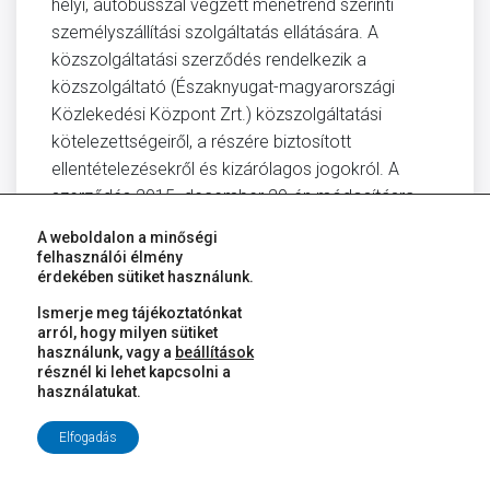
helyi, autóbusszal végzett menetrend szerinti
személyszállítási szolgáltatás ellátására. A
közszolgáltatási szerződés rendelkezik a
közszolgáltató (Északnyugat-magyarországi
Közlekedési Központ Zrt.) közszolgáltatási
kötelezettségeiről, a részére biztosított
ellentételezésekről és kizárólagos jogokról. A
szerződés 2015. december 29-én módosításra
került. A szerződések a www.gyor.hu honlapon
A weboldalon a minőségi
elérhetők.
felhasználói élmény
Győr Megyei Jogú Város közigazgatási területén
érdekében sütiket használunk.
közlekedő, menetrendszerű helyi autóbusz járatok
Ismerje meg tájékoztatónkat
díjszabási tájékoztatója, illetve menetrendje a
arról, hogy milyen sütiket
használunk, vagy a
beállítások
www.enykk.hu honlapon megtekinthető.
résznél ki lehet kapcsolni a
Győr Megyei Jogú Város Önkormányzata 2015.
használatukat.
évben összesen bruttó 799.000.000,- Ft (nettó
Elfogadás
799.000.000,- Ft) összegű támogatást
(ellentételezést) nyújtott a helyi közösségi