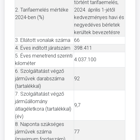
történt tarifaemelés,
2. Tarifaemelés mértéke
2024. április 1-jétől
2024-ben (%)
kedvezményes havi és
negyedéves bérletek
kerültek bevezetésre
3. Ellátott vonalak száma
66
4. Éves indított járatszám
398.411
5. Éves menetrend szerinti
4.037.100
kilométer
6. Szolgáltatást végző
járművek darabszáma
92
(tartalékkal)
7. Szolgáltatást végző
járműállomány
9,7
átlagéletkora (tartalékkal)
(év)
8. Naponta szükséges
járművek száma
77
(maximum fordaszám)