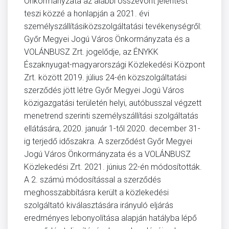
Önkormányzata az alábbi összevont jelentést
teszi közzé a honlapján a 2021. évi
személyszállításiközszolgáltatási tevékenységről:
Győr Megyei Jogú Város Önkormányzata és a
VOLÁNBUSZ Zrt. jogelődje, az ÉNYKK
Északnyugat-magyarországi Közlekedési Központ
Zrt. között 2019. július 24-én közszolgáltatási
szerződés jött létre Győr Megyei Jogú Város
közigazgatási területén helyi, autóbusszal végzett
menetrend szerinti személyszállítási szolgáltatás
ellátására, 2020. január 1-től 2020. december 31-
ig terjedő időszakra. A szerződést Győr Megyei
Jogú Város Önkormányzata és a VOLÁNBUSZ
Közlekedési Zrt. 2021. június 22-én módosították.
A 2. számú módosítással a szerződés
meghosszabbításra került a közlekedési
szolgáltató kiválasztására irányuló eljárás
eredményes lebonyolítása alapján hatályba lépő