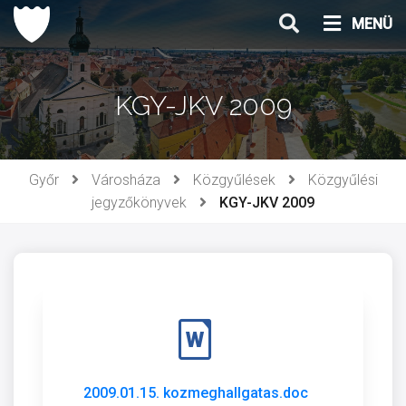
Ugrás
MENÜ
a
tartalomhoz
KGY-JKV 2009
Győr
Városháza
Közgyűlések
Közgyűlési
jegyzőkönyvek
KGY-JKV 2009
2009.01.15. kozmeghallgatas.doc