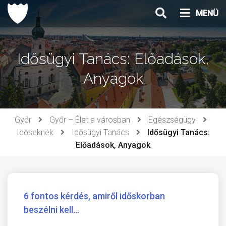
Ugrás
MENÜ
a
tartalomhoz
Idősügyi Tanács: Előadások,
Anyagok
Győr
Győr – Élet a városban
Egészségügy
Időseknek
Idősügyi Tanács
Idősügyi Tanács:
Előadások, Anyagok
6 fontos kérdés, amiről időskorban
beszélni kell...