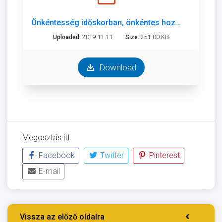
Önkéntesség időskorban, önkéntes hozzájárulás az aktív időskorért
Uploaded:
2019.11.11
Size:
251.00 KB
Download
Megosztás itt:
Facebook
Twitter
Pinterest
E-mail
Vissza az előző oldalra