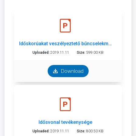
Időskorúakat veszélyeztető bűncselekmények
Uploaded:
2019.11.11
Size:
599.00 KB
Download
Idősvonal tevékenysége
Uploaded:
2019.11.11
Size:
800.50 KB