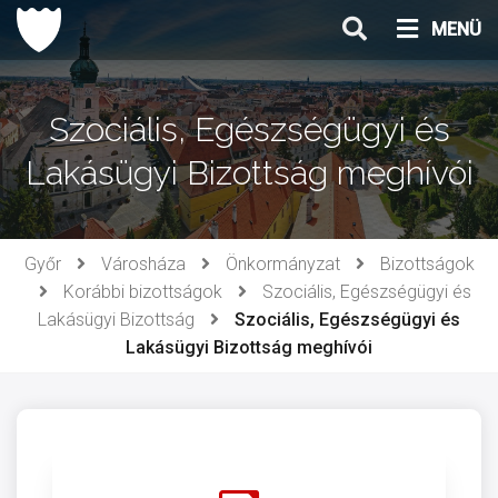
Ugrás
MENÜ
a
tartalomhoz
Szociális, Egészségügyi és
Lakásügyi Bizottság meghívói
Győr
Városháza
Önkormányzat
Bizottságok
Korábbi bizottságok
Szociális, Egészségügyi és
Lakásügyi Bizottság
Szociális, Egészségügyi és
Lakásügyi Bizottság meghívói