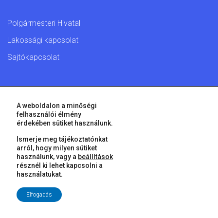
Polgármesteri Hivatal
Lakossági kapcsolat
Sajtókapcsolat
© 2026 Győr Megyei Jogú Város • Minden jog fenntartva!
A weboldalon a minőségi
felhasználói élmény
érdekében sütiket használunk.
Ismerje meg tájékoztatónkat
arról, hogy milyen sütiket
használunk, vagy a
beállítások
résznél ki lehet kapcsolni a
használatukat.
Elfogadás