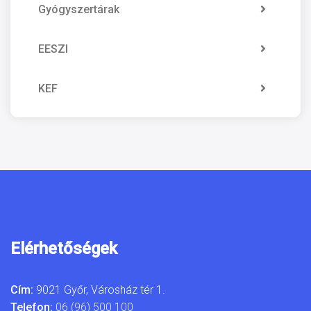
Gyógyszertárak
EESZI
KEF
Elérhetőségek
Cím:
9021 Győr, Városház tér 1.
Telefon:
06 (96) 500 100