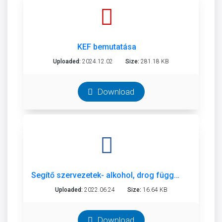
KEF bemutatása
Uploaded:
2024.12.02
Size:
281.18 KB
Download
Segítő szervezetek- alkohol, drog függőség.docx
Uploaded:
2022.06.24
Size:
16.64 KB
Download