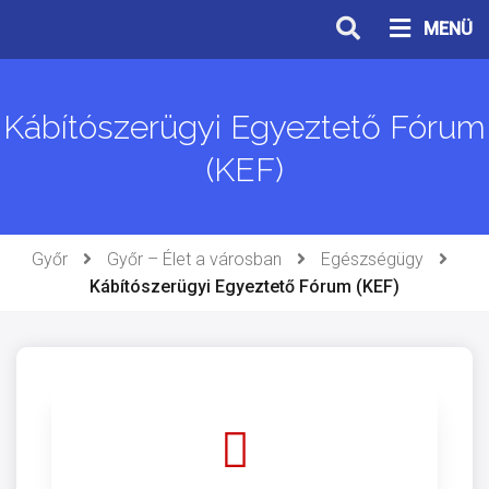
Ugrás
MENÜ
a
tartalomhoz
Kábítószerügyi Egyeztető Fórum
(KEF)
Győr
Győr – Élet a városban
Egészségügy
Kábítószerügyi Egyeztető Fórum (KEF)