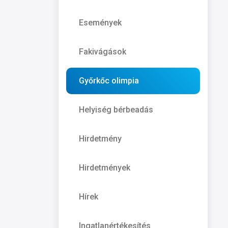
Események
Fakivágások
Győrkőc olimpia
Helyiség bérbeadás
Hirdetmény
Hirdetmények
Hírek
Ingatlanértékesítés