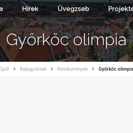
a
Hírek
Üvegzseb
Projekt
Győrkőc olimpia
Győr
Bejegyzések
Rendezvények
Győrkőc olimpi