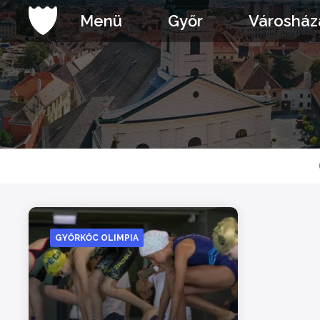
Ugrás
Menü
Győr
Városház
a
tartalomhoz
GYŐRKŐC OLIMPIA