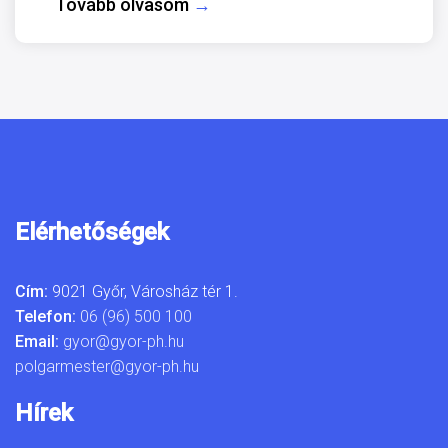
Tovább olvasom
→
Elérhetőségek
Cím:
9021 Győr, Városház tér 1.
Telefon:
06 (96) 500 100
Email:
gyor@gyor-ph.hu
polgarmester@gyor-ph.hu
Hírek