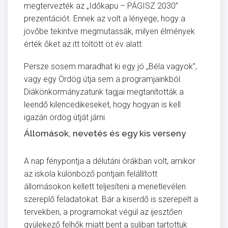
megtervezték az „Időkapu – PÁGISZ 2030”
prezentációt. Ennek az volt a lényege, hogy a
jövőbe tekintve megmutassák, milyen élmények
érték őket az itt töltött öt év alatt.
Persze sosem maradhat ki egy jó „Béla vagyok”,
vagy egy Ördög útja sem a programjainkból.
Diákönkormányzatunk tagjai megtanították a
leendő kilencedikeseket, hogy hogyan is kell
igazán ördög útját járni.
Állomások, nevetés és egy kis verseny
A nap fénypontja a délutáni órákban volt, amikor
az iskola különböző pontjain felállított
állomásokon kellett teljesíteni a menetlevélen
szereplő feladatokat. Bár a kiserdő is szerepelt a
tervekben, a programokat végül az ijesztően
gyülekező felhők miatt bent a suliban tartottuk