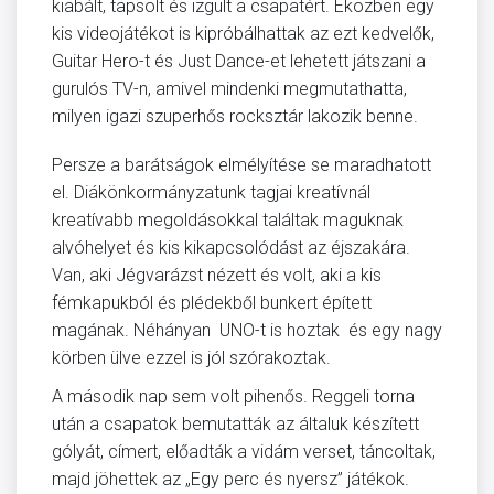
kiabált, tapsolt és izgult a csapatért. Eközben egy
kis videojátékot is kipróbálhattak az ezt kedvelők,
Guitar Hero-t és Just Dance-et lehetett játszani a
gurulós TV-n, amivel mindenki megmutathatta,
milyen igazi szuperhős rocksztár lakozik benne.
Persze a barátságok elmélyítése se maradhatott
el. Diákönkormányzatunk tagjai kreatívnál
kreatívabb megoldásokkal találtak maguknak
alvóhelyet és kis kikapcsolódást az éjszakára.
Van, aki Jégvarázst nézett és volt, aki a kis
fémkapukból és plédekből bunkert épített
magának. Néhányan UNO-t is hoztak és egy nagy
körben ülve ezzel is jól szórakoztak.
A második nap sem volt pihenős. Reggeli torna
után a csapatok bemutatták az általuk készített
gólyát, címert, előadták a vidám verset, táncoltak,
majd jöhettek az „Egy perc és nyersz” játékok.