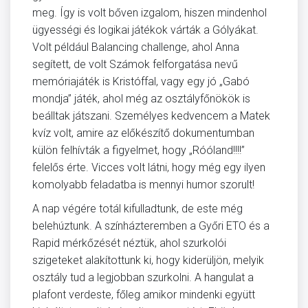
meg. Így is volt bőven izgalom, hiszen mindenhol
ügyességi és logikai játékok várták a Gólyákat.
Volt például Balancing challenge, ahol Anna
segített, de volt Számok felforgatása nevű
memóriajáték is Kristóffal, vagy egy jó „Gabó
mondja” játék, ahol még az osztályfőnökök is
beálltak játszani. Személyes kedvencem a Matek
kvíz volt, amire az előkészítő dokumentumban
külön felhívták a figyelmet, hogy „Róóland!!!!”
felelős érte. Vicces volt látni, hogy még egy ilyen
komolyabb feladatba is mennyi humor szorult!
A nap végére totál kifulladtunk, de este még
belehúztunk. A színházteremben a Győri ETO és a
Rapid mérkőzését néztük, ahol szurkolói
szigeteket alakítottunk ki, hogy kiderüljön, melyik
osztály tud a legjobban szurkolni. A hangulat a
plafont verdeste, főleg amikor mindenki együtt