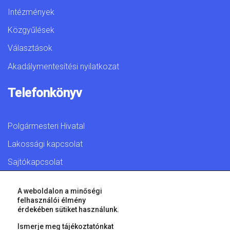
Intézmények
Közgyűlések
Választások
Akadálymentesítési nyilatkozat
Telefonkönyv
Polgármesteri Hivatal
Lakossági kapcsolat
Sajtókapcsolat
A weboldalon a minőségi
felhasználói élmény
érdekében sütiket használunk.
© 2026 Győr Megyei Jogú Város • Minden jog fenntartva!
Ismerje meg tájékoztatónkat