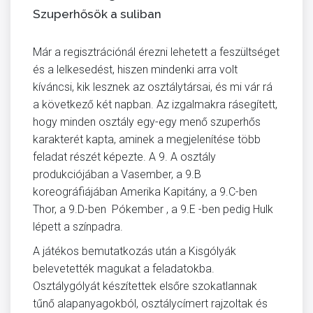
Szuperhősök a suliban
Már a regisztrációnál érezni lehetett a feszültséget
és a lelkesedést, hiszen mindenki arra volt
kíváncsi, kik lesznek az osztálytársai, és mi vár rá
a következő két napban. Az izgalmakra rásegített,
hogy minden osztály egy-egy menő szuperhős
karakterét kapta, aminek a megjelenítése több
feladat részét képezte. A 9. A osztály
produkciójában a Vasember, a 9.B
koreográfiájában Amerika Kapitány, a 9.C-ben
Thor, a 9.D-ben Pókember , a 9.E -ben pedig Hulk
lépett a színpadra.
A játékos bemutatkozás után a Kisgólyák
belevetették magukat a feladatokba.
Osztálygólyát készítettek elsőre szokatlannak
tűnő alapanyagokból, osztálycímert rajzoltak és