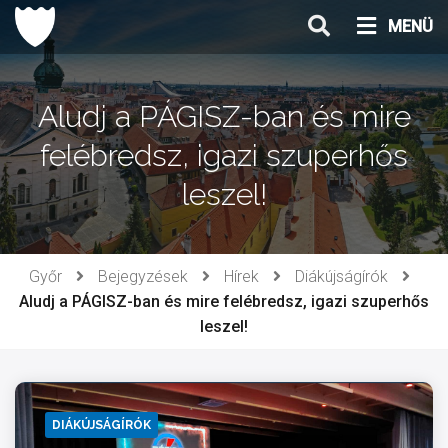
Ugrás
MENÜ
a
tartalomhoz
Aludj a PÁGISZ-ban és mire
felébredsz, igazi szuperhős
leszel!
Győr
Bejegyzések
Hírek
Diákújságírók
Aludj a PÁGISZ-ban és mire felébredsz, igazi szuperhős
leszel!
DIÁKÚJSÁGÍRÓK