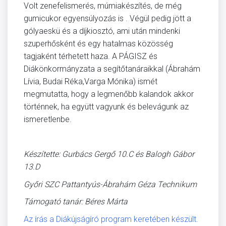
Volt zenefelismerés, múmiakészítés, de még
gumicukor egyensúlyozás is . Végül pedig jött a
gólyaeskü és a díjkiosztó, ami után mindenki
szuperhősként és egy hatalmas közösség
tagjaként térhetett haza. A PÁGISZ és
Diákönkormányzata a segítőtanáraikkal (Ábrahám
Lívia, Budai Réka,Varga Mónika) ismét
megmutatta, hogy a legmenőbb kalandok akkor
történnek, ha együtt vagyunk és belevágunk az
ismeretlenbe.
Készítette: Gurbács Gergő 10.C és Balogh Gábor
13.D
Győri SZC Pattantyús-Ábrahám Géza Technikum
Támogató tanár: Béres Márta
Az írás a Diákújságíró program keretében készült.