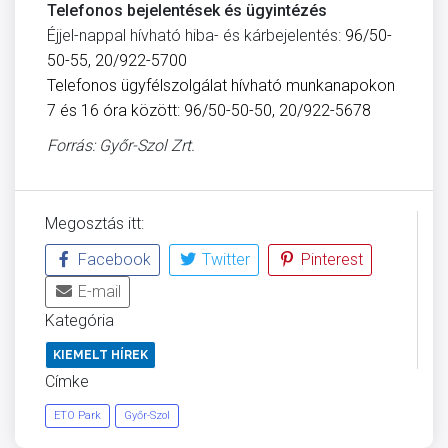
Telefonos bejelentések és ügyintézés
Éjjel-nappal hívható hiba- és kárbejelentés:
96/50-
50-55, 20/922-5700
Telefonos ügyfélszolgálat hívható munkanapokon
7 és 16 óra között: 96/50-50-50, 20/922-5678
Forrás: Győr-Szol Zrt.
Megosztás itt:
Facebook
Twitter
Pinterest
E-mail
Kategória
KIEMELT HÍREK
Címke
ETO Park
Győr-Szol