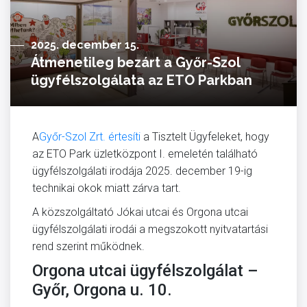
2025. december 15.
Átmenetileg bezárt a Győr-Szol
ügyfélszolgálata az ETO Parkban
A
Győr-Szol Zrt. értesíti
a Tisztelt Ügyfeleket, hogy
az ETO Park üzletközpont I. emeletén található
ügyfélszolgálati irodája 2025. december 19-ig
technikai okok miatt zárva tart.
A közszolgáltató Jókai utcai és Orgona utcai
ügyfélszolgálati irodái a megszokott nyitvatartási
rend szerint működnek.
Orgona utcai ügyfélszolgálat –
Győr, Orgona u. 10.