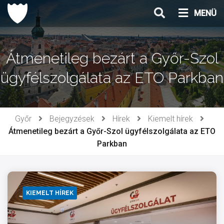
Ugrás
MENÜ
a
tartalomhoz
Átmenetileg bezárt a Győr-Szol
ügyfélszolgálata az ETO Parkban
Győr
Bejegyzések
Hírek
Kiemelt hírek
Átmenetileg bezárt a Győr-Szol ügyfélszolgálata az ETO
Parkban
KIEMELT HÍREK