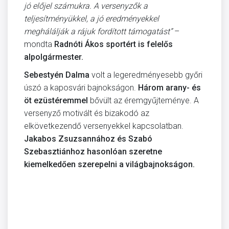
jó előjel számukra. A versenyzők a
teljesítményükkel, a jó eredményekkel
meghálálják a rájuk fordított támogatást”
–
mondta
Radnóti Ákos sportért is felelős
alpolgármester.
Sebestyén Dalma
volt a legeredményesebb győri
úszó a kaposvári bajnokságon.
Három arany- és
öt ezüstéremmel
bővült az éremgyűjteménye. A
versenyző motivált és bizakodó az
elkövetkezendő versenyekkel kapcsolatban.
Jakabos Zsuzsannához és Szabó
Szebasztiánhoz hasonlóan szeretne
kiemelkedően szerepelni a világbajnokságon.