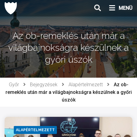
Ugrás
MENÜ
a
tartalomhoz
Az ob-remeklés után már a
világbajnokságra készülnek a
győri úszók
Győr
Bejegyzések
Alapértelmezett
Az ob-
remeklés után már a világbajnokságra készülnek a győri
úszók
ALAPÉRTELMEZETT