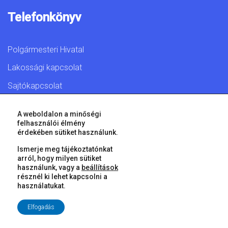
Telefonkönyv
Polgármesteri Hivatal
Lakossági kapcsolat
Sajtókapcsolat
A weboldalon a minőségi
felhasználói élmény
érdekében sütiket használunk.
© 2026 Győr Megyei Jogú Város • Minden jog fenntartva!
Ismerje meg tájékoztatónkat
arról, hogy milyen sütiket
használunk, vagy a
beállítások
résznél ki lehet kapcsolni a
használatukat.
Elfogadás