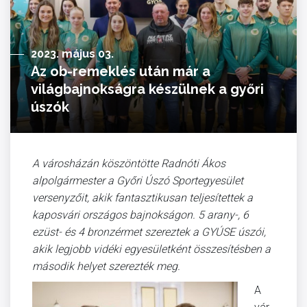
2023. május 03.
Az ob-remeklés után már a
világbajnokságra készülnek a győri
úszók
A városházán köszöntötte Radnóti Ákos
alpolgármester a Győri Úszó Sportegyesület
versenyzőit, akik fantasztikusan teljesítettek a
kaposvári országos bajnokságon. 5 arany-, 6
ezüst- és 4 bronzérmet szereztek a GYÚSE úszói,
akik legjobb vidéki egyesületként összesítésben a
második helyet szerezték meg.
A