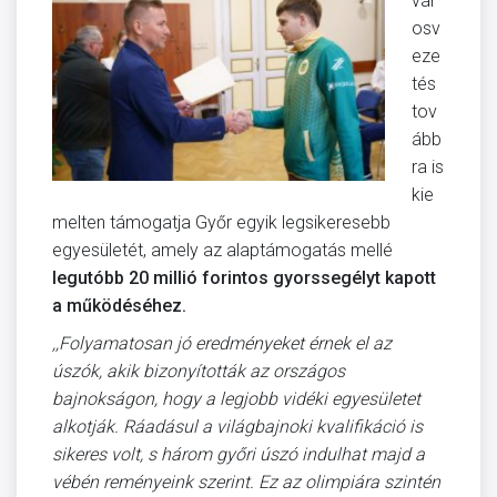
vár
osv
eze
tés
tov
ább
ra is
kie
melten támogatja Győr egyik legsikeresebb
egyesületét, amely az alaptámogatás mellé
legutóbb 20 millió forintos gyorssegélyt kapott
a működéséhez.
,,Folyamatosan jó eredményeket érnek el az
úszók, akik bizonyították az országos
bajnokságon, hogy a legjobb vidéki egyesületet
alkotják. Ráadásul a világbajnoki kvalifikáció is
sikeres volt, s három győri úszó indulhat majd a
vébén reményeink szerint. Ez az olimpiára szintén