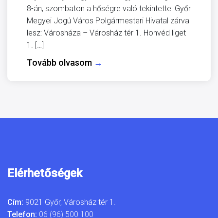
8-án, szombaton a hőségre való tekintettel Győr
Megyei Jogú Város Polgármesteri Hivatal zárva
lesz: Városháza – Városház tér 1. Honvéd liget
1. […]
Tovább olvasom
→
Elérhetőségek
Cím:
9021 Győr, Városház tér 1.
Telefon:
06 (96) 500 100