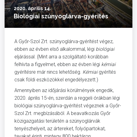
2020. április 14.
Biológiai szúnyoglárva-gyérítés
A Győr-Szol Zrt. szúnyoglárva-gyérítést végez,
ebben az évben első alkalommal, légi
biológiai
eljárással. (Mint arra a szolgáltató korábban
felhívta a figyelmet, ebben az évben légi
kémiai
gyérítésre már nincs lehetőség.
Kémiai
gyérítés
csak földi eszközökkel engedélyezett.)
Amennyiben az időjárási körülmények engedik,
2020. április 15-én, szerdán a reggeli órákban légi
biológiai szúnyoglárva-gyérítést végeznek a Győr-
Szol Zrt. megbízásából. A beavatkozás Győr
közigazgatási területén a szúnyoglárvák
tenyészhelyeit, az ártereket, folyópartokat,
tavakat érinti, mintegy 800 hektáron.