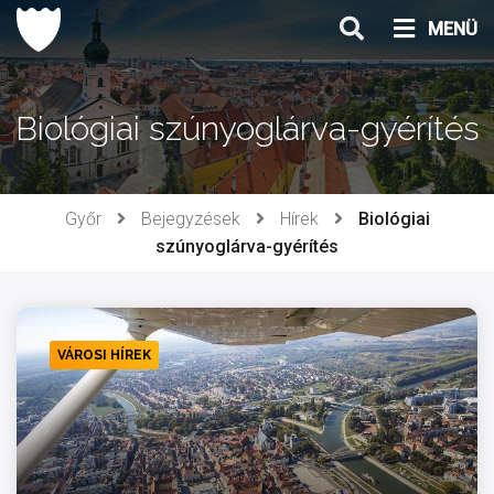
Ugrás
MENÜ
a
tartalomhoz
Biológiai szúnyoglárva-gyérítés
Győr
Bejegyzések
Hírek
Biológiai
szúnyoglárva-gyérítés
VÁROSI HÍREK