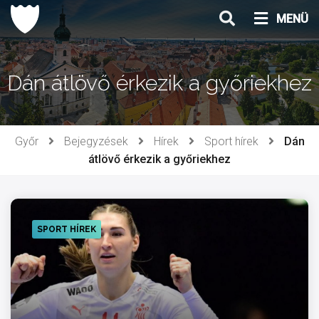
Ugrás
MENÜ
a
tartalomhoz
Dán átlövő érkezik a győriekhez
Győr
Bejegyzések
Hírek
Sport hírek
Dán
átlövő érkezik a győriekhez
SPORT HÍREK