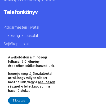
Telefonkönyv
Polgármesteri Hivatal
Lakossági kapcsolat
Sajtókapcsolat
A weboldalon a minőségi
felhasználói élmény
érdekében sütiket használunk.
© 2026 Győr Megyei Jogú Város • Minden jog fenntartva!
Ismerje meg tájékoztatónkat
arról, hogy milyen sütiket
használunk, vagy a
beállítások
résznél ki lehet kapcsolni a
használatukat.
Elfogadás