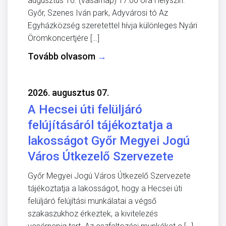
augusztus 16. (vasárnap) 17:00 óra Helyszín:
Győr, Szenes Iván park, Adyvárosi tó Az
Egyházközség szeretettel hívja különleges Nyári
Örömkoncertjére […]
Tovább olvasom
→
2026. augusztus 07.
A Hecsei úti felüljáró
felújításáról tájékoztatja a
lakosságot Győr Megyei Jogú
Város Útkezelő Szervezete
Győr Megyei Jogú Város Útkezelő Szervezete
tájékoztatja a lakosságot, hogy a Hecsei úti
felüljáró felújítási munkálatai a végső
szakaszukhoz érkeztek, a kivitelezés