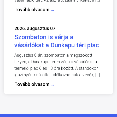
vasárnapig tart. Az aszfaltozási munkákat a […]
Tovább olvasom
→
2026. augusztus 07.
Szombaton is várja a
vásárlókat a Dunkapu téri piac
Augusztus 8-án, szombaton a megszokott
helyen, a Dunakapu téren várja a vásárlókat a
termelői piac 6 és 13 óra között. A standokon
igazi nyári kínállattal találkozhatnak a vevők, […]
Tovább olvasom
→