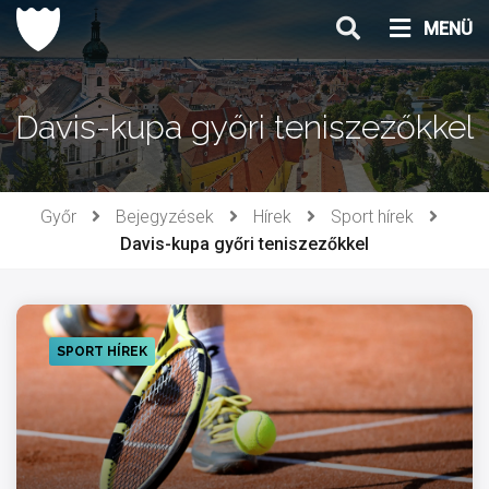
Ugrás
MENÜ
a
tartalomhoz
Davis-kupa győri teniszezőkkel
Győr
Bejegyzések
Hírek
Sport hírek
Davis-kupa győri teniszezőkkel
SPORT HÍREK