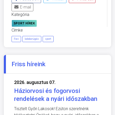
E-mail
Kategória
SPORT HÍREK
Címke
Foci
labdarúgás
sport
Friss híreink
2026. augusztus 07.
Háziorvosi és fogorvosi
rendelések a nyári időszakban
Tisztelt Győri Lakosok! Ezúton szeretnénk