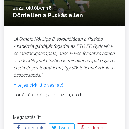
2022. október 18.
Döntetlen a Puskás ellen
„A Simple Női Liga 8. fordulójában a Puskás
Akadémia gárdáját fogadta az ETO FC Győr NB I-
es labdarúgócsapata, ahol 1-1-es félidőt követően,
a második játékrészben is mindkét csapat egyszer
eredményes tudott lenni, így döntetlennel zárult az
összecsapás.”
A teljes cikk itt olvasható
Forrás és fotó: gyorplusz.hu, eto.hu
Megosztás itt:
Facebook
Twitter
Pinterest