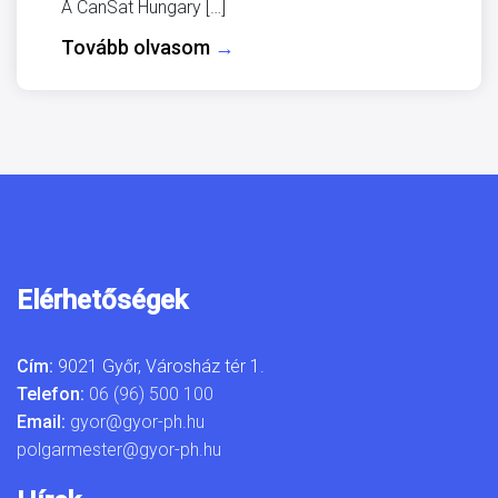
A CanSat Hungary […]
Tovább olvasom
→
Elérhetőségek
Cím:
9021 Győr, Városház tér 1.
Telefon:
06 (96) 500 100
Email:
gyor@gyor-ph.hu
polgarmester@gyor-ph.hu