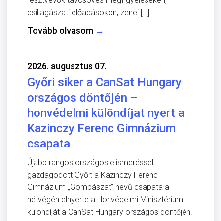
résztvevők távcsöves megfigyeléseken,
csillagászati előadásokon, zenei […]
Tovább olvasom
→
2026. augusztus 07.
Győri siker a CanSat Hungary
országos döntőjén –
honvédelmi különdíjat nyert a
Kazinczy Ferenc Gimnázium
csapata
Újabb rangos országos elismeréssel
gazdagodott Győr: a Kazinczy Ferenc
Gimnázium „Gombászat” nevű csapata a
hétvégén elnyerte a Honvédelmi Minisztérium
különdíját a CanSat Hungary országos döntőjén.