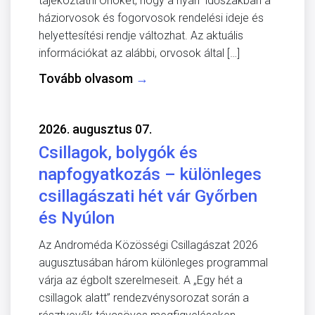
tájékoztatni Önöket, hogy a nyári időszakban a
háziorvosok és fogorvosok rendelési ideje és
helyettesítési rendje változhat. Az aktuális
információkat az alábbi, orvosok által […]
Tovább olvasom
→
2026. augusztus 07.
Csillagok, bolygók és
napfogyatkozás – különleges
csillagászati hét vár Győrben
és Nyúlon
Az Androméda Közösségi Csillagászat 2026
augusztusában három különleges programmal
várja az égbolt szerelmeseit. A „Egy hét a
csillagok alatt” rendezvénysorozat során a