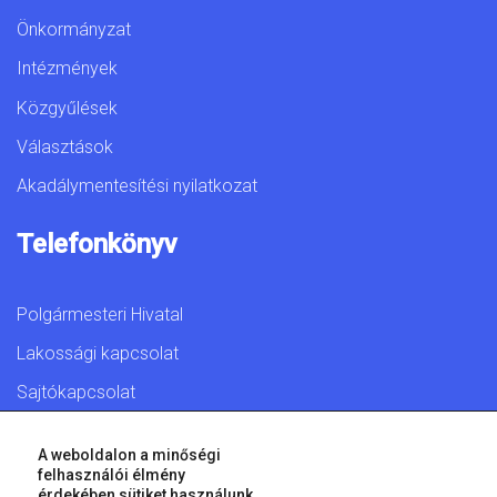
Önkormányzat
Intézmények
Közgyűlések
Választások
Akadálymentesítési nyilatkozat
Telefonkönyv
Polgármesteri Hivatal
Lakossági kapcsolat
Sajtókapcsolat
A weboldalon a minőségi
felhasználói élmény
érdekében sütiket használunk.