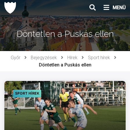
Ugrás
MENÜ
a
tartalomhoz
Döntetlen a Puskás ellen
Győr
Bejegyzések
Hírek
Sport hírek
Döntetlen a Puskás ellen
SPORT HÍREK