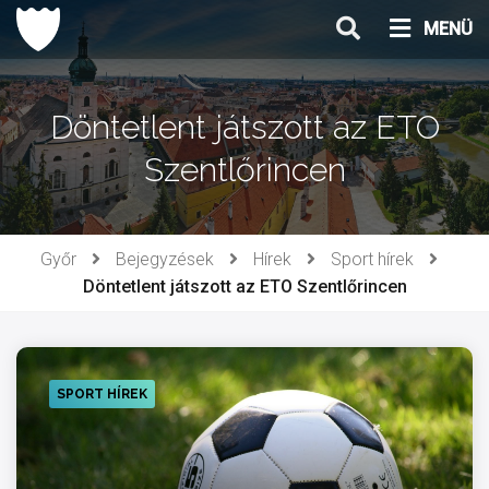
Ugrás
MENÜ
a
tartalomhoz
Döntetlent játszott az ETO
Szentlőrincen
Győr
Bejegyzések
Hírek
Sport hírek
Döntetlent játszott az ETO Szentlőrincen
SPORT HÍREK