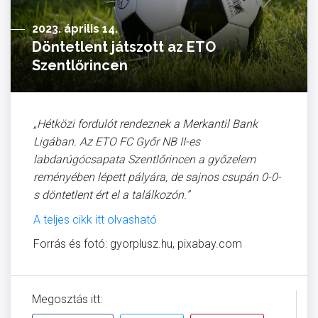
2023. április 14.
Döntetlent játszott az ETO
Szentlőrincen
„Hétközi fordulót rendeznek a Merkantil Bank
Ligában. Az ETO FC Győr NB II-es
labdarúgócsapata Szentlőrincen a győzelem
reményében lépett pályára, de sajnos csupán 0-0-
s döntetlent ért el a találkozón.”
A teljes cikk itt olvasható
Forrás és fotó: gyorplusz.hu, pixabay.com
Megosztás itt: