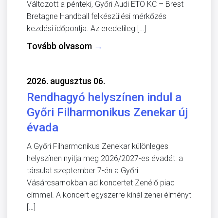
Változott a pénteki, Győri Audi ETO KC – Brest
Bretagne Handball felkészülési mérkőzés
kezdési időpontja. Az eredetileg […]
Tovább olvasom
→
2026. augusztus 06.
Rendhagyó helyszínen indul a
Győri Filharmonikus Zenekar új
évada
A Győri Filharmonikus Zenekar különleges
helyszínen nyitja meg 2026/2027-es évadát: a
társulat szeptember 7-én a Győri
Vásárcsarnokban ad koncertet Zenélő piac
címmel. A koncert egyszerre kínál zenei élményt
[…]