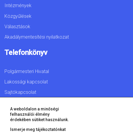
Intézmények
Közgyűlések
Választások
Akadálymentesítési nyilatkozat
Telefonkönyv
Polgármesteri Hivatal
Lakossági kapcsolat
Sajtókapcsolat
A weboldalon a minőségi
felhasználói élmény
érdekében sütiket használunk.
© 2026 Győr Megyei Jogú Város • Minden jog fenntartva!
Ismerje meg tájékoztatónkat