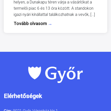
helyen, a Dunakapu téren várja a vásárlókat a
termelői piac 6 és 13 óra között. A standokon
igazi nyári kínállattal találkozhatnak a vevők, […]
Tovább olvasom
→
Elérhetőségek
Cím:
9021 Győr, Városház tér 1.