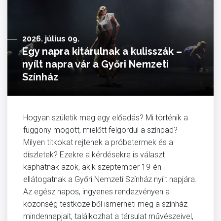
2026. július 09.
Egy napra kitárulnak a kulisszák –
nyílt napra vár a Győri Nemzeti
Színház
Hogyan születik meg egy előadás? Mi történik a
függöny mögött, mielőtt felgördül a színpad?
Milyen titkokat rejtenek a próbatermek és a
díszletek? Ezekre a kérdésekre is választ
kaphatnak azok, akik szeptember 19-én
ellátogatnak a Győri Nemzeti Színház nyílt napjára.
Az egész napos, ingyenes rendezvényen a
közönség testközelből ismerheti meg a színház
mindennapjait, találkozhat a társulat művészeivel,