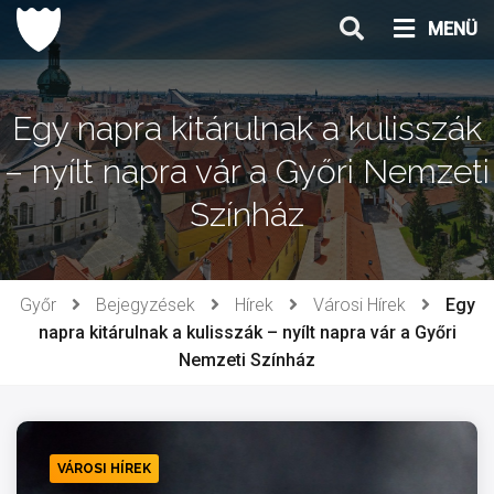
Ugrás
MENÜ
a
tartalomhoz
Egy napra kitárulnak a kulisszák
– nyílt napra vár a Győri Nemzeti
Színház
Győr
Bejegyzések
Hírek
Városi Hírek
Egy
napra kitárulnak a kulisszák – nyílt napra vár a Győri
Nemzeti Színház
VÁROSI HÍREK