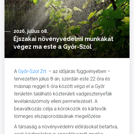
2026. július 08.
Éjszakai növényvédelmi munkákat
végez ma este a Győr-Szol
A
Győr-Szol Zrt.
– az időjárás függvényében –
tervezetten július 8-án, szerdán este 22 óra és
másnap reggel 6 óra között végzi el a Győr
területén található közterületi vadgesztenyefák
levélaknázómoly elleni permetezését. A
beavatkozás célja a kórokozók és kártevők
tömeges elszaporodásának megelőzése.
A társaság a növényvédelmi előírásokat betartva,