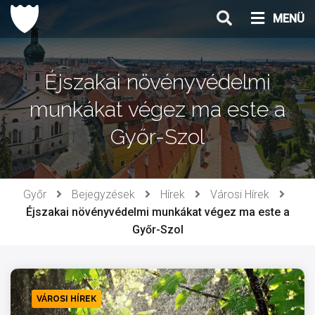
Ugrás
MENÜ
a
tartalomhoz
Éjszakai növényvédelmi
munkákat végez ma este a
Győr-Szol
Győr
Bejegyzések
Hírek
Városi Hírek
Éjszakai növényvédelmi munkákat végez ma este a
Győr-Szol
VÁROSI HÍREK