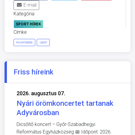
E-mail
Kategória
SPORT HÍREK
Címke
kosárlabda
sport
Friss híreink
2026. augusztus 07.
Nyári örömkoncertet tartanak
Adyvárosban
Dicsőítő koncert – Győr-Szabadhegyi
Református Egyházközség 📅 Időpont: 2026.