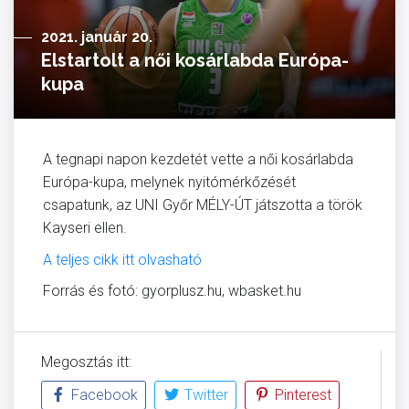
2021. január 20.
Elstartolt a női kosárlabda Európa-
kupa
A tegnapi napon kezdetét vette a női kosárlabda
Európa-kupa, melynek nyitómérkőzését
csapatunk, az UNI Győr MÉLY-ÚT játszotta a török
Kayseri ellen.
A teljes cikk itt olvasható
Forrás és fotó: gyorplusz.hu, wbasket.hu
Megosztás itt:
Facebook
Twitter
Pinterest