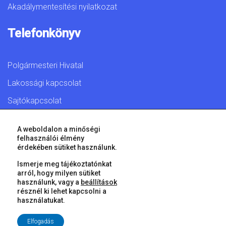
Akadálymentesítési nyilatkozat
Telefonkönyv
Polgármesteri Hivatal
Lakossági kapcsolat
Sajtókapcsolat
A weboldalon a minőségi
felhasználói élmény
érdekében sütiket használunk.
© 2026 Győr Megyei Jogú Város • Minden jog fenntartva!
Ismerje meg tájékoztatónkat
arról, hogy milyen sütiket
használunk, vagy a
beállítások
résznél ki lehet kapcsolni a
használatukat.
Elfogadás