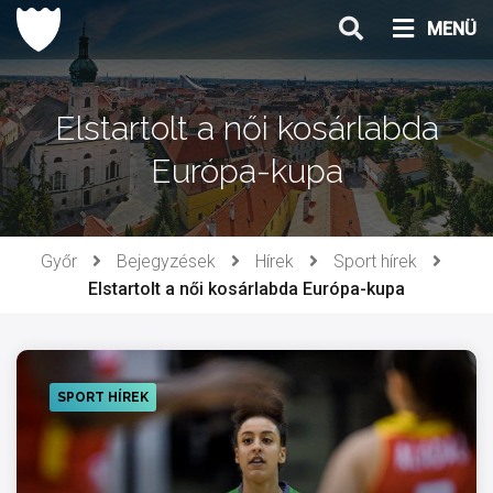
Ugrás
MENÜ
a
tartalomhoz
Elstartolt a női kosárlabda
Európa-kupa
Győr
Bejegyzések
Hírek
Sport hírek
Elstartolt a női kosárlabda Európa-kupa
SPORT HÍREK