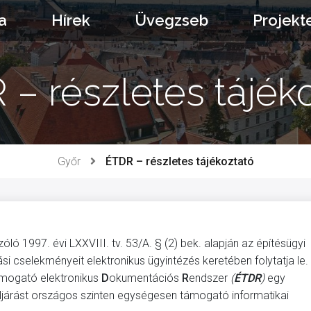
a
Hírek
Üvegzseb
Projekt
– részletes tájék
Győr
ÉTDR – részletes tájékoztató
óló 1997. évi LXXVIII. tv. 53/A. § (2) bek. alapján az építésügyi
si cselekményeit elektronikus ügyintézés keretében folytatja le.
mogató elektronikus
D
okumentációs
R
endszer
(
ÉTDR
)
egy
eljárást országos szinten egységesen támogató informatikai