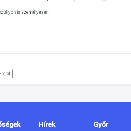
sztályon is személyesen
-mail
őségek
Hírek
Győr