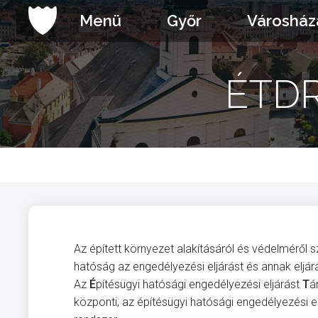
Ugrás
Menü
Győr
Városház
a
tartalomhoz
ÉTDR 
Az épített környezet alakításáról és védelméről sz
hatóság az engedélyezési eljárást és annak eljárá
Az
É
pítésügyi hatósági engedélyezési eljárást
T
á
központi, az építésügyi hatósági engedélyezési 