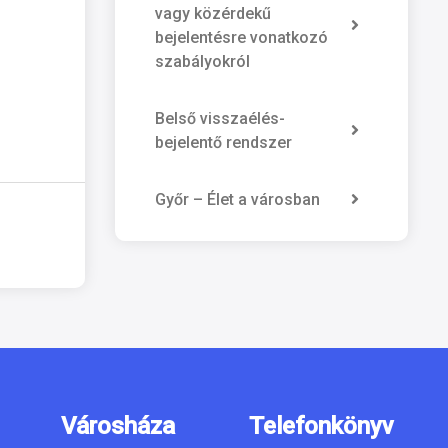
vagy közérdekű
bejelentésre vonatkozó
szabályokról
Belső visszaélés-
bejelentő rendszer
Győr – Élet a városban
Városháza
Telefonkönyv