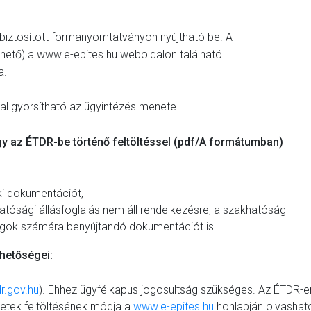
l biztosított formanyomtatványon nyújtható be. A
hető) a www.e-epites.hu weboldalon található
a.
al gyorsítható az ügyintézés menete.
y az ÉTDR-be történő feltöltéssel (pdf/A formátumban)
aki dokumentációt,
tósági állásfoglalás nem áll rendelkezésre, a szakhatóság
gok számára benyújtandó dokumentációt is.
hetőségei:
r.gov.hu
). Ehhez ügyfélkapus jogosultság szükséges. Az ÉTDR-e
letek feltöltésének módja a
www.e-epites.hu
honlapján olvashat