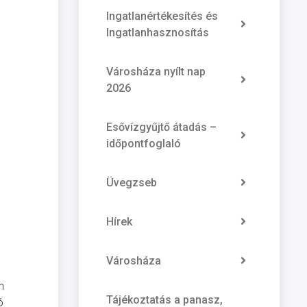
Ingatlanértékesítés és
Ingatlanhasznosítás
Városháza nyílt nap
2026
Esővízgyűjtő átadás –
időpontfoglaló
Üvegzseb
Hírek
Városháza
n
Tájékoztatás a panasz,
ó