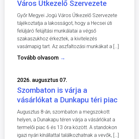
Város Útkezelő Szervezete
Győr Megyei Jogú Város Útkezelő Szervezete
tájékoztatja a lakosságot, hogy a Hecsei úti
felüljáró felújítási munkálatai a végső
szakaszukhoz érkeztek, a kivitelezés
vasárnapig tart. Az aszfaltozási munkákat a […]
Tovább olvasom
→
2026. augusztus 07.
Szombaton is várja a
vásárlókat a Dunkapu téri piac
Augusztus 8-án, szombaton a megszokott
helyen, a Dunakapu téren várja a vásárlókat a
termelői piac 6 és 13 óra között. A standokon
igazi nyári kínállattal találkozhatnak a vevők, […]