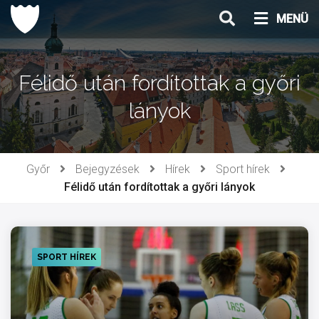
Ugrás
MENÜ
a
tartalomhoz
Félidő után fordítottak a győri
lányok
Győr
Bejegyzések
Hírek
Sport hírek
Félidő után fordítottak a győri lányok
SPORT HÍREK