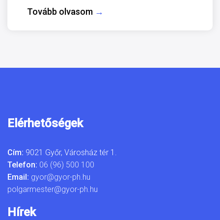
Tovább olvasom
→
Elérhetőségek
Cím:
9021 Győr, Városház tér 1.
Telefon:
06 (96) 500 100
Email:
gyor@gyor-ph.hu
polgarmester@gyor-ph.hu
Hírek