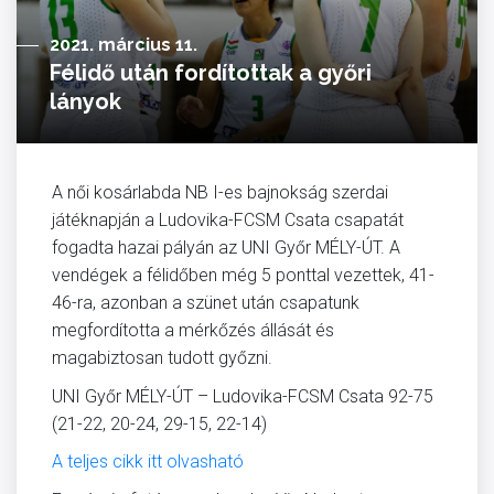
2021. március 11.
Félidő után fordítottak a győri
lányok
A női kosárlabda NB I-es bajnokság szerdai
játéknapján a Ludovika-FCSM Csata csapatát
fogadta hazai pályán az UNI Győr MÉLY-ÚT. A
vendégek a félidőben még 5 ponttal vezettek, 41-
46-ra, azonban a szünet után csapatunk
megfordította a mérkőzés állását és
magabiztosan tudott győzni.
UNI Győr MÉLY-ÚT – Ludovika-FCSM Csata 92-75
(21-22, 20-24, 29-15, 22-14)
A teljes cikk itt olvasható