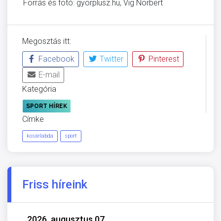
Forrás és fotó: gyorplusz.hu, Vig Norbert
Megosztás itt:
Facebook
Twitter
Pinterest
E-mail
Kategória
SPORT HÍREK
Címke
kosárlabda
sport
Friss híreink
2026. augusztus 07.