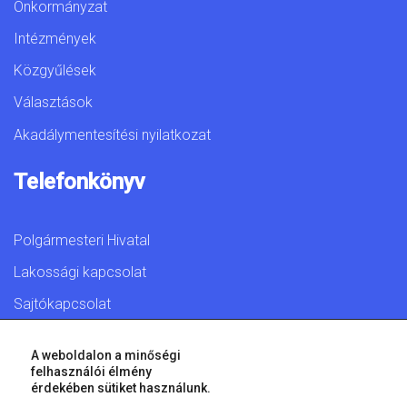
Önkormányzat
Intézmények
Közgyűlések
Választások
Akadálymentesítési nyilatkozat
Telefonkönyv
Polgármesteri Hivatal
Lakossági kapcsolat
Sajtókapcsolat
A weboldalon a minőségi
felhasználói élmény
érdekében sütiket használunk.
© 2026 Győr Megyei Jogú Város • Minden jog fenntartva!