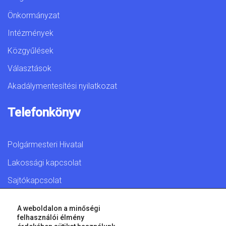
Önkormányzat
Intézmények
Közgyűlések
Választások
Akadálymentesítési nyilatkozat
Telefonkönyv
Polgármesteri Hivatal
Lakossági kapcsolat
Sajtókapcsolat
A weboldalon a minőségi
felhasználói élmény