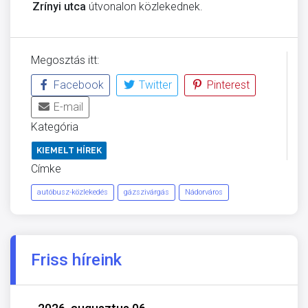
Zrínyi utca
útvonalon közlekednek.
Megosztás itt:
Facebook
Twitter
Pinterest
E-mail
Kategória
KIEMELT HÍREK
Címke
autóbusz-közlekedés
gázszivárgás
Nádorváros
Friss híreink