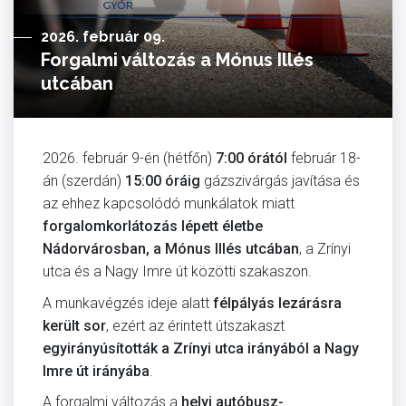
2026. február 09.
Forgalmi változás a Mónus Illés
utcában
2026. február 9-én (hétfőn)
7:00 órától
február 18-
án (szerdán)
15:00 óráig
gázszivárgás javítása és
az ehhez kapcsolódó munkálatok miatt
forgalomkorlátozás lépett életbe
Nádorvárosban, a Mónus Illés utcában
, a Zrínyi
utca és a Nagy Imre út közötti szakaszon.
A munkavégzés ideje alatt
félpályás lezárásra
került sor
, ezért az érintett útszakaszt
egyirányúsították a Zrínyi utca irányából a Nagy
Imre út irányába
.
A forgalmi változás a
helyi autóbusz-