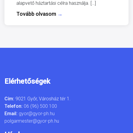
alapvető háztartási célra használja. […]
Tovább olvasom
→
Elérhetőségek
Cím:
9021 Győr, Városház tér 1.
Telefon:
06 (96) 500 100
Email:
gyor@gyor-ph.hu
polgarmester@gyor-ph.hu