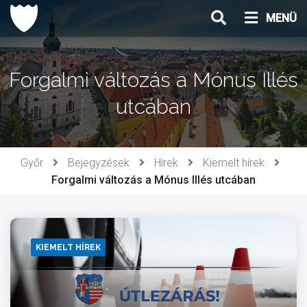
Ugrás
MENÜ
a
tartalomhoz
Forgalmi változás a Mónus Illés
utcában
Győr
Bejegyzések
Hírek
Kiemelt hírek
Forgalmi változás a Mónus Illés utcában
KIEMELT HÍREK