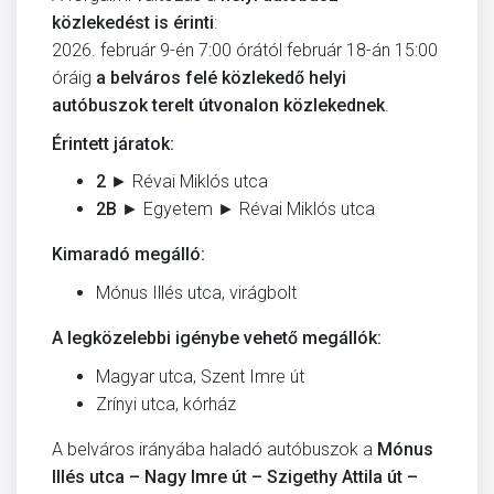
közlekedést is érinti
:
2026. február 9-én 7:00 órától február 18-án 15:00
óráig
a belváros felé közlekedő helyi
autóbuszok terelt útvonalon közlekednek
.
Érintett járatok:
2
► Révai Miklós utca
2B
► Egyetem ► Révai Miklós utca
Kimaradó megálló:
Mónus Illés utca, virágbolt
A legközelebbi igénybe vehető megállók:
Magyar utca, Szent Imre út
Zrínyi utca, kórház
A belváros irányába haladó autóbuszok a
Mónus
Illés utca – Nagy Imre út – Szigethy Attila út –