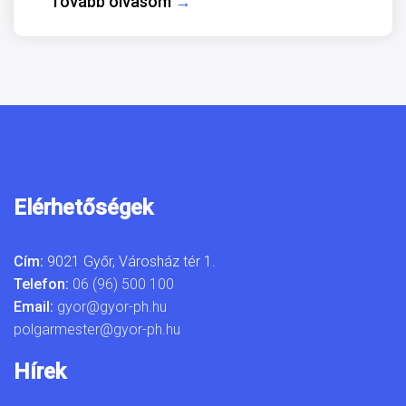
Tovább olvasom
→
Elérhetőségek
Cím:
9021 Győr, Városház tér 1.
Telefon:
06 (96) 500 100
Email:
gyor@gyor-ph.hu
polgarmester@gyor-ph.hu
Hírek