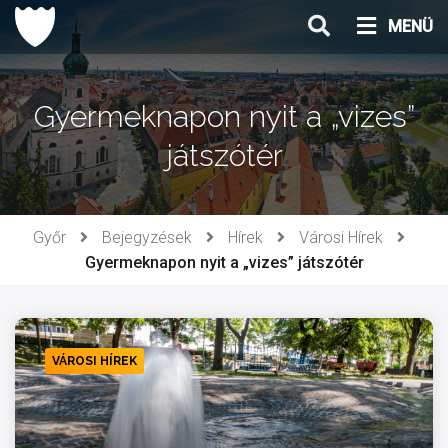
Ugrás
MENÜ
a
tartalomhoz
Gyermeknapon nyit a „vizes”
játszótér
Győr
Bejegyzések
Hírek
Városi Hírek
Gyermeknapon nyit a „vizes” játszótér
VÁROSI HÍREK