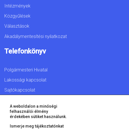
Intézmények
Közgyűlések
Választások
Akadálymentesítési nyilatkozat
Telefonkönyv
Polgármesteri Hivatal
Lakossági kapcsolat
Sajtókapcsolat
A weboldalon a minőségi
felhasználói élmény
érdekében sütiket használunk.
© 2026 Győr Megyei Jogú Város • Minden jog fenntartva!
Ismerje meg tájékoztatónkat