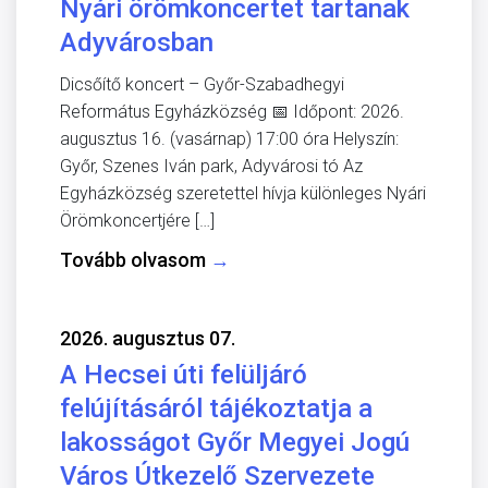
Nyári örömkoncertet tartanak
Adyvárosban
Dicsőítő koncert – Győr-Szabadhegyi
Református Egyházközség 📅 Időpont: 2026.
augusztus 16. (vasárnap) 17:00 óra Helyszín:
Győr, Szenes Iván park, Adyvárosi tó Az
Egyházközség szeretettel hívja különleges Nyári
Örömkoncertjére […]
Tovább olvasom
→
2026. augusztus 07.
A Hecsei úti felüljáró
felújításáról tájékoztatja a
lakosságot Győr Megyei Jogú
Város Útkezelő Szervezete