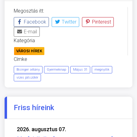
Megosztás itt:
Facebook
Twitter
Pinterest
E-mail
Kategória
VÁROSI HÍREK
Címke
Bisinger sétány
Gyermeknap
Május 31
megnyílik
vizes játszótér
Friss híreink
2026. augusztus 07.