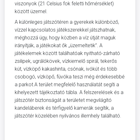
viszonyok (21 Celsius fok feletti hőmérséklet)
között üzemel.
A különleges játszótéren a gyerekek különböző,
vízzel kapcsolatos játékszerekkel játszhatnak,
méghozzá úgy, hogy közben a víz útját maguk
irányítják, a játékokat ők „üzemeltetik”. A
játékelemek között találhatóak nyitható-zárható
zsilipek, ugrálókövek, vízkiemelő spirál, tekerős
kút, vízköpő kakashinta, csónak, ivókút és több
csobogó, vízköpő, fúvóka teszi még érdekesebbé
a parkot.A terület megfelelő használatát segíti a
kihelyezett tájékoztató tábla. A felszerelések és a
játszótér biztonságát a területet megvilágító
kandeláberek és térfigyelő kamerák segítik, a
játszótér közelében nyilvános illemhely található.