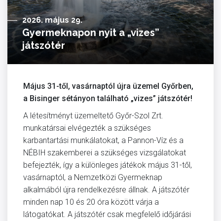
2026. május 29.
Gyermeknapon nyit a „vizes”
játszótér
Május 31-től, vasárnaptól újra üzemel Győrben,
a Bisinger sétányon található „vizes” játszótér!
A létesítményt üzemeltető Győr-Szol Zrt.
munkatársai elvégezték a szükséges
karbantartási munkálatokat, a Pannon-Víz és a
NÉBIH szakemberei a szükséges vizsgálatokat
befejezték, így a különleges játékok május 31-től,
vasárnaptól, a Nemzetközi Gyermeknap
alkalmából újra rendelkezésre állnak. A játszótér
minden nap 10 és 20 óra között várja a
látogatókat. A játszótér csak megfelelő időjárási