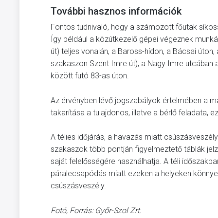
További hasznos információk
Fontos tudnivaló, hogy a számozott főutak síkos
Így például a közútkezelő gépei végeznek munkát 
út) teljes vonalán, a Baross-hídon, a Bácsai úton
szakaszon Szent Imre út), a Nagy Imre utcában a
között futó 83-as úton.
Az érvényben lévő jogszabályok értelmében a mag
takarítása a tulajdonos, illetve a bérlő feladata,
A télies időjárás, a havazás miatt csúszásveszély 
szakaszok több pontján figyelmeztető táblák jelz
saját felelősségére használhatja. A téli időszakb
páralecsapódás miatt ezeken a helyeken könnyen
csúszásveszély.
Fotó, Forrás: Győr-Szol Zrt.