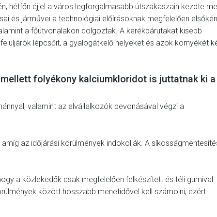
én, hétfőn éjjel a város legforgalmasabb útszakaszain kezdte m
sai és járművei a technológiai előírásoknak megfelelően elsőkén
valamint a főútvonalakon dolgoztak. A kerékpárutakat kisebb
 felüljárók lépcsőit, a gyalogátkelő helyeket és azok környékét k
llett folyékony kalciumkloridot is juttatnak ki a
ománnyal, valamint az alvállalkozók bevonásával végzi a
k, amíg az időjárási körülmények indokolják. A síkosságmentesíté
 hogy a közlekedők csak megfelelően felkészített és téli gumival
 körülmények között hosszabb menetidővel kell számolni, ezért