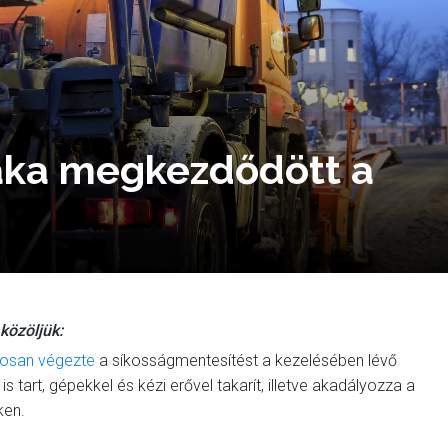
zaka megkezdődött a
közöljük:
osan végezte
a síkosságmentesítést a kezelésében lévő
 tart, gépekkel és kézi erővel takarít, illetve akadályozza a
ken.