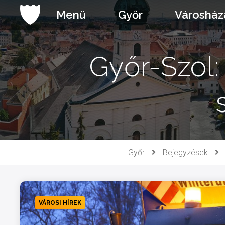
Ugrás
Menü
Győr
Városház
a
tartalomhoz
Győr-Szol:
Győr
Bejegyzések
VÁROSI HÍREK