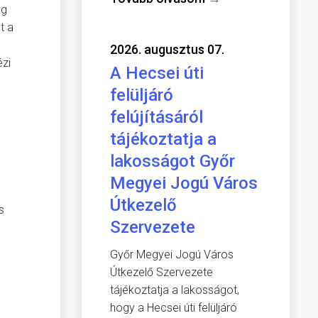
eg
t a
2026. augusztus 07.
ézi
A Hecsei úti
felüljáró
felújításáról
tájékoztatja a
lakosságot Győr
Megyei Jogú Város
Útkezelő
s
Szervezete
Győr Megyei Jogú Város
Útkezelő Szervezete
tájékoztatja a lakosságot,
hogy a Hecsei úti felüljáró