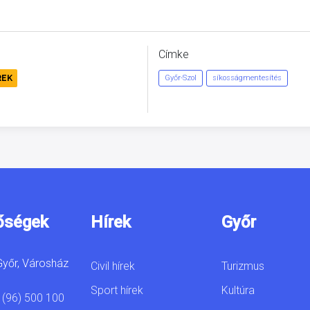
Címke
REK
Győr-Szol
síkosságmentesítés
őségek
Hírek
Győr
yőr, Városház
Civil hírek
Turizmus
Sport hírek
Kultúra
 (96) 500 100