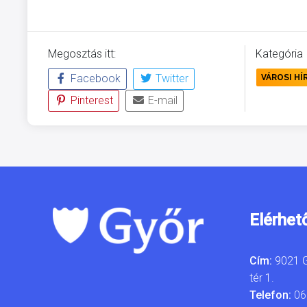
Megosztás itt:
Kategória
Facebook
Twitter
VÁROSI HÍ
Pinterest
E-mail
Elérhet
Cím:
9021 G
tér 1.
Telefon:
06