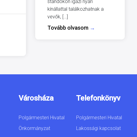
standokon igazi nyári
kínállattal találkozhatnak a
vevők, […]
Tovább olvasom
→
Városháza
Telefonkönyv
Polgármesteri Hivatal
Polgármesteri Hivatal
Önkormányzat
Lakossági kapcsolat