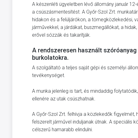
A készenléti ügyeletben lévő állomány január 12-
a csúszásmentesítést. A Győr-Szol Zrt. munkatár
hidakon és a felüljárókon, a tömegközlekedési, 
járművekkel, a járdákat, buszmegállókat, a hidak,
erővel sózzák és takarítják.
A rendszeresen használt szóróanyag me
burkolatokra.
A szolgáltató a teljes saját gépi és személyi áll
tevékenységet.
A munka jelenleg is tart, és mindaddig folytatódi
ellenére az utak csúszhatnak.
A Győr-Szol Zrt. felhívja a közlekedők figyelmét,
felszerelt járművel induljanak útnak. A speciális
célszerű hamarabb elindulni.