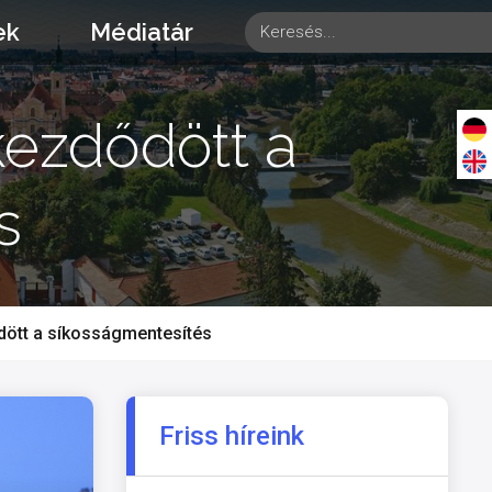
ek
Médiatár
kezdődött a
s
dött a síkosságmentesítés
Friss híreink