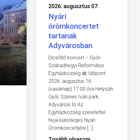
2026. augusztus 07.
Nyári
örömkoncertet
tartanak
Adyvárosban
Dicsőítő koncert – Győr-
Szabadhegyi Református
Egyházközség 📅 Időpont:
2026. augusztus 16.
(vasárnap) 17:00 óra Helyszín:
Győr, Szenes Iván park,
Adyvárosi tó Az
Egyházközség szeretettel
hívja különleges Nyári
Örömkoncertjére […]
Tovább olvasom
→