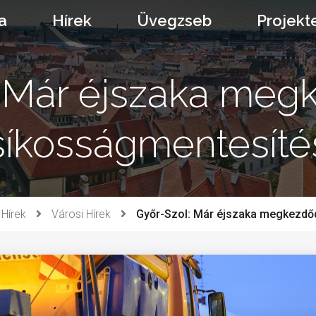
a
Hírek
Üvegzseb
Projekt
 Már éjszaka meg
síkosságmentesíté
Hírek
Városi Hírek
Győr-Szol: Már éjszaka megkezdő