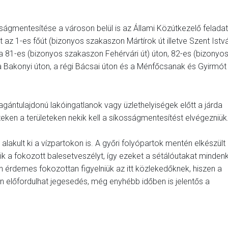
ságmentesítése a városon belül is az Állami Közútkezelő feladat
az 1-es főút (bizonyos szakaszon Mártírok út illetve Szent Istv
, a 81-es (bizonyos szakaszon Fehérvári út) úton, 82-es (bizonyo
 Bakonyi úton, a régi Bácsai úton és a Ménfőcsanak és Gyirmót
ántulajdonú lakóingatlanok vagy üzlethelyiségek előtt a járda
 ezeken a területeken nekik kell a síkosságmentesítést elvégezniük
alakult ki a vízpartokon is. A győri folyópartok mentén elkészült 
ik a fokozott balesetveszélyt, így ezeket a sétálóutakat mindenk
an érdemes fokozottan figyelniük az itt közlekedőknek, hiszen a
 előfordulhat jegesedés, még enyhébb időben is jelentős a