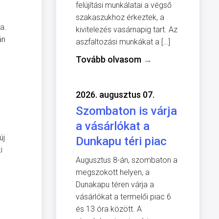
felújítási munkálatai a végső
szakaszukhoz érkeztek, a
a.
kivitelezés vasárnapig tart. Az
án
aszfaltozási munkákat a […]
s
Tovább olvasom
→
2026. augusztus 07.
Szombaton is várja
.
a vásárlókat a
új
Dunkapu téri piac
i
Augusztus 8-án, szombaton a
megszokott helyen, a
Dunakapu téren várja a
vásárlókat a termelői piac 6
és 13 óra között. A