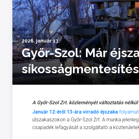
2026. január 13.
Győr-Szol: Már éjs
síkosságmentesítés
A Győr-Szol Zrt. közleményét változtatás nélkül 
Január 12-éről 13-ára virradó éjszaka
folyamat
útszakaszokon a Győr-Szol Zrt. A munka jelenleg is
csapadék lefagyását a szolgáltató a közterülete