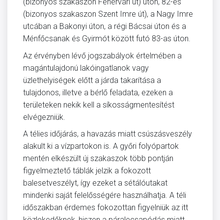
(bizonyos szakaszon Fehérvári út) úton, 82-es
(bizonyos szakaszon Szent Imre út), a Nagy Imre
utcában a Bakonyi úton, a régi Bácsai úton és a
Ménfőcsanak és Gyirmót között futó 83-as úton.
Az érvényben lévő jogszabályok értelmében a
magántulajdonú lakóingatlanok vagy
üzlethelyiségek előtt a járda takarítása a
tulajdonos, illetve a bérlő feladata, ezeken a
területeken nekik kell a síkosságmentesítést
elvégezniük.
A télies időjárás, a havazás miatt csúszásveszély
alakult ki a vízpartokon is. A győri folyópartok
mentén elkészült új szakaszok több pontján
figyelmeztető táblák jelzik a fokozott
balesetveszélyt, így ezeket a sétálóutakat
mindenki saját felelősségére használhatja. A téli
időszakban érdemes fokozottan figyelniük az itt
közlekedőknek, hiszen a páralecsapódás miatt