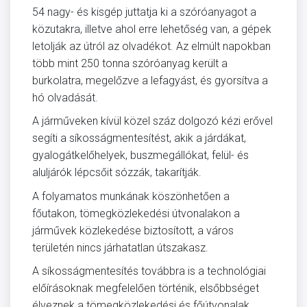
54 nagy- és kisgép juttatja ki a szóróanyagot a
közutakra, illetve ahol erre lehetőség van, a gépek
letolják az útról az olvadékot. Az elmúlt napokban
több mint 250 tonna szóróanyag került a
burkolatra, megelőzve a lefagyást, és gyorsítva a
hó olvadását.
A járműveken kívül közel száz dolgozó kézi erővel
segíti a síkosságmentesítést, akik a járdákat,
gyalogátkelőhelyek, buszmegállókat, felül- és
aluljárók lépcsőit sózzák, takarítják.
A folyamatos munkának köszönhetően a
főutakon, tömegközlekedési útvonalakon a
járművek közlekedése biztosított, a város
területén nincs járhatatlan útszakasz.
A síkosságmentesítés továbbra is a technológiai
előírásoknak megfelelően történik, elsőbbséget
élveznek a tömegközlekedési és főútvonalak,