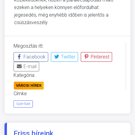
ezeken a helyeken könnyen előfordulhat
jegesedés, még enyhébb időben is jelentős a
csúszásveszély.
Megosztás itt:
Facebook
Twitter
Pinterest
E-mail
Kategória
VÁROSI HÍREK
Címke
Győr-Szol
Friss híreink