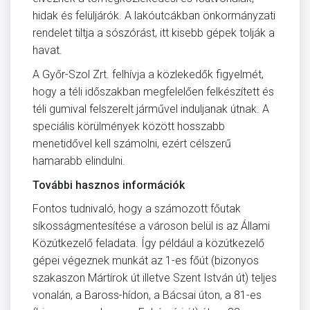
hidak és felüljárók. A lakóutcákban önkormányzati
rendelet tiltja a sószórást, itt kisebb gépek tolják a
havat.
A Győr-Szol Zrt. felhívja a közlekedők figyelmét,
hogy a téli időszakban megfelelően felkészített és
téli gumival felszerelt járművel induljanak útnak. A
speciális körülmények között hosszabb
menetidővel kell számolni, ezért célszerű
hamarabb elindulni.
További hasznos információk
Fontos tudnivaló, hogy a számozott főutak
síkosságmentesítése a városon belül is az Állami
Közútkezelő feladata. Így például a közútkezelő
gépei végeznek munkát az 1-es főút (bizonyos
szakaszon Mártírok út illetve Szent István út) teljes
vonalán, a Baross-hídon, a Bácsai úton, a 81-es