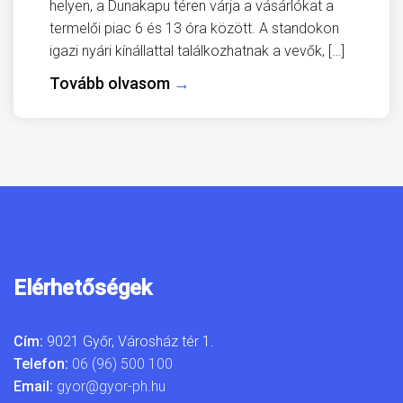
helyen, a Dunakapu téren várja a vásárlókat a
termelői piac 6 és 13 óra között. A standokon
igazi nyári kínállattal találkozhatnak a vevők, […]
Tovább olvasom
→
Elérhetőségek
Cím:
9021 Győr, Városház tér 1.
Telefon:
06 (96) 500 100
Email:
gyor@gyor-ph.hu