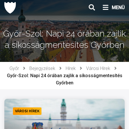
Ugrás
MENÜ
a
tartalomhoz
Győr-Szol: Napi 24 órában zajlik
a síkosságmentesítés Győrben
Győr
Bejegyzések
Hírek
Városi Hírek
Győr-Szol: Napi 24 órában zajlik a síkosságmentesítés
Győrben
VÁROSI HÍREK