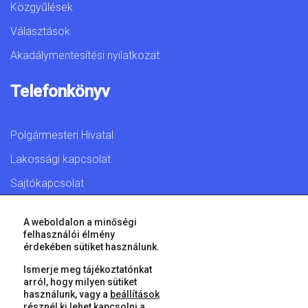
Közgyűlések
Választások
Akadálymentesítési nyilatkozat
Telefonkönyv
Polgármesteri Hivatal
Lakossági kapcsolat
Sajtókapcsolat
A weboldalon a minőségi
felhasználói élmény
érdekében sütiket használunk.
© 2026 Győr Megyei Jogú Város • Minden jog fenntartva!
Ismerje meg tájékoztatónkat
arról, hogy milyen sütiket
használunk, vagy a
beállítások
résznél ki lehet kapcsolni a