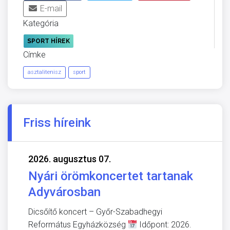
E-mail
Kategória
SPORT HÍREK
Címke
asztalitenisz
sport
Friss híreink
2026. augusztus 07.
Nyári örömkoncertet tartanak
Adyvárosban
Dicsőítő koncert – Győr-Szabadhegyi
Református Egyházközség
Időpont: 2026.