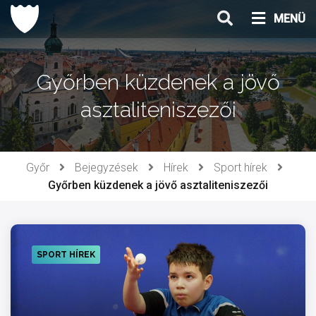
Ugrás
MENÜ
a
tartalomhoz
Győrben küzdenek a jövő
asztaliteniszezői
Győr
Bejegyzések
Hírek
Sport hírek
Győrben küzdenek a jövő asztaliteniszezői
SPORT HÍREK