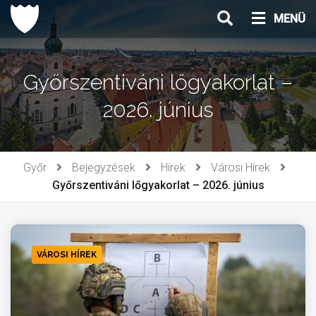
Ugrás
MENÜ
a
tartalomhoz
Győrszentiváni lőgyakorlat –
2026. június
Győr
Bejegyzések
Hírek
Városi Hírek
Győrszentiváni lőgyakorlat – 2026. június
VÁROSI HÍREK