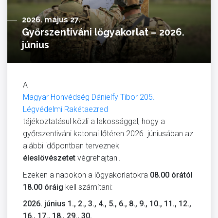
2026. május 27.
Győrszentiváni lőgyakorlat – 2026.
június
A
Magyar Honvédség Dánielfy Tibor 205.
Légvédelmi Rakétaezred
tájékoztatásul közli a lakossággal, hogy a
győrszentiváni katonai lőtéren 2026. júniusában az
alábbi időpontban terveznek
éleslövészetet
végrehajtani.
Ezeken a napokon a lőgyakorlatokra
08.00 órától
18.00 óráig
kell számítani:
2026. június 1., 2., 3., 4., 5., 6., 8., 9., 10., 11., 12.,
16., 17., 18., 29., 30.