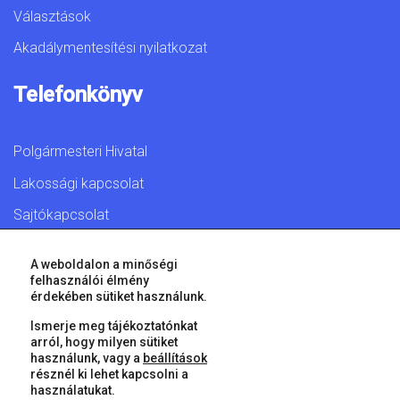
Választások
Akadálymentesítési nyilatkozat
Telefonkönyv
Polgármesteri Hivatal
Lakossági kapcsolat
Sajtókapcsolat
A weboldalon a minőségi
felhasználói élmény
érdekében sütiket használunk.
© 2026 Győr Megyei Jogú Város • Minden jog fenntartva!
Ismerje meg tájékoztatónkat
arról, hogy milyen sütiket
használunk, vagy a
beállítások
résznél ki lehet kapcsolni a
használatukat.