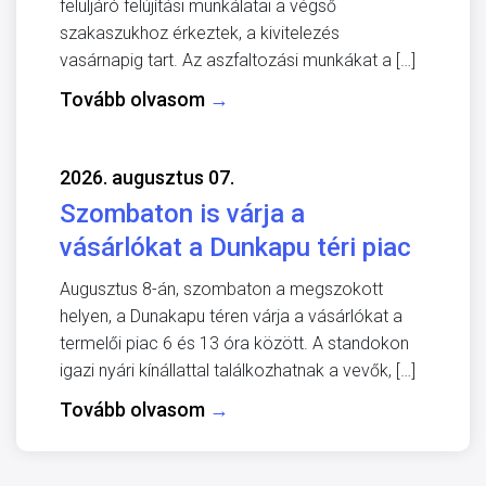
felüljáró felújítási munkálatai a végső
szakaszukhoz érkeztek, a kivitelezés
vasárnapig tart. Az aszfaltozási munkákat a […]
Tovább olvasom
→
2026. augusztus 07.
Szombaton is várja a
vásárlókat a Dunkapu téri piac
Augusztus 8-án, szombaton a megszokott
helyen, a Dunakapu téren várja a vásárlókat a
termelői piac 6 és 13 óra között. A standokon
igazi nyári kínállattal találkozhatnak a vevők, […]
Tovább olvasom
→