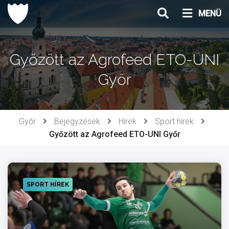
Ugrás
MENÜ
a
tartalomhoz
Győzött az Agrofeed ETO-UNI
Győr
Győr
Bejegyzések
Hírek
Sport hírek
Győzött az Agrofeed ETO-UNI Győr
SPORT HÍREK