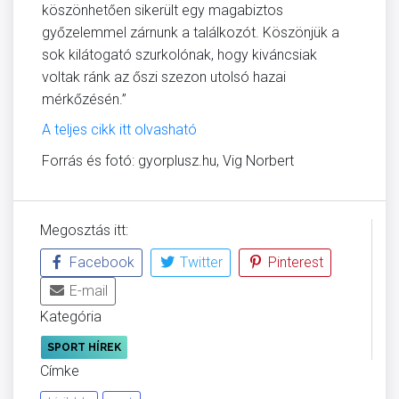
köszönhetően sikerült egy magabiztos
győzelemmel zárnunk a találkozót. Köszönjük a
sok kilátogató szurkolónak, hogy kiváncsiak
voltak ránk az őszi szezon utolsó hazai
mérkőzésén.”
A teljes cikk itt olvasható
Forrás és fotó: gyorplusz.hu, Vig Norbert
Megosztás itt:
Facebook
Twitter
Pinterest
E-mail
Kategória
SPORT HÍREK
Címke