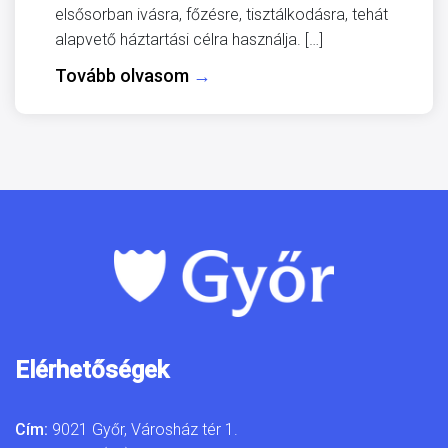
elsősorban ivásra, főzésre, tisztálkodásra, tehát
alapvető háztartási célra használja. […]
Tovább olvasom
→
Elérhetőségek
Cím:
9021 Győr, Városház tér 1.