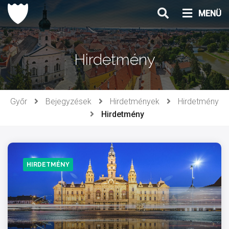
Ugrás
MENÜ
a
tartalomhoz
Hirdetmény
Győr
Bejegyzések
Hirdetmények
Hirdetmény
Hirdetmény
HIRDETMÉNY