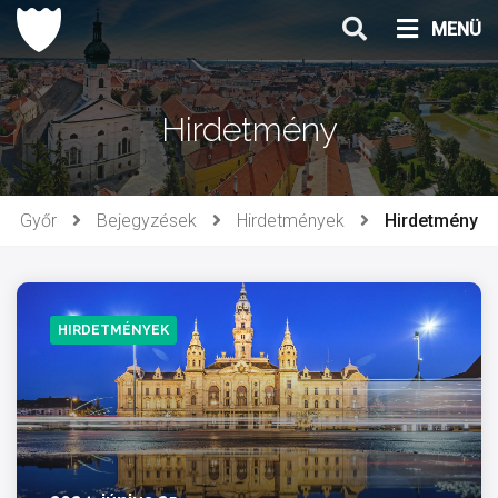
Ugrás
MENÜ
a
tartalomhoz
Hirdetmény
Győr
Bejegyzések
Hirdetmények
Hirdetmény
HIRDETMÉNYEK