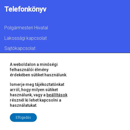
Telefonkönyv
Polgármesteri Hivatal
Lakossági kapcsolat
Sajtókapcsolat
A weboldalon a minőségi
felhasználói élmény
érdekében sütiket használunk.
© 2026 Győr Megyei Jogú Város • Minden jog fenntartva!
Ismerje meg tájékoztatónkat
arról, hogy milyen sütiket
használunk, vagy a
beállítások
résznél ki lehet kapcsolni a
használatukat.
Elfogadás