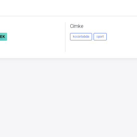
Címke
REK
kosárlabda
sport