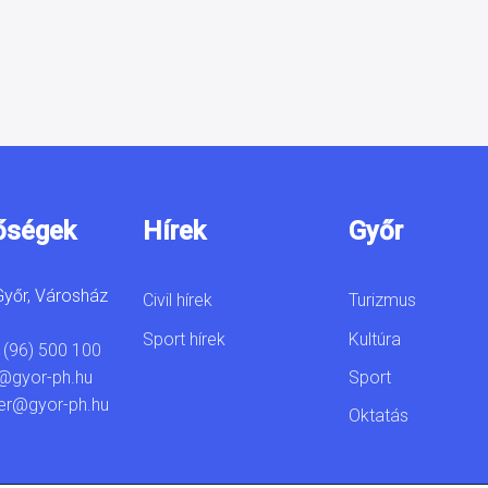
őségek
Hírek
Győr
yőr, Városház
Civil hírek
Turizmus
Sport hírek
Kultúra
 (96) 500 100
Sport
@gyor-ph.hu
er@gyor-ph.hu
Oktatás