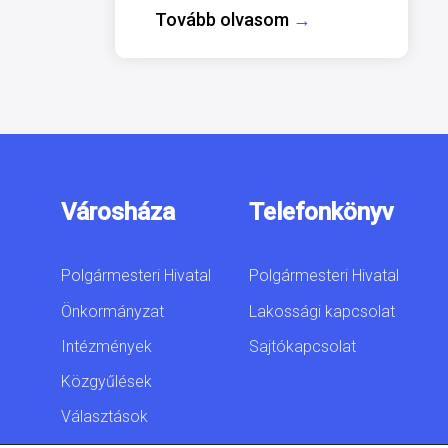
Tovább olvasom
→
Városháza
Telefonkönyv
Polgármesteri Hivatal
Polgármesteri Hivatal
Önkormányzat
Lakossági kapcsolat
Intézmények
Sajtókapcsolat
Közgyűlések
Választások