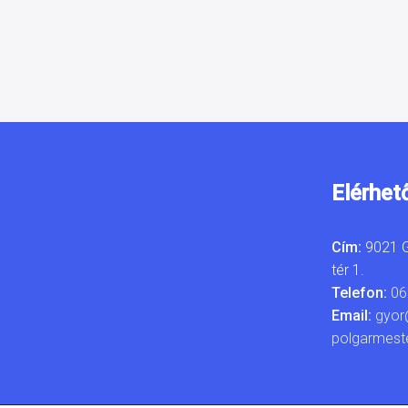
Elérhet
Cím:
9021 G
tér 1.
Telefon:
06
Email:
gyor
polgarmest