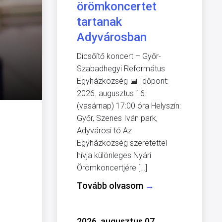
örömkoncertet
tartanak
Adyvárosban
Dicsőítő koncert – Győr-
Szabadhegyi Református
Egyházközség 📅 Időpont:
2026. augusztus 16.
(vasárnap) 17:00 óra Helyszín:
Győr, Szenes Iván park,
Adyvárosi tó Az
Egyházközség szeretettel
hívja különleges Nyári
Örömkoncertjére […]
Tovább olvasom
→
2026. augusztus 07.