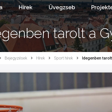
a
Hírek
Üvegzseb
Projekt
egenben tarolt a G
Bejegyzések
Hírek
Sport hírek
Idegenben tarolt