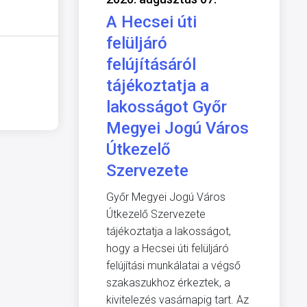
A Hecsei úti
felüljáró
felújításáról
tájékoztatja a
lakosságot Győr
Megyei Jogú Város
Útkezelő
Szervezete
Győr Megyei Jogú Város
Útkezelő Szervezete
tájékoztatja a lakosságot,
hogy a Hecsei úti felüljáró
felújítási munkálatai a végső
szakaszukhoz érkeztek, a
kivitelezés vasárnapig tart. Az