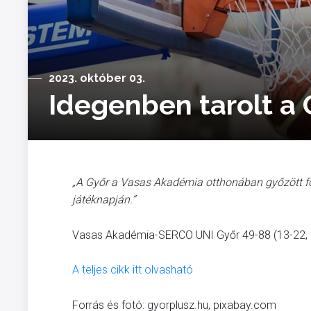
2023. október 03.
Idegenben tarolt a 
„A Győr a Vasas Akadémia otthonában győzött f
játéknapján.”
Vasas Akadémia-SERCO UNI Győr 49-88 (13-22, 1
A teljes cikk itt olvasható
Forrás és fotó: gyorplusz.hu, pixabay.com