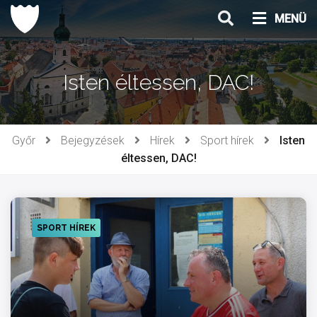
Ugrás
MENÜ
a
tartalomhoz
Isten éltessen, DAC!
Győr
Bejegyzések
Hírek
Sport hírek
Isten
éltessen, DAC!
SPORT HÍREK