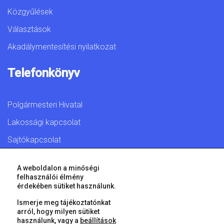
Közgyűlések
Választások
Akadálymentesítési nyilatkozat
Telefonkönyv
Polgármesteri Hivatal
Lakossági kapcsolat
Sajtókapcsolat
A weboldalon a minőségi
felhasználói élmény
érdekében sütiket használunk.
© 2026 Győr Megyei Jogú Város • Minden jog fenntartva!
Ismerje meg tájékoztatónkat
arról, hogy milyen sütiket
használunk, vagy a
beállítások