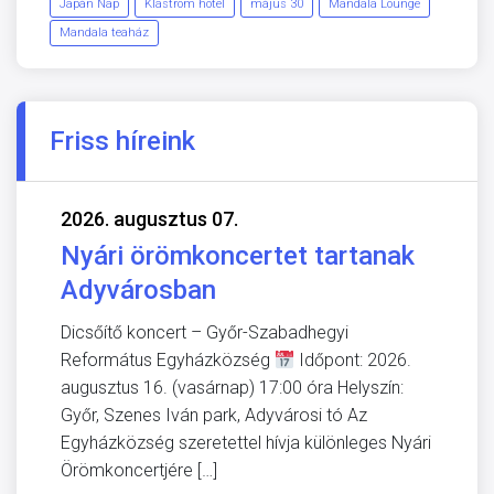
Japán Nap
Klastrom hotel
május 30
Mandala Lounge
Mandala teaház
Friss híreink
2026. augusztus 07.
Nyári örömkoncertet tartanak
Adyvárosban
Dicsőítő koncert – Győr-Szabadhegyi
Református Egyházközség
Időpont: 2026.
augusztus 16. (vasárnap) 17:00 óra Helyszín:
Győr, Szenes Iván park, Adyvárosi tó Az
Egyházközség szeretettel hívja különleges Nyári
Örömkoncertjére […]