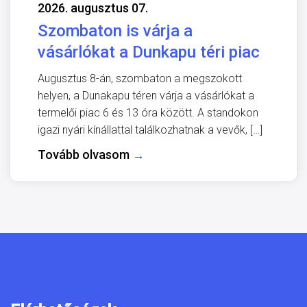
2026. augusztus 07.
Szombaton is várja a
vásárlókat a Dunkapu téri piac
Augusztus 8-án, szombaton a megszokott
helyen, a Dunakapu téren várja a vásárlókat a
termelői piac 6 és 13 óra között. A standokon
igazi nyári kínállattal találkozhatnak a vevők, […]
Tovább olvasom
→