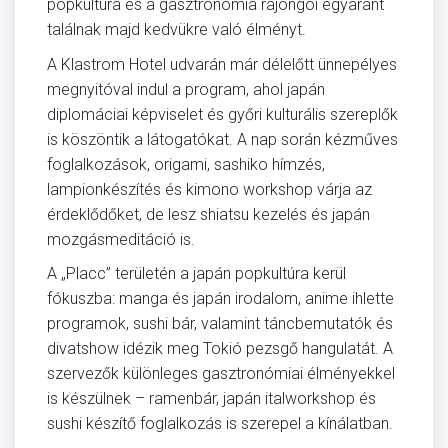
popkultúra és a gasztronómia rajongói egyaránt
találnak majd kedvükre való élményt.
A Klastrom Hotel udvarán már délelőtt ünnepélyes
megnyitóval indul a program, ahol japán
diplomáciai képviselet és győri kulturális szereplők
is köszöntik a látogatókat. A nap során kézműves
foglalkozások, origami, sashiko hímzés,
lampionkészítés és kimono workshop várja az
érdeklődőket, de lesz shiatsu kezelés és japán
mozgásmeditáció is.
A „Placc” területén a japán popkultúra kerül
fókuszba: manga és japán irodalom, anime ihlette
programok, sushi bár, valamint táncbemutatók és
divatshow idézik meg Tokió pezsgő hangulatát. A
szervezők különleges gasztronómiai élményekkel
is készülnek – ramenbár, japán italworkshop és
sushi készítő foglalkozás is szerepel a kínálatban.