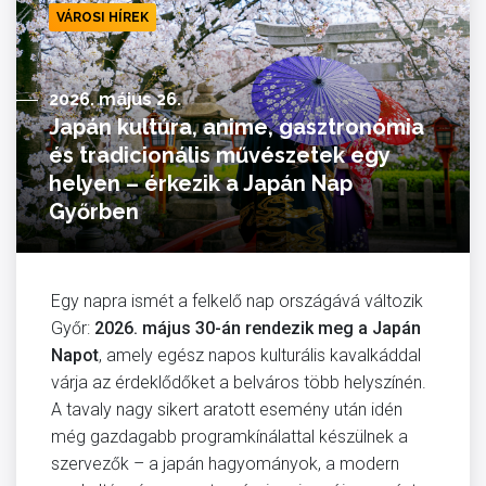
VÁROSI HÍREK
2026. május 26.
Japán kultúra, anime, gasztronómia
és tradicionális művészetek egy
helyen – érkezik a Japán Nap
Győrben
Egy napra ismét a felkelő nap országává változik
Győr:
2026. május 30-án rendezik meg a Japán
Napot
, amely egész napos kulturális kavalkáddal
várja az érdeklődőket a belváros több helyszínén.
A tavaly nagy sikert aratott esemény után idén
még gazdagabb programkínálattal készülnek a
szervezők – a japán hagyományok, a modern