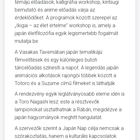
témájú előadások, kalligráfia workshop, kintsugi
bemutató és anime-előadás várja az
érdeklődőket. A programok között szerepel az
„Ikigai – az élet értelme” workshop is, amely a
japán életfilozófia egyik legismertebb fogalmát
mutatja be.
A Vasakas Tavernában japán tematikájú
filmvetítések és egy különleges butoh
táncelőadás színesíti a napot. A legendás japán
animációs alkotások rajongói többek között a
Totoro és a Suzume című filmeket is láthatják.
A rendezvény egyik leglátványosabb eleme idén is
a Toro Nagashi lesz: este a résztvevők
lampionokat úsztathatnak a Rábán, megidézve a
japán hagyományok meghitt hangulatát.
A szervezők szerint a Japán Nap célja nemcsak a
szórakoztatás, hanem a kulturális kapcsolatok