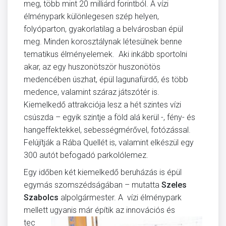
meg, több mint 20 milliárd forintból. A vízi
élménypark különlegesen szép helyen,
folyóparton, gyakorlatilag a belvárosban épül
meg. Minden korosztálynak létesülnek benne
tematikus élményelemek. Aki inkább sportolni
akar, az egy huszonötször huszonötös
medencében úszhat, épül lagunafürdő, és több
medence, valamint száraz játszótér is.
Kiemelkedő attrakciója lesz a hét szintes vízi
csúszda – egyik szintje a föld alá kerül -, fény- és
hangeffektekkel, sebességmérővel, fotózással.
Felújítják a Rába Quellét is, valamint elkészül egy
300 autót befogadó parkolólemez.
Egy időben két kiemelkedő beruházás is épül
egymás szomszédságában – mutatta
Szeles
Szabolcs
alpolgármester. A vízi élménypark
mellett ugyanis már építik az
innovációs és
tec