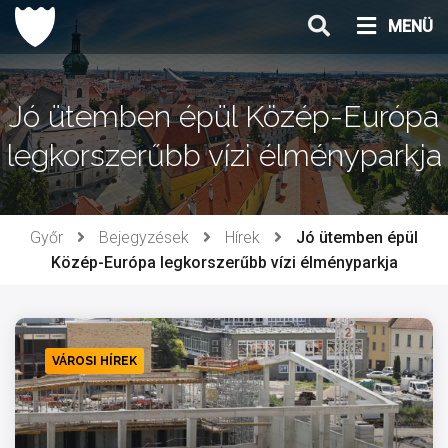
Ugrás
MENÜ
a
tartalomhoz
Jó ütemben épül Közép-Európa
legkorszerűbb vízi élményparkja
Győr
Bejegyzések
Hírek
Jó ütemben épül
Közép-Európa legkorszerűbb vízi élményparkja
VÁROSI HÍREK