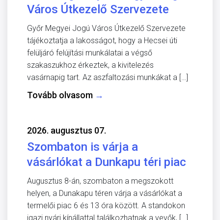
Város Útkezelő Szervezete
Győr Megyei Jogú Város Útkezelő Szervezete
tájékoztatja a lakosságot, hogy a Hecsei úti
felüljáró felújítási munkálatai a végső
szakaszukhoz érkeztek, a kivitelezés
vasárnapig tart. Az aszfaltozási munkákat a […]
Tovább olvasom
→
2026. augusztus 07.
Szombaton is várja a
vásárlókat a Dunkapu téri piac
Augusztus 8-án, szombaton a megszokott
helyen, a Dunakapu téren várja a vásárlókat a
termelői piac 6 és 13 óra között. A standokon
igazi nyári kínállattal találkozhatnak a vevők, […]