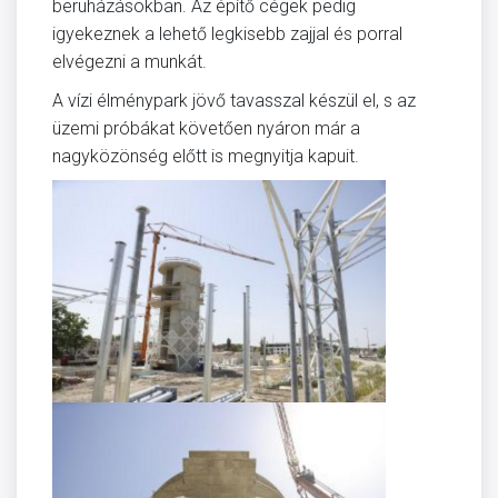
beruházásokban. Az építő cégek pedig
igyekeznek a lehető legkisebb zajjal és porral
elvégezni a munkát.
A vízi élménypark jövő tavasszal készül el, s az
üzemi próbákat követően nyáron már a
nagyközönség előtt is megnyitja kapuit.