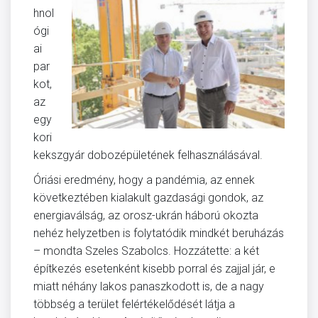
hnol
ógi
ai
par
kot,
az
egy
kori
kekszgyár dobozépületének felhasználásával.
Óriási eredmény, hogy a pandémia, az ennek
következtében kialakult gazdasági gondok, az
energiaválság, az orosz-ukrán háború okozta
nehéz helyzetben is folytatódik mindkét beruházás
– mondta Szeles Szabolcs. Hozzátette: a két
építkezés esetenként kisebb porral és zajjal jár, e
miatt néhány lakos panaszkodott is, de a nagy
többség a terület felértékelődését látja a