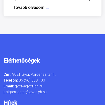
Tovább olvasom
→
Elérhetőségek
Cím:
9021 Győr, Városház tér 1.
Telefon:
06 (96) 500 100
Email:
gyor@gyor-ph.hu
polgarmester@gyor-ph.hu
Hírek