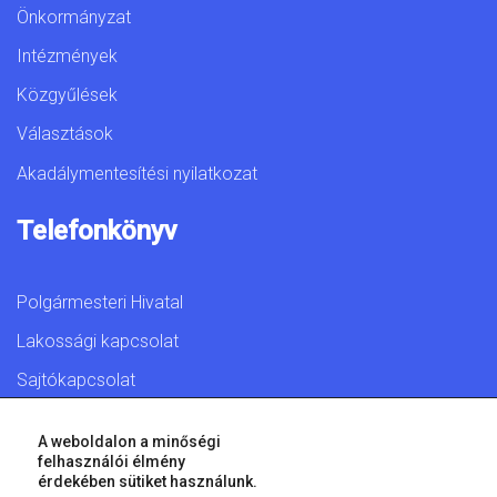
Önkormányzat
Intézmények
Közgyűlések
Választások
Akadálymentesítési nyilatkozat
Telefonkönyv
Polgármesteri Hivatal
Lakossági kapcsolat
Sajtókapcsolat
A weboldalon a minőségi
felhasználói élmény
érdekében sütiket használunk.
© 2026 Győr Megyei Jogú Város • Minden jog fenntartva!