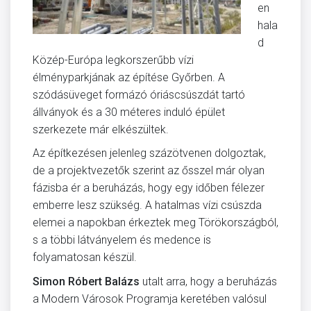
en
hala
d
Közép-Európa legkorszerűbb vízi
élményparkjának az építése Győrben. A
szódásüveget formázó óriáscsúszdát tartó
állványok és a 30 méteres induló épület
szerkezete már elkészültek.
Az építkezésen jelenleg százötvenen dolgoztak,
de a projektvezetők szerint az ősszel már olyan
fázisba ér a beruházás, hogy egy időben félezer
emberre lesz szükség. A hatalmas vízi csúszda
elemei a napokban érkeztek meg Törökországból,
s a többi látványelem és medence is
folyamatosan készül.
Simon Róbert Balázs
utalt arra, hogy a beruházás
a Modern Városok Programja keretében valósul