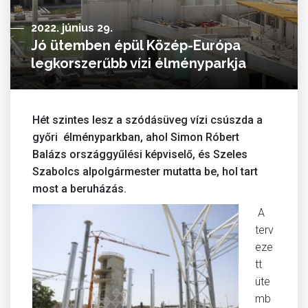
2022. június 29.
Jó ütemben épül Közép-Európa
legkorszerűbb vízi élményparkja
Hét szintes lesz a szódásüveg vízi csúszda a
győri élményparkban, ahol Simon Róbert
Balázs országgyűlési képviselő, és Szeles
Szabolcs alpolgármester mutatta be, hol tart
most a beruházás.
A
terv
eze
tt
üte
mb