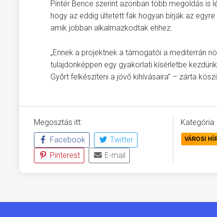
Pintér Bence szerint azonban több megoldás is lé
hogy az eddig ültetett fák hogyan bírják az egy
amik jobban alkalmazkodtak ehhez.
„Ennek a projektnek a támogatói a mediterrán növ
tulajdonképpen egy gyakorlati kísérletbe kezdünk
Győrt felkészíteni a jövő kihívásaira” – zárta kö
Megosztás itt:
Kategória
Facebook
Twitter
VÁROSI HÍ
Pinterest
E-mail