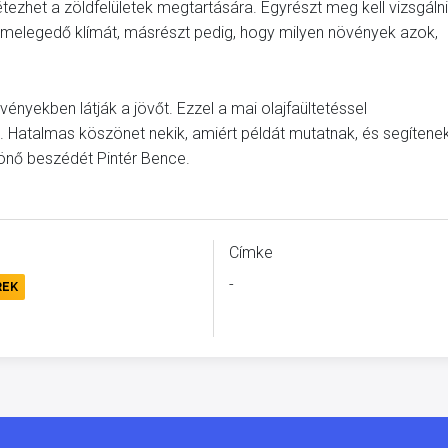
tezhet a zöldfelületek megtartására. Egyrészt meg kell vizsgálni
re melegedő klímát, másrészt pedig, hogy milyen növények azok,
ényekben látják a jövőt. Ezzel a mai olajfaültetéssel
. Hatalmas köszönet nekik, amiért példát mutatnak, és segítene
szönő beszédét Pintér Bence.
Címke
-
REK