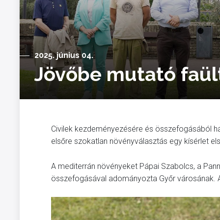
2025. június 04.
Jövőbe mutató faül
Civilek kezdeményezésére és összefogásából háro
elsőre szokatlan növényválasztás egy kísérlet el
A mediterrán növényeket Pápai Szabolcs, a Panno
összefogásával adományozta Győr városának. Az ö