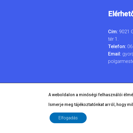
Elérhet
Cím:
9021 G
tér 1.
Telefon:
06
Email:
gyor
polgarmest
A weboldalon a minőségi felhasználói élmé
Ismerje meg tájékoztatónkat arról, hogy mi
Elfogadás