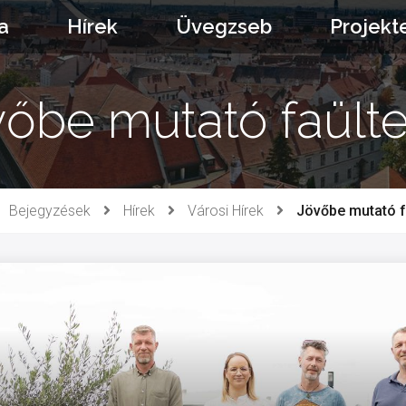
a
Hírek
Üvegzseb
Projekt
vőbe mutató faülte
Bejegyzések
Hírek
Városi Hírek
Jövőbe mutató f