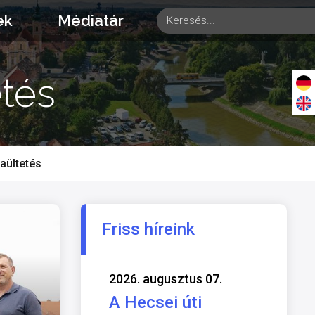
ek
Médiatár
tés
aültetés
Friss híreink
2026. augusztus 07.
A Hecsei úti