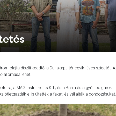
tetés
m olajfa díszíti keddtől a Dunakapu tér egyik füves szigetét. A
ső állomása lehet.
terra, a MAG Instruments Kft., és a Bahia és a győri polgárok
tletgazdák el is ültették a fákat, és vállalták a gondozásukat.