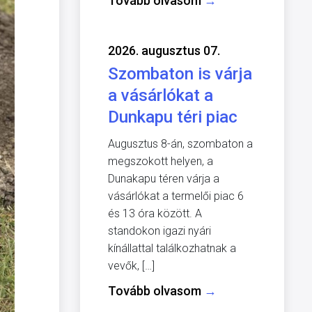
Tovább olvasom
→
2026. augusztus 07.
Szombaton is várja
a vásárlókat a
Dunkapu téri piac
Augusztus 8-án, szombaton a
megszokott helyen, a
Dunakapu téren várja a
vásárlókat a termelői piac 6
és 13 óra között. A
standokon igazi nyári
kínállattal találkozhatnak a
vevők, […]
Tovább olvasom
→