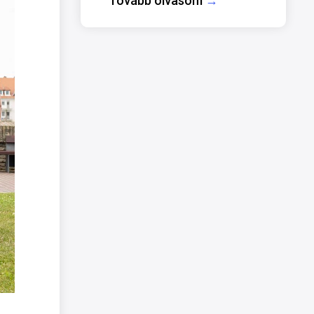
Tovább olvasom
→