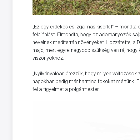
„Ez egy érdekes és izgalmas kísérlet” – mondta 
felajánlást. Elmondta, hogy az adományozók sajá
nevelnek mediterrán növényeket. Hozzátette, a Du
majd, mert egyre nagyobb szükség van rá, hogy 
viszonyokhoz.
„Nyilvánvalóan érezzük, hogy milyen változások za
napokban pedig már harminc fokokat mértünk. Ez a
fel a figyelmet a polgármester.