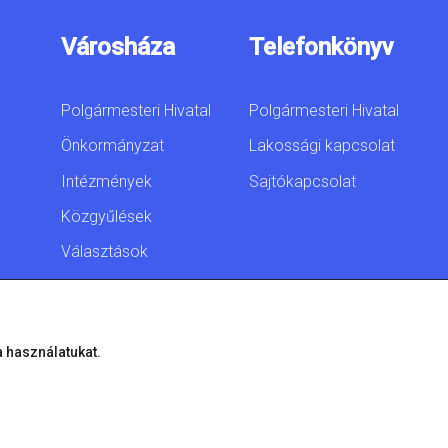
Városháza
Telefonkönyv
Polgármesteri Hivatal
Polgármesteri Hivatal
Önkormányzat
Lakossági kapcsolat
Intézmények
Sajtókapcsolat
Közgyűlések
Választások
Akadálymentesítési
nyilatkozat
a használatukat.