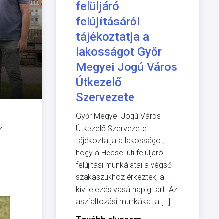
felüljáró
felújításáról
tájékoztatja a
lakosságot Győr
Megyei Jogú Város
Útkezelő
Szervezete
Győr Megyei Jogú Város
z
Útkezelő Szervezete
tájékoztatja a lakosságot,
hogy a Hecsei úti felüljáró
felújítási munkálatai a végső
szakaszukhoz érkeztek, a
kivitelezés vasárnapig tart. Az
aszfaltozási munkákat a […]