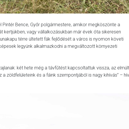
el Pintér Bence, Győr polgármestere, amikor megköszönte a
t kertjükben, vagy vállalkozásukban már évek óta sikeresen
nakapu térre ültetett fák fejlődését a város is nyomon követi
képesek legyünk alkalmazkodni a megváltozott környezeti
jlanak: két hete még a távfűtést kapcsoltattuk vissza, az elmúl
 zöldfelületeink és a fáink szempontjából is nagy kihívás” – hí