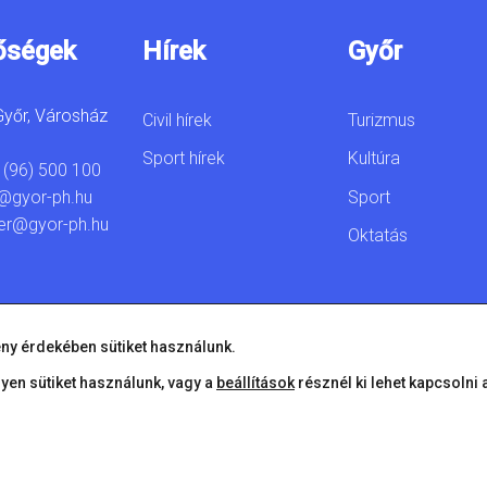
őségek
Hírek
Győr
yőr, Városház
Civil hírek
Turizmus
Sport hírek
Kultúra
 (96) 500 100
Sport
@gyor-ph.hu
er@gyor-ph.hu
Oktatás
ny érdekében sütiket használunk.
lyen sütiket használunk, vagy a
beállítások
résznél ki lehet kapcsolni 
© 2026 Győr Megyei Jogú Város • Minden jog fenntartva!