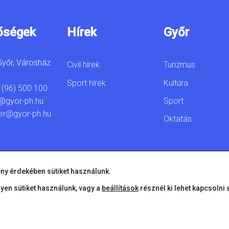
őségek
Hírek
Győr
yőr, Városház
Civil hírek
Turizmus
Sport hírek
Kultúra
 (96) 500 100
Sport
@gyor-ph.hu
er@gyor-ph.hu
Oktatás
ny érdekében sütiket használunk.
lyen sütiket használunk, vagy a
beállítások
résznél ki lehet kapcsolni 
© 2026 Győr Megyei Jogú Város • Minden jog fenntartva!