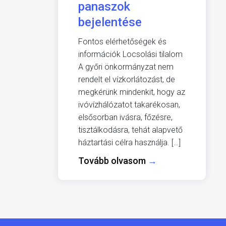
panaszok
bejelentése
Fontos elérhetőségek és
információk Locsolási tilalom
A győri önkormányzat nem
rendelt el vízkorlátozást, de
megkérünk mindenkit, hogy az
ivóvízhálózatot takarékosan,
elsősorban ivásra, főzésre,
tisztálkodásra, tehát alapvető
háztartási célra használja. […]
Tovább olvasom
→