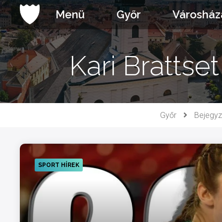
Ugrás
Menü
Győr
Városház
a
tartalomhoz
Kari Brattse
Győr
Bejegy
SPORT HÍREK