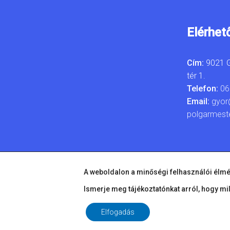
Elérhet
Cím:
9021 G
tér 1.
Telefon:
06
Email:
gyor
polgarmest
A weboldalon a minőségi felhasználói élmé
Ismerje meg tájékoztatónkat arról, hogy mi
Elfogadás