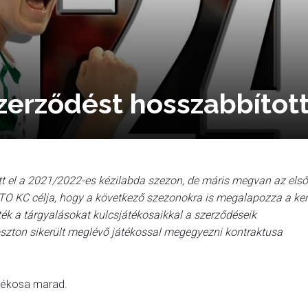
szerződést hosszabbítot
t el a 2021/2022-es kézilabda szezon, de máris megvan az első
TO KC célja, hogy a következő szezonokra is megalapozza a ker
k a tárgyalásokat kulcsjátékosaikkal a szerződéseik
oszton sikerült meglévő játékossal megegyezni kontraktusa
átékosa marad.