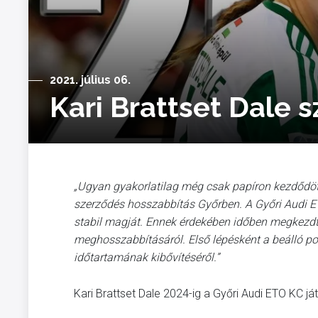
2021. július 06.
Kari Brattset Dale 
„Ugyan gyakorlatilag még csak papíron kezdődöt
szerződés hosszabbítás Győrben. A Győri Audi E
stabil magját. Ennek érdekében időben megkezdté
meghosszabbításáról. Első lépésként a beálló p
időtartamának kibővítéséről.”
Kari Brattset Dale 2024-ig a Győri Audi ETO KC j