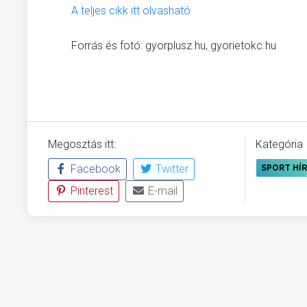
A teljes cikk itt olvasható
Forrás és fotó: gyorplusz.hu, gyorietokc.hu
Megosztás itt:
Kategória
Facebook
Twitter
SPORT HÍ
Pinterest
E-mail