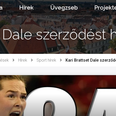
a
Hírek
Üvegzseb
Projekt
t Dale szerződést 
zések
Hírek
Sport hírek
Kari Brattset Dale szerződ