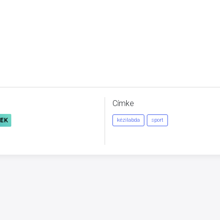
Címke
REK
kézilabda
sport