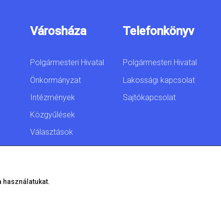
Városháza
Telefonkönyv
Polgármesteri Hivatal
Polgármesteri Hivatal
Önkormányzat
Lakossági kapcsolat
Intézmények
Sajtókapcsolat
Közgyűlések
Választások
Akadálymentesítési
nyilatkozat
a használatukat.