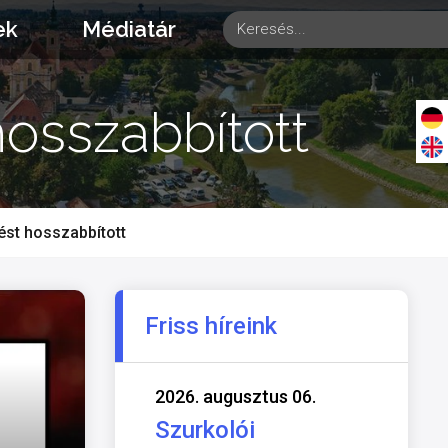
ek
Médiatár
hosszabbított
ést hosszabbított
Friss híreink
2026. augusztus 06.
Szurkolói