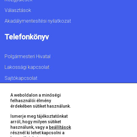
Választások
Akadálymentesítési nyilatkozat
Telefonkönyv
Polgármesteri Hivatal
Lakossági kapcsolat
Sajtókapcsolat
A weboldalon a minőségi
felhasználói élmény
érdekében sütiket használunk.
© 2026 Győr Megyei Jogú Város • Minden jog fenntartva!
Ismerje meg tájékoztatónkat
arról, hogy milyen sütiket
használunk, vagy a
beállítások
résznél ki lehet kapcsolni a