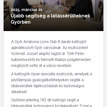
2025. március 21.
Újabb segítség a látássérülteknek
Győrben
A Győr Arrabona Lions Club 8 darab kattogót
ajándékozott Győr városának. Az eszközöket
Schmidt József alapító tagtól dr. Tóth Péter
kabinetvezető és Németh Balázs polgármesteri
megbízott vette át a város nevében.
A kattogók olyan speciális eszközök, amelyek a
jelzőlámpás gyalogátkelőhelyeken segítik a
látássérültek tájékozódását és biztonságos
átkelését.
Győrben jelenleg 182 db kattogó segíti a
látássérültek biztonságos közlekedését. Ezzel a