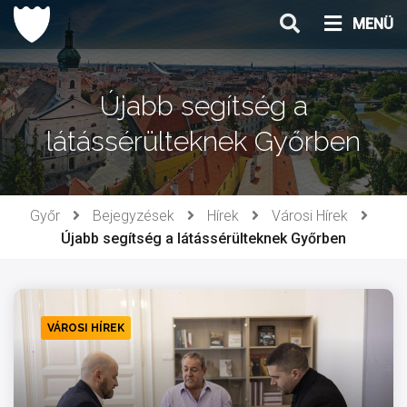
Ugrás
MENÜ
a
tartalomhoz
Újabb segítség a
látássérülteknek Győrben
Győr
Bejegyzések
Hírek
Városi Hírek
Újabb segítség a látássérülteknek Győrben
VÁROSI HÍREK