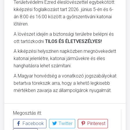
Területvédelmi Ezred éleslövészettel egybekötött
kiképzési foglalkozást tart 2026. június 5-én és 6-
án 8:00 és 16:00 között a győrszentiváni katonai
lőtéren.
A lövészet idején a biztonsági területre belépni és
ott tartózkodni
TILOS ÉS ÉLETVESZÉLYES!
A kiképzési helyszínen napközben megnövekedett
katonai jelenlétre, katonai járművekre és éles
hanghatásra lehet számítani.
A Magyar honvédség a vonatkozó jogszabályokat
betartva törekszik arra, hogy a lehető legkisebb
mértékben zavarja az állampolgárok nyugalmát.
Megosztás itt:
Facebook
Twitter
Pinterest