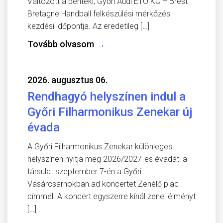
Változott a pénteki, Győri Audi ETO KC – Brest
Bretagne Handball felkészülési mérkőzés
kezdési időpontja. Az eredetileg […]
Tovább olvasom
→
2026. augusztus 06.
Rendhagyó helyszínen indul a
Győri Filharmonikus Zenekar új
évada
A Győri Filharmonikus Zenekar különleges
helyszínen nyitja meg 2026/2027-es évadát: a
társulat szeptember 7-én a Győri
Vásárcsarnokban ad koncertet Zenélő piac
címmel. A koncert egyszerre kínál zenei élményt
[…]