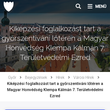
Ugrás
MENÜ
a
tartalomhoz
Kiképzési foglalkozást tart a
győrszentiváni lőtéren a Magyar
Honvédség Klempa Kálmán 7.
Területvédelmi Ezred
Győr
Bejegyzések
Hírek
Városi Hírek
Kiképzési foglalkozást tart a győrszentiváni lőtéren a
Magyar Honvédség Klempa Kálmán 7. Területvédelmi
Ezred