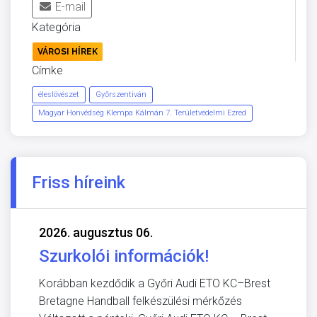
E-mail
Kategória
VÁROSI HÍREK
Címke
éleslövészet
Győrszentiván
Magyar Honvédség Klempa Kálmán 7. Területvédelmi Ezred
Friss híreink
2026. augusztus 06.
Szurkolói információk!
Korábban kezdődik a Győri Audi ETO KC–Brest
Bretagne Handball felkészülési mérkőzés