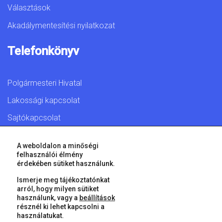
Választások
Akadálymentesítési nyilatkozat
Telefonkönyv
Polgármesteri Hivatal
Lakossági kapcsolat
Sajtókapcsolat
A weboldalon a minőségi
felhasználói élmény
érdekében sütiket használunk.
© 2026 Győr Megyei Jogú Város • Minden jog fenntartva!
Ismerje meg tájékoztatónkat
arról, hogy milyen sütiket
használunk, vagy a
beállítások
résznél ki lehet kapcsolni a
használatukat.