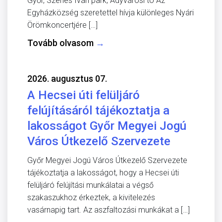
Győr, Szenes Iván park, Adyvárosi tó Az
Egyházközség szeretettel hívja különleges Nyári
Örömkoncertjére […]
Tovább olvasom
→
2026. augusztus 07.
A Hecsei úti felüljáró
felújításáról tájékoztatja a
lakosságot Győr Megyei Jogú
Város Útkezelő Szervezete
Győr Megyei Jogú Város Útkezelő Szervezete
tájékoztatja a lakosságot, hogy a Hecsei úti
felüljáró felújítási munkálatai a végső
szakaszukhoz érkeztek, a kivitelezés
vasárnapig tart. Az aszfaltozási munkákat a […]