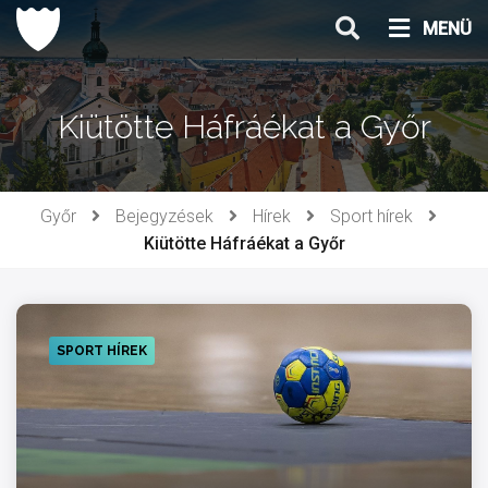
Ugrás
MENÜ
a
tartalomhoz
Kiütötte Háfráékat a Győr
Győr
Bejegyzések
Hírek
Sport hírek
Kiütötte Háfráékat a Győr
SPORT HÍREK