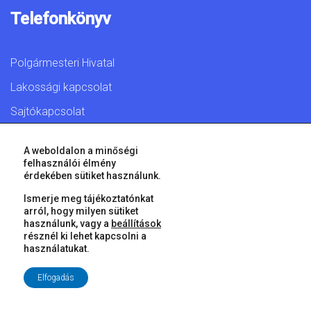
Telefonkönyv
Polgármesteri Hivatal
Lakossági kapcsolat
Sajtókapcsolat
A weboldalon a minőségi
felhasználói élmény
érdekében sütiket használunk.
© 2026 Győr Megyei Jogú Város • Minden jog fenntartva!
Ismerje meg tájékoztatónkat
arról, hogy milyen sütiket
használunk, vagy a
beállítások
résznél ki lehet kapcsolni a
használatukat.
Elfogadás