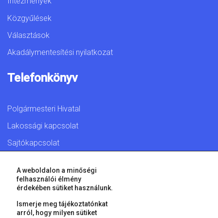
Intézmények
Közgyűlések
Választások
Akadálymentesítési nyilatkozat
Telefonkönyv
Polgármesteri Hivatal
Lakossági kapcsolat
Sajtókapcsolat
A weboldalon a minőségi
felhasználói élmény
érdekében sütiket használunk.
© 2026 Győr Megyei Jogú Város • Minden jog fenntartva!
Ismerje meg tájékoztatónkat
arról, hogy milyen sütiket