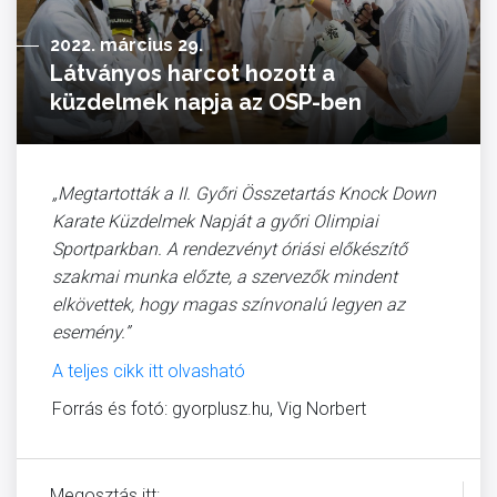
2022. március 29.
Látványos harcot hozott a
küzdelmek napja az OSP-ben
„Megtartották a II. Győri Összetartás Knock Down
Karate Küzdelmek Napját a győri Olimpiai
Sportparkban. A rendezvényt óriási előkészítő
szakmai munka előzte, a szervezők mindent
elkövettek, hogy magas színvonalú legyen az
esemény.”
A teljes cikk itt olvasható
Forrás és fotó: gyorplusz.hu, Vig Norbert
Megosztás itt: