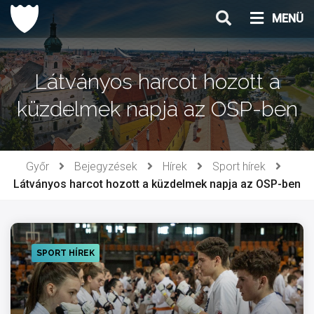
Ugrás
MENÜ
a
tartalomhoz
Látványos harcot hozott a
küzdelmek napja az OSP-ben
Győr
Bejegyzések
Hírek
Sport hírek
Látványos harcot hozott a küzdelmek napja az OSP-ben
SPORT HÍREK