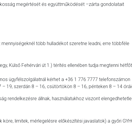
lakosság megértését és együttműködését –zárta gondolatait
 mennyiségeknél több hulladékot szeretne leadni, erre többféle
, Külső Fehérvári út 1.) térítés ellenében tudja megtenni hétfőt
efonos ügyfélszolgálatnál kérhet a +36 1 776 7777 telefonszámon
 7 – 19, szerdán 8 – 16, csütörtökön 8 – 16, pénteken 8 – 14 órái
ság rendelkezésre állnak, használatukhoz viszont elengedhetetle
 köre, limitek, mérlegelésre előkészítési javaslatok) a győri GY