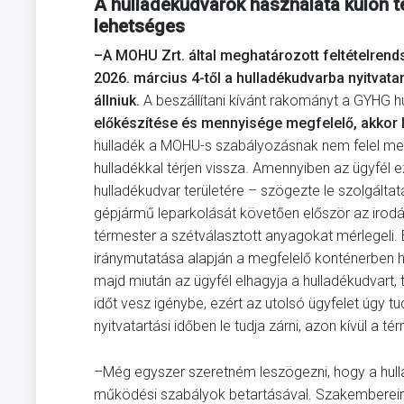
A hulladékudvarok használata külön té
lehetséges
–A MOHU Zrt. által meghatározott feltételren
2026. március 4-től a hulladékudvarba nyitvatar
állniuk.
A beszállítani kívánt rakományt a GYHG 
előkészítése és mennyisége megfelelő, akkor l
hulladék a MOHU-s szabályozásnak nem felel meg,
hulladékkal térjen vissza. Amennyiben az ügyfél 
hulladékudvar területére – szögezte le szolgáltat
gépjármű leparkolását követően először az irodá
térmester a szétválasztott anyagokat mérlegeli
iránymutatása alapján a megfelelő konténerben he
majd miután az ügyfél elhagyja a hulladékudvart, 
időt vesz igénybe, ezért az utolsó ügyfelet úgy t
nyitvatartási időben le tudja zárni, azon kívül a t
–Még egyszer szeretném leszögezni, hogy a hulla
működési szabályok betartásával. Szakembereinkne