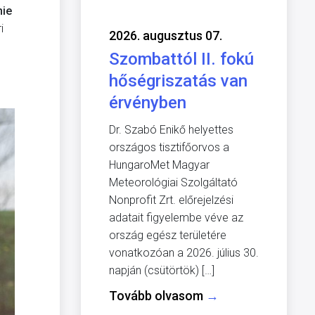
nie
i
2026. augusztus 07.
Szombattól II. fokú
hőségriszatás van
érvényben
Dr. Szabó Enikő helyettes
országos tisztifőorvos a
HungaroMet Magyar
Meteorológiai Szolgáltató
Nonprofit Zrt. előrejelzési
adatait figyelembe véve az
ország egész területére
vonatkozóan a 2026. július 30.
napján (csütörtök) […]
Tovább olvasom
→