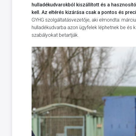
hulladékudvarokból kiszállított és a hasznosí
kell.
Az eltérés kizárása csak a pontos és precí
GYHG szolgáltatásvezetője, aki elmondta: március
hulladékudvarba azon ügyfelek léphetnek be és k
szabályokat betartják.