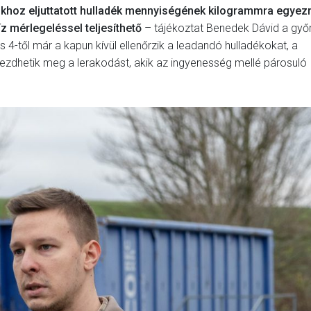
tókhoz eljuttatott hulladék mennyiségének kilogrammra egyez
z mérlegeléssel teljesíthető
– tájékoztat Benedek Dávid a győr
 4-től már a kapun kívül ellenőrzik a leadandó hulladékokat, a
ezdhetik meg a lerakodást, akik az ingyenesség mellé párosuló