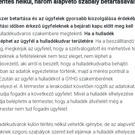
rítés nélkül, három alapvető szabály betartásával
dszer betartása és az ügyfelek gyorsabb kiszolgálása érdeké
tási időben érkező ügyfeleknek a bejárati kapu előtt meg kell
hulladékudvaros szakembere megtekinti.
Ha a hulladék
éphet az ügyfél a hulladékudvar területére
. Ha a beszállítandó
 megkérjük az ügyfelet, hogy a szétválogatott és mérhetővé te
ezeknek a feltételeknek nem tesz eleget, nem léphet a
ásvezető, aki arról is beszélt, hogy a hulladékudvarba behajtó
ban az adatok egyeztetése történik, majd a mérési pontnál a
. Ezután az ügyfél a hulladékot a GYHG szakemberének
lyezi el. A térmester a lerakodást követően rögzíti az adatokat
tudja fogadni a következő ügyfelet. Mivel a hulladék elhelyezése
udja beléptetni a térmester, hogy a hulladék átvételét még a
érmester nem tud fogadni ügyfelet.
dékudvarok külön térítés nélkül vehetők igénybe, de az alapvet
k szigorú szabályok szerint kell eljárniuk a hulladék elhelyez