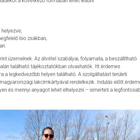
ulladékot a következő formában lehet leadni:
 helyezve,
egfelelő bio zsákban,
an.
nt üzemelnek. Az átvétel szabályai, folyamata, a beszállítható
alán található tájékoztatókban olvashatók. Itt érdemes
a a legkedvezőbb helyen található. A szolgáltatást területi
 magyarországi lakcímkártyával rendelkezik. Indulás előtt érdem
yen és mennyi anyagot lehet elhelyezni – ismerteti a legfontosa