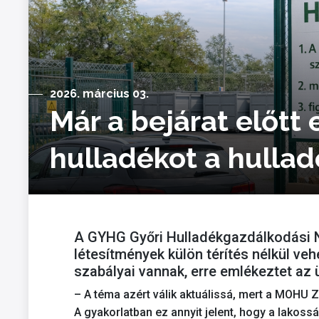
2026. március 03.
Már a bejárat előtt 
hulladékot a hulla
A GYHG Győri Hulladékgazdálkodási No
létesítmények külön térítés nélkül ve
szabályai vannak, erre emlékeztet az 
– A téma azért válik aktuálissá, mert a MOHU 
A gyakorlatban ez annyit jelent, hogy a lakossá