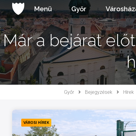
Ugrás
Menü
Győr
Városház
a
tartalomhoz
Már a bejárat elő
h
Győr
Bejegyzések
Hírek
VÁROSI HÍREK