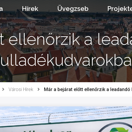
a
Hírek
Üvegzseb
Projekt
tt ellenőrzik a lea
ulladékudvarokb
Városi Hírek
Már a bejárat előtt ellenőrzik a leadand