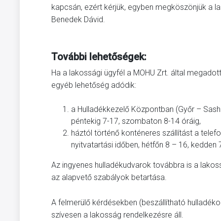
kapcsán, ezért kérjük, egyben megköszönjük a 
Benedek Dávid.
További lehetőségek:
Ha a lakossági ügyfél a MOHU Zrt. által megadott
egyéb lehetőség adódik:
a Hulladékkezelő Központban (Győr – Sashegy
péntekig 7-17, szombaton 8-14 óráig,
háztól történő konténeres szállítást a tel
nyitvatartási időben, hétfőn 8 – 16, kedden
Az ingyenes hulladékudvarok továbbra is a lakos
az alapvető szabályok betartása.
A felmerülő kérdésekben (beszállítható hulladékok
szívesen a lakosság rendelkezésre áll.