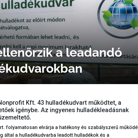
ellenőrzik a leadandó
dékudvarokban
nprofit Kft. 43 hulladékudvart működtet, a
hetőek igénybe. Az ingyenes hulladékleadásnak
üzemeltető.
Zrt. folyamatosan elvárja a hatékony és szabályszerű működé
g által a hulladékudvarba leadott hulladékok és a