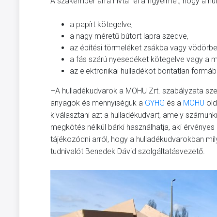
A szakember arra hívta fel a figyelmet, hogy a h
a papírt kötegelve,
a nagy méretű bútort lapra szedve,
az építési törmeléket zsákba vagy vödörbe
a fás szárú nyesedéket kötegelve vagy a m
az elektronikai hulladékot bontatlan formáb
–A hulladékudvarok a MOHU Zrt. szabályzata szeri
anyagok és mennyiségük a
GYHG
és a
MOHU
old
kiválasztani azt a hulladékudvart, amely számunkr
megkötés nélkül bárki használhatja, aki érvényes
tájékozódni arról, hogy a hulladékudvarokban mil
tudnivalót Benedek Dávid szolgáltatásvezető.