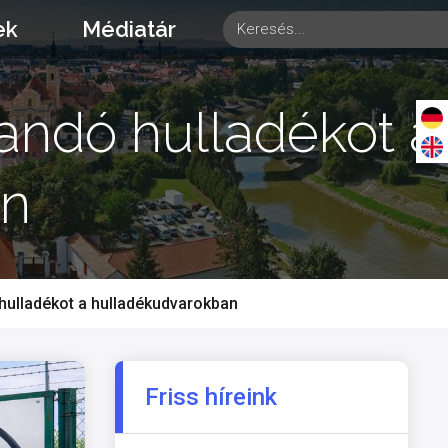
ek
Médiatár
dandó hulladékot a
an
ó hulladékot a hulladékudvarokban
Friss híreink