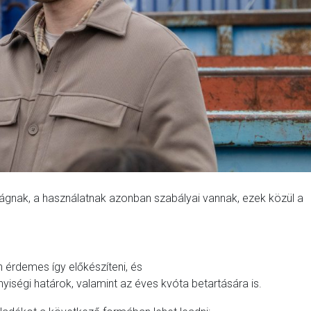
ágnak, a használatnak azonban szabályai vannak, ezek közül a
 érdemes így előkészíteni, és
yiségi határok, valamint az éves kvóta betartására is.