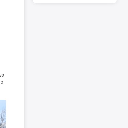
es
bb