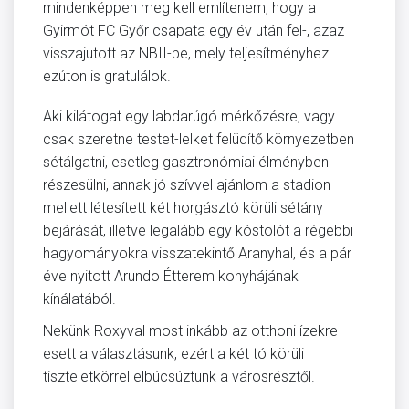
mindenképpen meg kell említenem, hogy a
Gyirmót FC Győr csapata egy év után fel-, azaz
visszajutott az NBII-be, mely teljesítményhez
ezúton is gratulálok.
Aki kilátogat egy labdarúgó mérkőzésre, vagy
csak szeretne testet-lelket felüdítő környezetben
sétálgatni, esetleg gasztronómiai élményben
részesülni, annak jó szívvel ajánlom a stadion
mellett létesített két horgásztó körüli sétány
bejárását, illetve legalább egy kóstolót a régebbi
hagyományokra visszatekintő Aranyhal, és a pár
éve nyitott Arundo Étterem konyhájának
kínálatából.
Nekünk Roxyval most inkább az otthoni ízekre
esett a választásunk, ezért a két tó körüli
tiszteletkörrel elbúcsúztunk a városrésztől.