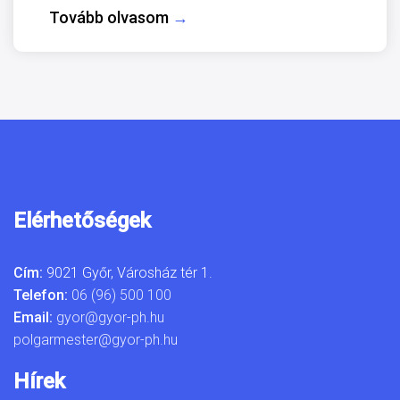
Tovább olvasom
→
Elérhetőségek
Cím:
9021 Győr, Városház tér 1.
Telefon:
06 (96) 500 100
Email:
gyor@gyor-ph.hu
polgarmester@gyor-ph.hu
Hírek