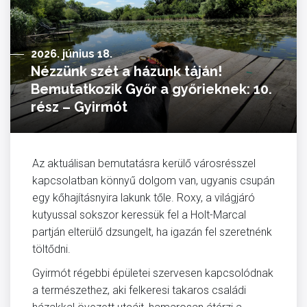
2026. június 18.
Nézzünk szét a házunk táján!
Bemutatkozik Győr a győrieknek: 10.
rész – Gyirmót
Az aktuálisan bemutatásra kerülő városrésszel
kapcsolatban könnyű dolgom van, ugyanis csupán
egy kőhajításnyira lakunk tőle. Roxy, a világjáró
kutyussal sokszor keressük fel a Holt-Marcal
partján elterülő dzsungelt, ha igazán fel szeretnénk
töltődni.
Gyirmót régebbi épületei szervesen kapcsolódnak
a természethez, aki felkeresi takaros családi