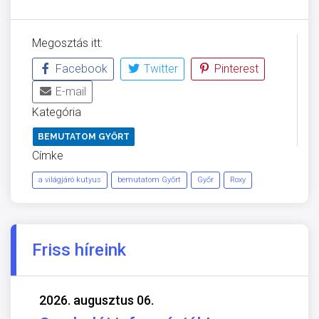
Megosztás itt:
Facebook
Twitter
Pinterest
E-mail
Kategória
BEMUTATOM GYŐRT
Címke
a világjáró kutyus
bemutatom Győrt
Győr
Roxy
Friss híreink
2026. augusztus 06.