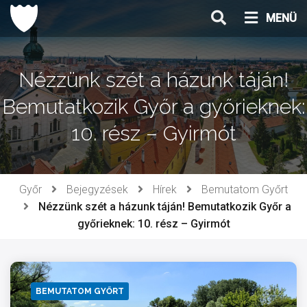
Ugrás
MENÜ
a
tartalomhoz
Nézzünk szét a házunk táján!
Bemutatkozik Győr a győrieknek:
10. rész – Gyirmót
Győr
Bejegyzések
Hírek
Bemutatom Győrt
Nézzünk szét a házunk táján! Bemutatkozik Győr a
győrieknek: 10. rész – Gyirmót
BEMUTATOM GYŐRT