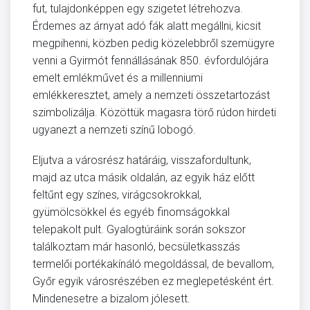
fut, tulajdonképpen egy szigetet létrehozva.
Érdemes az árnyat adó fák alatt megállni, kicsit
megpihenni, közben pedig közelebbről szemügyre
venni a Gyirmót fennállásának 850. évfordulójára
emelt emlékművet és a millenniumi
emlékkeresztet, amely a nemzeti összetartozást
szimbolizálja. Közöttük magasra törő rúdon hirdeti
ugyanezt a nemzeti színű lobogó.
Eljutva a városrész határáig, visszafordultunk,
majd az utca másik oldalán, az egyik ház előtt
feltűnt egy színes, virágcsokrokkal,
gyümölcsökkel és egyéb finomságokkal
telepakolt pult. Gyalogtúráink során sokszor
találkoztam már hasonló, becsületkasszás
termelői portékakínáló megoldással, de bevallom,
Győr egyik városrészében ez meglepetésként ért.
Mindenesetre a bizalom jólesett.