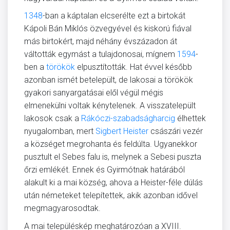
1348
-ban a káptalan elcserélte ezt a birtokát
Kápoli Bán Miklós özvegyével és kiskorú fiával
más birtokért, majd néhány évszázadon át
váltották egymást a tulajdonosai, mígnem
1594
-
ben a
törökök
elpusztították. Hat évvel később
azonban ismét betelepült, de lakosai a törökök
gyakori sanyargatásai elől végül mégis
elmenekülni voltak kénytelenek. A visszatelepült
lakosok csak a
Rákóczi-szabadságharcig
élhettek
nyugalomban, mert
Sigbert Heister
császári vezér
a községet megrohanta és feldúlta. Ugyanekkor
pusztult el Sebes falu is, melynek a Sebesi puszta
őrzi emlékét. Ennek és Gyirmótnak határából
alakult ki a mai község, ahova a Heister-féle dúlás
után németeket telepítettek, akik azonban idővel
megmagyarosodtak.
A mai településkép meghatározóan a XVIII.