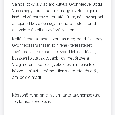
Sajnos Roxy, a világjáró kutyus, Győr Megyei Jogú
Város négylábú társadalmi nagykövete utoljára
kísért el városrész bemutató túrára, néhány nappal
a bejárást követően ugyanis apró teste elfáradt,
angyalom átkelt a szivárványhídon.
Kétlábú csapattársai azonban megfogadták, hogy
Győr népszerűsítését, jó hírének terjesztését
továbbra is a közösen elkezdett lelkesedéssel,
büszkén folytatják tovább, így megőrizve a
Világjáró emlékét, és igyekeznek mindenki felé
közvetíteni azt a mérhetetlen szeretetet és erőt,
ami belőle áradt.
Köszönöm, ha ismét velem tartottak, nemsokára
folytatása következik!