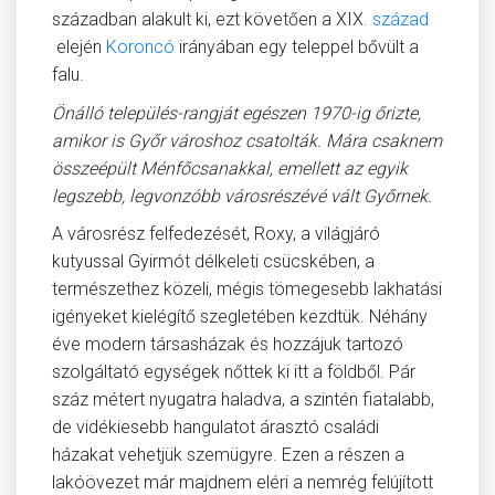
században alakult ki, ezt követően a XIX
. század
elején
Koroncó
irányában egy teleppel bővült a
falu.
Önálló település-rangját egészen 1970-ig őrizte,
amikor is Győr városhoz csatolták. Mára csaknem
összeépült Ménfőcsanakkal, emellett az egyik
legszebb, legvonzóbb városrészévé vált Győrnek.
A városrész felfedezését, Roxy, a világjáró
kutyussal Gyirmót délkeleti csücskében, a
természethez közeli, mégis tömegesebb lakhatási
igényeket kielégítő szegletében kezdtük. Néhány
éve modern társasházak és hozzájuk tartozó
szolgáltató egységek nőttek ki itt a földből. Pár
száz métert nyugatra haladva, a szintén fiatalabb,
de vidékiesebb hangulatot árasztó családi
házakat vehetjük szemügyre. Ezen a részen a
lakóövezet már majdnem eléri a nemrég felújított