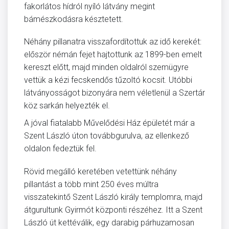
fakorlátos hídról nyíló látvány megint
bámészkodásra késztetett.
Néhány pillanatra visszafordítottuk az idő kerekét:
először némán fejet hajtottunk az 1899-ben emelt
kereszt előtt, majd minden oldalról szemügyre
vettük a kézi fecskendős tűzoltó kocsit. Utóbbi
látványosságot bizonyára nem véletlenül a Szertár
köz sarkán helyezték el.
A jóval fiatalabb Művelődési Ház épületét már a
Szent László úton továbbgurulva, az ellenkező
oldalon fedeztük fel.
Rövid megálló keretében vetettünk néhány
pillantást a több mint 250 éves múltra
visszatekintő Szent László király templomra, majd
átgurultunk Gyirmót központi részéhez. Itt a Szent
László út kettéválik, egy darabig párhuzamosan