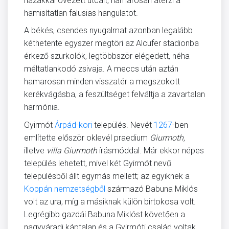
házakkal övezett utcáit, hamarosan átérzi a
hamisítatlan falusias hangulatot.
A békés, csendes nyugalmat azonban legalább
kéthetente egyszer megtöri az Alcufer stadionba
érkező szurkolók, legtöbbször elégedett, néha
méltatlankodó zsivaja. A meccs után aztán
hamarosan minden visszatér a megszokott
kerékvágásba, a feszültséget felváltja a zavartalan
harmónia.
Gyirmót
Árpád-kori
település. Nevét
1267
-ben
említette először oklevél praedium
Giurmoth,
illetve
villa
Giurmoth
írásmóddal. Már ekkor népes
település lehetett, mivel két Gyirmót nevű
településből állt egymás mellett; az egyiknek a
Koppán nemzetségből
származó Babuna Miklós
volt az ura, míg a másiknak külön birtokosa volt.
Legrégibb gazdái Babuna Miklóst követően a
nagyváradi káptalan és a Gyirmóti család voltak.