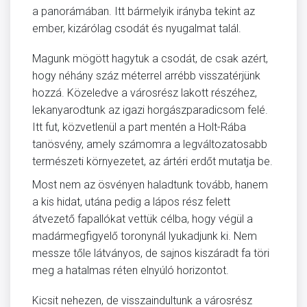
a panorámában. Itt bármelyik irányba tekint az
ember, kizárólag csodát és nyugalmat talál.
Magunk mögött hagytuk a csodát, de csak azért,
hogy néhány száz méterrel arrébb visszatérjünk
hozzá. Közeledve a városrész lakott részéhez,
lekanyarodtunk az igazi horgászparadicsom felé.
Itt fut, közvetlenül a part mentén a Holt-Rába
tanösvény, amely számomra a legváltozatosabb
természeti környezetet, az ártéri erdőt mutatja be.
Most nem az ösvényen haladtunk tovább, hanem
a kis hidat, utána pedig a lápos rész felett
átvezető fapallókat vettük célba, hogy végül a
madármegfigyelő toronynál lyukadjunk ki. Nem
messze tőle látványos, de sajnos kiszáradt fa töri
meg a hatalmas réten elnyúló horizontot.
Kicsit nehezen, de visszaindultunk a városrész