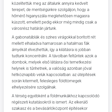
közelítettük meg az általunk annyira kedvelt
terepet, de mentségünkre szolgáljon, hogy a
hőmérő higanyszála meglehetősen magasra
kúszott, emellett pedig ekkor még mindig csak a
városrész határán jártunk.
A gabonatáblák és színes virágokkal borított rét
mellett elhaladva hamarosan a hatalmas fák
árnyékát élvezhettük, így a kilátásra is jobban
tudtunk koncentrálni. A távolban feltűntek azok a
dombok, melyek első látásra ősi temetkezési
helynek is tűnhetnek, a valóság azonban jóval
hétköznapibb velük kapcsolatban: az útépítések
során kitermelt, felesleges földtömegek
elhelyezésére szolgálnak.
A térség egyébként a földmunkákhoz kapcsolódó
régészeti kutatásokról is ismert. Az elkerülő
szakasz és a bevásárlóközpont építésekor