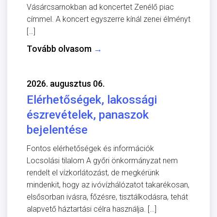
Vásárcsarnokban ad koncertet Zenélő piac
címmel. A koncert egyszerre kínál zenei élményt
[…]
Tovább olvasom
→
2026. augusztus 06.
Elérhetőségek, lakossági
észrevételek, panaszok
bejelentése
Fontos elérhetőségek és információk
Locsolási tilalom A győri önkormányzat nem
rendelt el vízkorlátozást, de megkérünk
mindenkit, hogy az ivóvízhálózatot takarékosan,
elsősorban ivásra, főzésre, tisztálkodásra, tehát
alapvető háztartási célra használja. […]