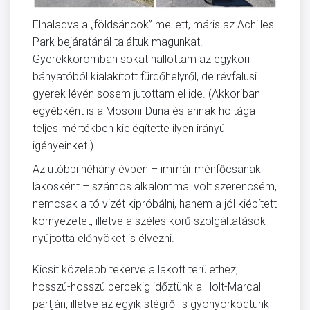
Elhaladva a „földsáncok” mellett, máris az Achilles
Park bejáratánál találtuk magunkat.
Gyerekkoromban sokat hallottam az egykori
bányatóból kialakított fürdőhelyről, de révfalusi
gyerek lévén sosem jutottam el ide. (Akkoriban
egyébként is a Mosoni-Duna és annak holtága
teljes mértékben kielégítette ilyen irányú
igényeinket.)
Az utóbbi néhány évben – immár ménfőcsanaki
lakosként – számos alkalommal volt szerencsém,
nemcsak a tó vizét kipróbálni, hanem a jól kiépített
környezetet, illetve a széles körű szolgáltatások
nyújtotta előnyöket is élvezni.
Kicsit közelebb tekerve a lakott területhez,
hosszú-hosszú percekig időztünk a Holt-Marcal
partján, illetve az egyik stégről is gyönyörködtünk