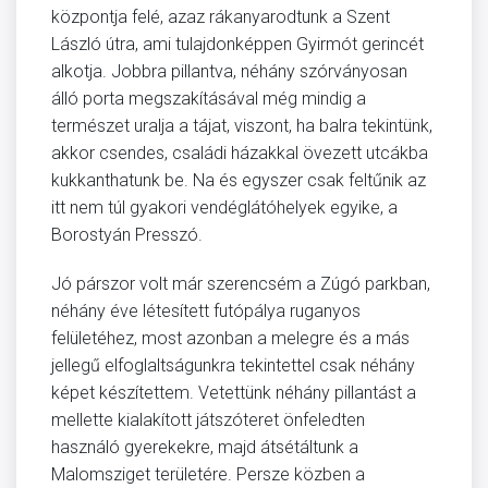
központja felé, azaz rákanyarodtunk a Szent
László útra, ami tulajdonképpen Gyirmót gerincét
alkotja. Jobbra pillantva, néhány szórványosan
álló porta megszakításával még mindig a
természet uralja a tájat, viszont, ha balra tekintünk,
akkor csendes, családi házakkal övezett utcákba
kukkanthatunk be. Na és egyszer csak feltűnik az
itt nem túl gyakori vendéglátóhelyek egyike, a
Borostyán Presszó.
Jó párszor volt már szerencsém a Zúgó parkban,
néhány éve létesített futópálya ruganyos
felületéhez, most azonban a melegre és a más
jellegű elfoglaltságunkra tekintettel csak néhány
képet készítettem. Vetettünk néhány pillantást a
mellette kialakított játszóteret önfeledten
használó gyerekekre, majd átsétáltunk a
Malomsziget területére. Persze közben a