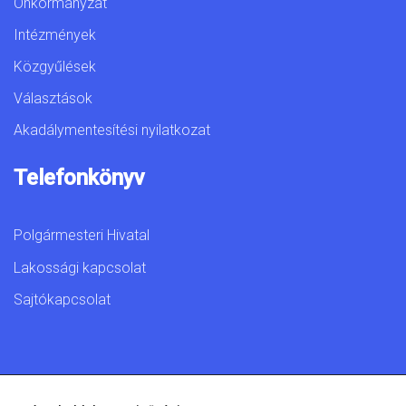
Önkormányzat
Intézmények
Közgyűlések
Választások
Akadálymentesítési nyilatkozat
Telefonkönyv
Polgármesteri Hivatal
Lakossági kapcsolat
Sajtókapcsolat
© 2026 Győr Megyei Jogú Város • Minden jog fenntartva!