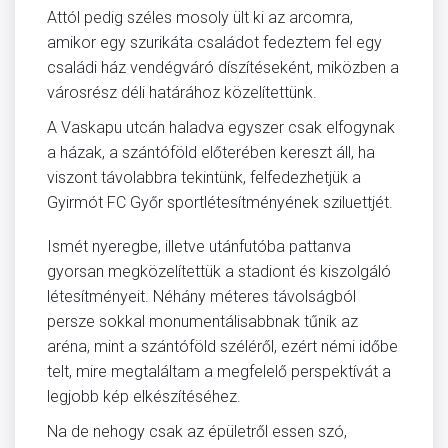
Attól pedig széles mosoly ült ki az arcomra,
amikor egy szurikáta családot fedeztem fel egy
családi ház vendégváró díszítéseként, miközben a
városrész déli határához közelítettünk.
A Vaskapu utcán haladva egyszer csak elfogynak
a házak, a szántóföld előterében kereszt áll, ha
viszont távolabbra tekintünk, felfedezhetjük a
Gyirmót FC Győr sportlétesítményének sziluettjét.
Ismét nyeregbe, illetve utánfutóba pattanva
gyorsan megközelítettük a stadiont és kiszolgáló
létesítményeit. Néhány méteres távolságból
persze sokkal monumentálisabbnak tűnik az
aréna, mint a szántóföld széléről, ezért némi időbe
telt, mire megtaláltam a megfelelő perspektívát a
legjobb kép elkészítéséhez.
Na de nehogy csak az épületről essen szó,