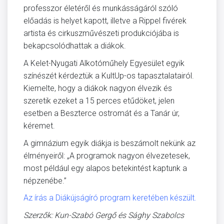
professzor életéről és munkásságáról szóló
előadás is helyet kapott, illetve a Rippel fivérek
artista és cirkuszművészeti produkciójába is
bekapcsolódhattak a diákok.
A Kelet-Nyugati Alkotóműhely Egyesület egyik
színészét kérdeztük a KultUp-os tapasztalatairól.
Kiemelte, hogy a diákok nagyon élvezik és
szeretik ezeket a 15 perces etűdöket, jelen
esetben a Beszterce ostromát és a Tanár úr,
kéremet.
A gimnázium egyik diákja is beszámolt nekünk az
élményeiről: „A programok nagyon élvezetesek,
most például egy alapos betekintést kaptunk a
népzenébe.”
Az írás a Diákújságíró program keretében készült.
Szerzők: Kun-Szabó Gergő és Sághy Szabolcs