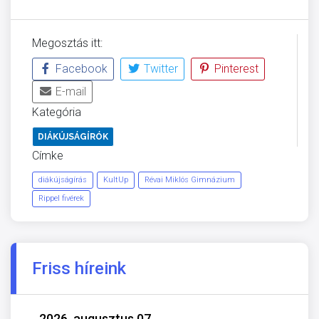
Megosztás itt:
Facebook
Twitter
Pinterest
E-mail
Kategória
DIÁKÚJSÁGÍRÓK
Címke
diákújságírás
KultUp
Révai Miklós Gimnázium
Rippel fivérek
Friss híreink
2026. augusztus 07.