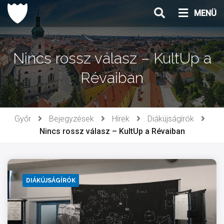
Ugrás
MENÜ
a
tartalomhoz
Nincs rossz válasz – KultUp a
Révaiban
Győr
Bejegyzések
Hírek
Diákújságírók
Nincs rossz válasz – KultUp a Révaiban
DIÁKÚJSÁGÍRÓK