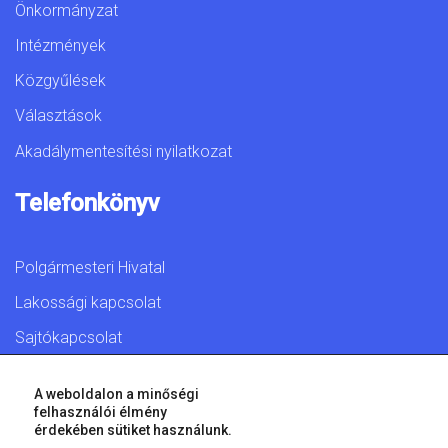
Önkormányzat
Intézmények
Közgyűlések
Választások
Akadálymentesítési nyilatkozat
Telefonkönyv
Polgármesteri Hivatal
Lakossági kapcsolat
Sajtókapcsolat
A weboldalon a minőségi
felhasználói élmény
érdekében sütiket használunk.
© 2026 Győr Megyei Jogú Város • Minden jog fenntartva!