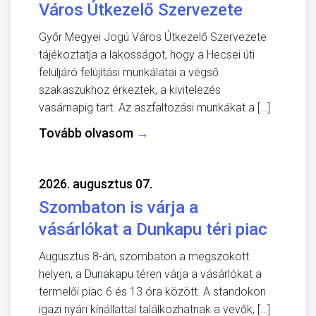
Város Útkezelő Szervezete
Győr Megyei Jogú Város Útkezelő Szervezete
tájékoztatja a lakosságot, hogy a Hecsei úti
felüljáró felújítási munkálatai a végső
szakaszukhoz érkeztek, a kivitelezés
vasárnapig tart. Az aszfaltozási munkákat a […]
Tovább olvasom
→
2026. augusztus 07.
Szombaton is várja a
vásárlókat a Dunkapu téri piac
Augusztus 8-án, szombaton a megszokott
helyen, a Dunakapu téren várja a vásárlókat a
termelői piac 6 és 13 óra között. A standokon
igazi nyári kínállattal találkozhatnak a vevők, […]