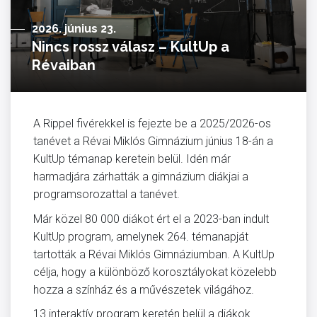
2026. június 23.
Nincs rossz válasz – KultUp a
Révaiban
A Rippel fivérekkel is fejezte be a 2025/2026-os
tanévet a Révai Miklós Gimnázium június 18-án a
KultUp témanap keretein belül. Idén már
harmadjára zárhatták a gimnázium diákjai a
programsorozattal a tanévet.
Már közel 80 000 diákot ért el a 2023-ban indult
KultUp program, amelynek 264. témanapját
tartották a Révai Miklós Gimnáziumban. A KultUp
célja, hogy a különböző korosztályokat közelebb
hozza a színház és a művészetek világához.
13 interaktív program keretén belül a diákok