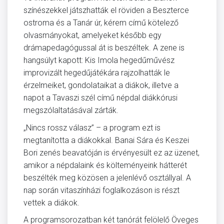
színészekkel játszhatták el röviden a Beszterce
ostroma és a Tanár úr, kérem című kötelező
olvasmányokat, amelyeket később egy
drámapedagógussal át is beszéltek. A zene is
hangsúlyt kapott: Kis Imola hegedűművész
improvizált hegedűjátékára rajzolhatták le
érzelmeiket, gondolataikat a diákok, illetve a
napot a Tavaszi szél című népdal diákkórusi
megszólaltatásával zárták.
„Nincs rossz válasz” – a program ezt is
megtanította a diákokkal. Banai Sára és Keszei
Bori zenés beavatóján is érvényesült ez az üzenet,
amikor a népdalaink és költeményeink hátterét
beszélték meg közösen a jelenlévő osztállyal. A
nap során vitaszínházi foglalkozáson is részt
vettek a diákok.
A programsorozatban két tanórát felölelő Öveges