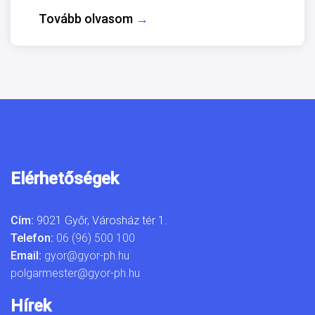
Tovább olvasom
→
Elérhetőségek
Cím:
9021 Győr, Városház tér 1.
Telefon:
06 (96) 500 100
Email:
gyor@gyor-ph.hu
polgarmester@gyor-ph.hu
Hírek