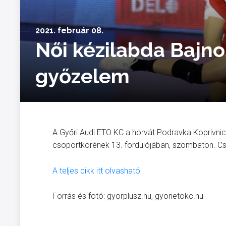
2021. február 08.
Női kézilabda Bajno
győzelem
A Győri Audi ETO KC a horvát Podravka Koprivnic
csoportkörének 13. fordulójában, szombaton. Csa
A teljes cikk itt olvasható
Forrás és fotó: gyorplusz.hu, gyorietokc.hu