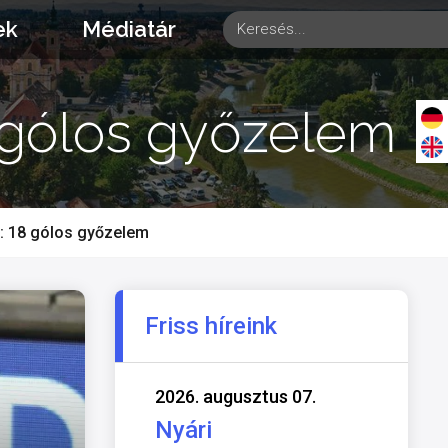
ek
Médiatár
8 gólos győzelem
a: 18 gólos győzelem
Friss híreink
2026. augusztus 07.
Nyári