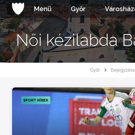
Ugrás
Menü
Győr
Városház
a
tartalomhoz
Női kézilabda B
Győr
Bejegyzés
SPORT HÍREK