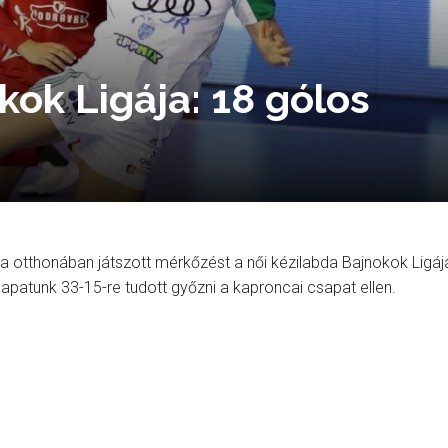
kok Ligája: 18 gólos
a otthonában játszott mérkőzést a női kézilabda Bajnokok Ligáj
patunk 33-15-re tudott győzni a kaproncai csapat ellen.