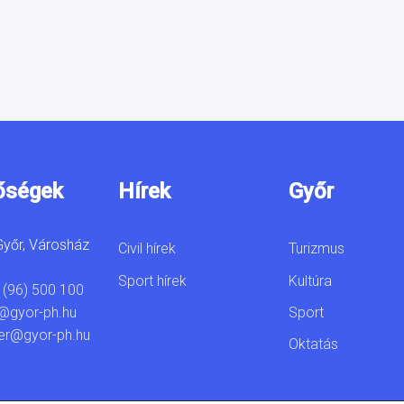
őségek
Hírek
Győr
yőr, Városház
Civil hírek
Turizmus
Sport hírek
Kultúra
 (96) 500 100
Sport
@gyor-ph.hu
er@gyor-ph.hu
Oktatás