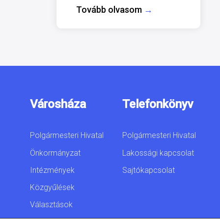
Tovább olvasom
→
Városháza
Telefonkönyv
Polgármesteri Hivatal
Polgármesteri Hivatal
Önkormányzat
Lakossági kapcsolat
Intézmények
Sajtókapcsolat
Közgyűlések
Választások