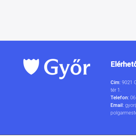
Elérhet
Cím:
9021 G
tér 1.
Telefon:
06
Email:
gyor
polgarmest