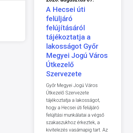
A Hecsei úti
felüljáró
felújításáról
tájékoztatja a
lakosságot Győr
Megyei Jogú Város
Útkezelő
Szervezete
Győr Megyei Jogú Város
Útkezelő Szervezete
tájékoztatja a lakosságot,
hogy a Hecsei úti felüljáró
felújítási munkálatai a végső
szakaszukhoz érkeztek, a
kivitelezés vasárnapig tart. Az