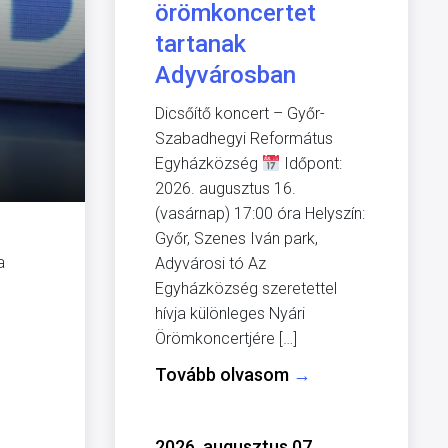
örömkoncertet
tartanak
Adyvárosban
Dicsőítő koncert – Győr-
Szabadhegyi Református
Egyházközség
Időpont:
2026. augusztus 16.
(vasárnap) 17:00 óra Helyszín:
Győr, Szenes Iván park,
a
Adyvárosi tó Az
Egyházközség szeretettel
hívja különleges Nyári
Örömkoncertjére […]
Tovább olvasom
→
2026. augusztus 07.