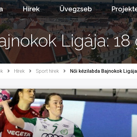
a
Hírek
Üvegzseb
Projekt
ajnokok Ligája: 1
ek
Hírek
Sport hírek
Női kézilabda Bajnokok Ligáj