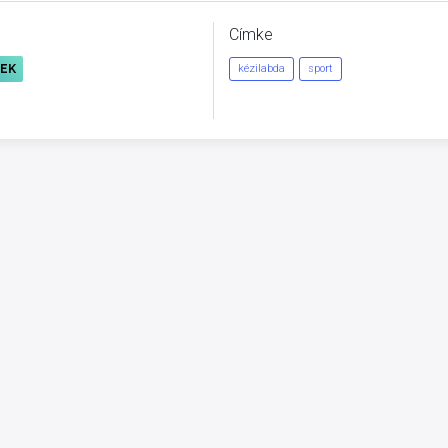
Címke
REK
kézilabda
sport