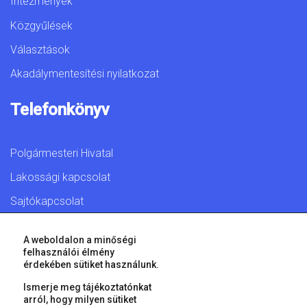
Intézmények
Közgyűlések
Választások
Akadálymentesítési nyilatkozat
Telefonkönyv
Polgármesteri Hivatal
Lakossági kapcsolat
Sajtókapcsolat
A weboldalon a minőségi
felhasználói élmény
érdekében sütiket használunk.
© 2026 Győr Megyei Jogú Város • Minden jog fenntartva!
Ismerje meg tájékoztatónkat
arról, hogy milyen sütiket