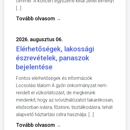
címmel. A koncert egyszerre kínál zenei élményt
[…]
Tovább olvasom
→
2026. augusztus 06.
Elérhetőségek, lakossági
észrevételek, panaszok
bejelentése
Fontos elérhetőségek és információk
Locsolási tilalom A győri önkormányzat nem
rendelt el vízkorlátozást, de megkérünk
mindenkit, hogy az ivóvízhálózatot takarékosan,
elsősorban ivásra, főzésre, tisztálkodásra, tehát
alapvető háztartási célra használja. […]
Tovább olvasom
→