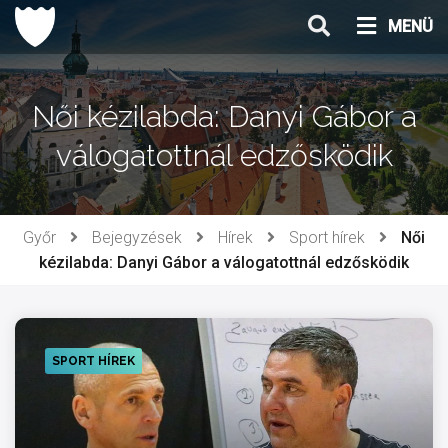
Ugrás
MENÜ
a
tartalomhoz
Női kézilabda: Danyi Gábor a
válogatottnál edzősködik
Győr
Bejegyzések
Hírek
Sport hírek
Női
kézilabda: Danyi Gábor a válogatottnál edzősködik
SPORT HÍREK