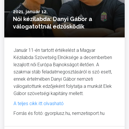
2021. január 12.
Női kézilabda: Danyi Gábor a
válogatottnál edzősködik
Január 11-én tartott értékelést a Magyar
Kézilabda Szövetség Elnöksége a decemberben
lezajlott női Európa Bajnokságot illetően. A
szakmai stáb feladatmegosztásáról is szó esett,
ennek értelmében Danyi Gábor nemzeti
válogatottunk edzőjeként folytatja a munkát Elek
Gábor szövetségi kapitány mellett.
A teljes cikk itt olvasható
Forrás és fotó: gyorplusz.hu, nemzetisport.hu